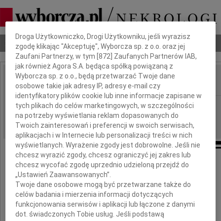
Dbamy o Twoją prywatność
Droga Użytkowniczko, Drogi Użytkowniku, jeśli wyrazisz
Nekrologi
Odeszli
Poradnik pogrzebowy
zgodę klikając "Akceptuję", Wyborcza sp. z o.o. oraz jej
Zaufani Partnerzy, w tym [
872
] Zaufanych Partnerów IAB,
jak również Agora S.A. będąca spółką powiązaną z
Wyborcza sp. z o.o., będą przetwarzać Twoje dane
osobowe takie jak adresy IP, adresy e-mail czy
IMIĘ I NAZWISKO:
identyfikatory plików cookie lub inne informacje zapisane w
Wrocław
tych plikach do celów marketingowych, w szczególności
REGION:
na potrzeby wyświetlania reklam dopasowanych do
14.05.2010
DATA EMISJI:
Twoich zainteresowań i preferencji w swoich serwisach,
aplikacjach i w Internecie lub personalizacji treści w nich
wyświetlanych. Wyrażenie zgody jest dobrowolne. Jeśli nie
chcesz wyrazić zgody, chcesz ograniczyć jej zakres lub
chcesz wycofać zgodę uprzednio udzieloną przejdź do
Wyrazy głębokiego współczucia
„Ustawień Zaawansowanych”.
naszemu Koledze
Twoje dane osobowe mogą być przetwarzane także do
celów badania i mierzenia informacji dotyczących
Tomaszowi Zalewie
funkcjonowania serwisów i aplikacji lub łączone z danymi
dot. świadczonych Tobie usług. Jeśli podstawą