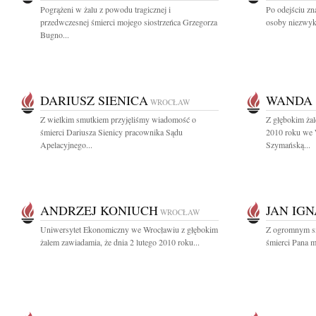
Pogrążeni w żalu z powodu tragicznej i
Po odejściu zn
przedwczesnej śmierci mojego siostrzeńca Grzegorza
osoby niezwykle
Bugno...
DARIUSZ SIENICA
WANDA
WROCŁAW
Z wielkim smutkiem przyjęliśmy wiadomość o
Z głębokim ża
śmierci Dariusza Sienicy pracownika Sądu
2010 roku we 
Apelacyjnego...
Szymańską...
ANDRZEJ KONIUCH
JAN IG
WROCŁAW
Uniwersytet Ekonomiczny we Wrocławiu z głębokim
Z ogromnym s
żalem zawiadamia, że dnia 2 lutego 2010 roku...
śmierci Pana m