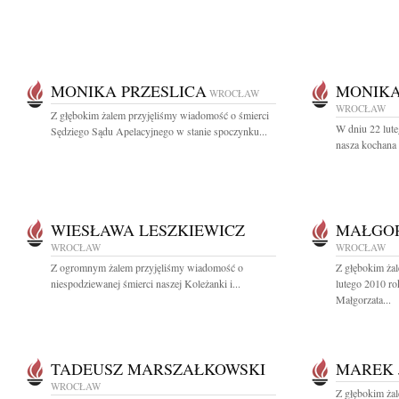
MONIKA PRZESLICA
MONIKA
WROCŁAW
WROCŁAW
Z głębokim żalem przyjęliśmy wiadomość o śmierci
W dniu 22 lute
Sędziego Sądu Apelacyjnego w stanie spoczynku...
nasza kochana 
WIESŁAWA LESZKIEWICZ
MAŁGOR
WROCŁAW
WROCŁAW
Z ogromnym żalem przyjęliśmy wiadomość o
Z głębokim ża
niespodziewanej śmierci naszej Koleżanki i...
lutego 2010 ro
Małgorzata...
TADEUSZ MARSZAŁKOWSKI
MAREK 
WROCŁAW
Z głębokim ża