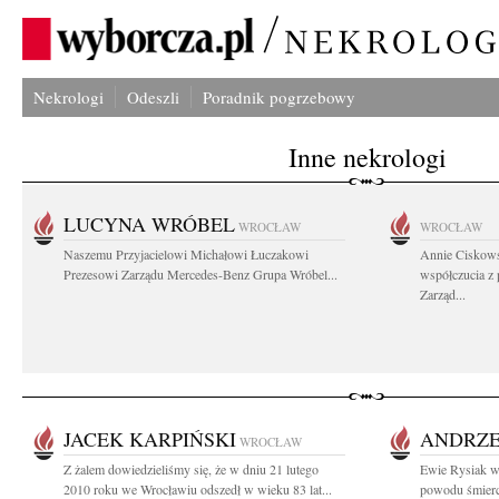
Nekrologi
Odeszli
Poradnik pogrzebowy
Inne nekrologi
LUCYNA WRÓBEL
WROCŁAW
WROCŁAW
Naszemu Przyjacielowi Michałowi Łuczakowi
Annie Ciskows
Prezesowi Zarządu Mercedes-Benz Grupa Wróbel...
współczucia z
Zarząd...
JACEK KARPIŃSKI
ANDRZE
WROCŁAW
Z żalem dowiedzieliśmy się, że w dniu 21 lutego
Ewie Rysiak w
2010 roku we Wrocławiu odszedł w wieku 83 lat...
powodu śmierci