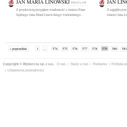
JAN MARIA LINOWSKI
JAN LI
WROCŁAW
Z przykrością przyjąłem wiadomość o śmierci Pana
Z najgłębszym
Sędziego Jana Marii Linowskiego wieloletniego...
śmierci Jana L
« poprzednie
1
...
574
575
576
577
578
579
580
581
następne »
Copyright © Wyborcza sp. z o.o.
O nas
Staże u nas
Reklama
Polityka 
Ustawienia prywatności