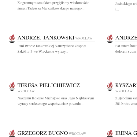
Z ogromnym smutkiem przyjęliśmy wiadomość o
Jasińskiego ar
śmieci Tadeusza Marszałkowskiego naszego...
i...
ANDRZEJ JANKOWSKI
ANDRZE
WROCŁAW
Pani Iwonie Jankowskiej Nauczycielce Zespołu
Est autem hoc i
Szkół nr 3 we Wrocławiu wyrazy...
dolorem suum d
TERESA PIELICHIEWICZ
RYSZAR
WROCŁAW
WROCŁAW
Naszemu Koledze Michałowi oraz Jego Najbliższym
Z głębokim żal
wyrazy serdecznego współczucia z powodu...
2010 roku zmar
GRZEGORZ BUGNO
IRENA 
WROCŁAW