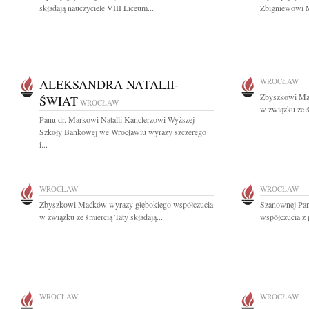
składają nauczyciele VIII Liceum...
Zbigniewowi 
ALEKSANDRA NATALII-
WROCŁAW
Zbyszkowi Ma
ŚWIAT
WROCŁAW
w związku ze śm
Panu dr. Markowi Natalli Kanclerzowi Wyższej
Szkoły Bankowej we Wrocławiu wyrazy szczerego
i...
WROCŁAW
WROCŁAW
Zbyszkowi Maćków wyrazy głębokiego współczucia
Szanownej Pan
w związku ze śmiercią Taty składają...
współczucia z 
WROCŁAW
WROCŁAW