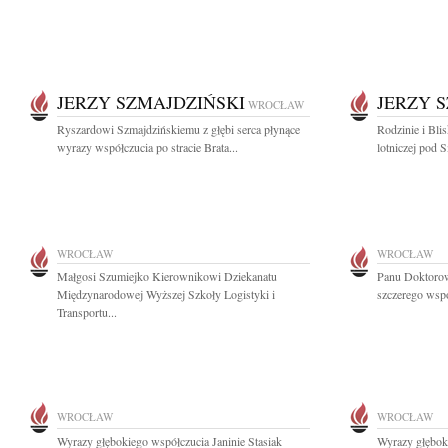
JERZY SZMAJDZIŃSKI
JERZY 
WROCŁAW
Ryszardowi Szmajdzińskiemu z głębi serca płynące
Rodzinie i Blis
wyrazy współczucia po stracie Brata...
lotniczej pod 
WROCŁAW
WROCŁAW
Małgosi Szumiejko Kierownikowi Dziekanatu
Panu Doktoro
Międzynarodowej Wyższej Szkoły Logistyki i
szczerego wspó
Transportu...
WROCŁAW
WROCŁAW
Wyrazy głębokiego współczucia Janinie Stasiak
Wyrazy głęboki