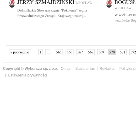
JERZY SZMAJDZIŃSKI
BOGUS
WROCŁAW
WROCŁAW
Dolnośląskie Stowarzyszenie "Pokolenia" żegna
W wieku 49 lat
Przewodniczącego Zarządu Krajowego naszej...
wędrówkę Bog
« poprzednie
1
...
565
566
567
568
569
570
571
572
następne »
Copyright © Wyborcza sp. z o.o.
O nas
Staże u nas
Reklama
Polityka 
Ustawienia prywatności