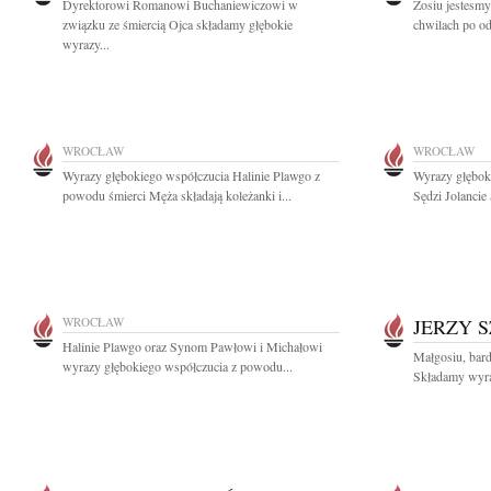
Dyrektorowi Romanowi Buchaniewiczowi w
Zosiu jestesmy
związku ze śmiercią Ojca składamy głębokie
chwilach po od
wyrazy...
WROCŁAW
WROCŁAW
Wyrazy głębokiego współczucia Halinie Plawgo z
Wyrazy głębok
powodu śmierci Męża składają koleżanki i...
Sędzi Jolancie 
WROCŁAW
JERZY 
Halinie Plawgo oraz Synom Pawłowi i Michałowi
Małgosiu, bard
wyrazy głębokiego współczucia z powodu...
Składamy wyra