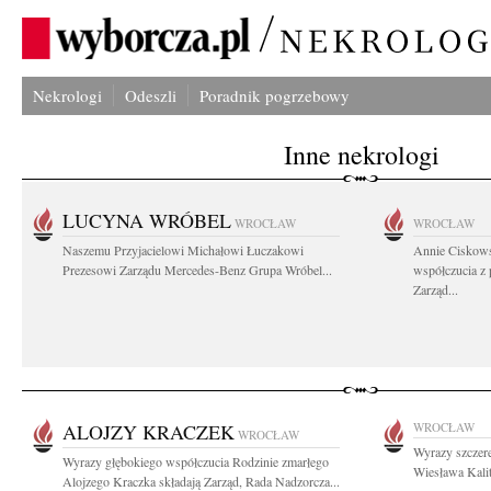
Nekrologi
Odeszli
Poradnik pogrzebowy
Inne nekrologi
LUCYNA WRÓBEL
WROCŁAW
WROCŁAW
Naszemu Przyjacielowi Michałowi Łuczakowi
Annie Ciskows
Prezesowi Zarządu Mercedes-Benz Grupa Wróbel...
współczucia z
Zarząd...
ALOJZY KRACZEK
WROCŁAW
WROCŁAW
Wyrazy szczere
Wyrazy głębokiego współczucia Rodzinie zmarłego
Wiesława Kalit
Alojzego Kraczka składają Zarząd, Rada Nadzorcza...