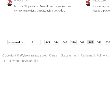
WROCŁAW
WROCŁAW
Jerzemu Wojciechowi Nowakowi i Jego Rodzinie
Szczere wyrazy
wyrazy głębokiego współczucia z powodu...
Hetnar z powod
« poprzednie
1
...
543
544
545
546
547
548
549
550
następne »
Copyright © Wyborcza sp. z o.o.
O nas
Staże u nas
Reklama
Polityka 
Ustawienia prywatności