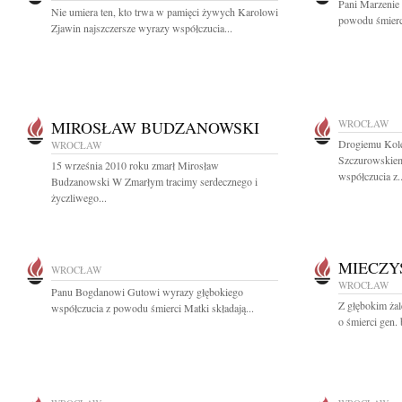
Pani Marzenie
Nie umiera ten, kto trwa w pamięci żywych Karolowi
powodu śmierci
Zjawin najszczersze wyrazy współczucia...
MIROSŁAW BUDZANOWSKI
WROCŁAW
Drogiemu Kol
WROCŁAW
Szczurowskiem
15 września 2010 roku zmarł Mirosław
współczucia z..
Budzanowski W Zmarłym tracimy serdecznego i
życzliwego...
MIECZY
WROCŁAW
WROCŁAW
Panu Bogdanowi Gutowi wyrazy głębokiego
Z głębokim ża
współczucia z powodu śmierci Matki składają...
o śmierci gen.