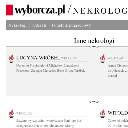
Nekrologi
Odeszli
Poradnik pogrzebowy
Inne nekrologi
LUCYNA WRÓBEL
WROCŁAW
WROCŁAW
Naszemu Przyjacielowi Michałowi Łuczakowi
Annie Ciskows
Prezesowi Zarządu Mercedes-Benz Grupa Wróbel...
współczucia z
Zarząd...
WITOLD
WROCŁAW
Szczere wyrazy żalu i współczucia Pani mgr inż.
Człowiek odcho
Małgorzacie Pelc z powodu śmierci Mamy...
2010 roku nies