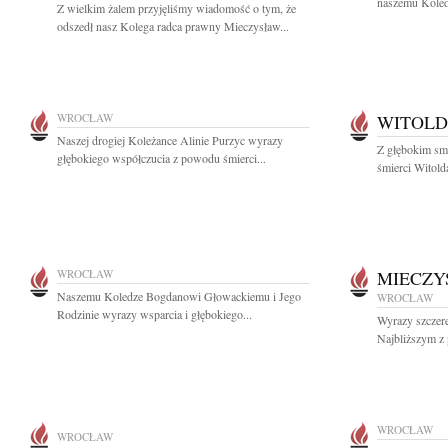
naszemu Koled
Z wielkim żalem przyjęliśmy wiadomość o tym, że
odszedł nasz Kolega radca prawny Mieczysław...
WROCŁAW
WITOLD
Naszej drogiej Koleżance Alinie Purzyc wyrazy
Z głębokim sm
głębokiego współczucia z powodu śmierci...
śmierci Witold
WROCŁAW
MIECZY
Naszemu Koledze Bogdanowi Głowackiemu i Jego
WROCŁAW
Rodzinie wyrazy wsparcia i głębokiego...
Wyrazy szczere
Najbliższym z 
WROCŁAW
WROCŁAW