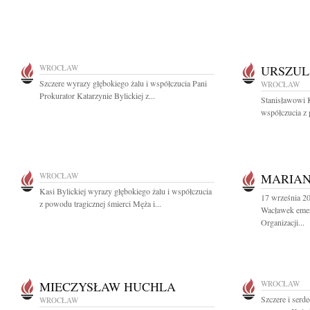
WROCŁAW
URSZUL
Szczere wyrazy głębokiego żalu i współczucia Pani
WROCŁAW
Prokurator Katarzynie Bylickiej z...
Stanisławowi 
współczucia z 
WROCŁAW
MARIA
Kasi Bylickiej wyrazy głębokiego żalu i współczucia
17 września 20
z powodu tragicznej śmierci Męża i...
Wacławek emer
Organizacji...
MIECZYSŁAW HUCHLA
WROCŁAW
Szczere i serd
WROCŁAW