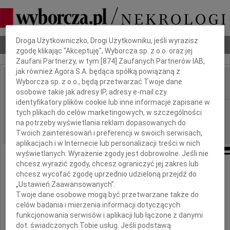
Dbamy o Twoją prywatność
Droga Użytkowniczko, Drogi Użytkowniku, jeśli wyrazisz
Nekrologi
Odeszli
Poradnik pogrzebowy
zgodę klikając "Akceptuję", Wyborcza sp. z o.o. oraz jej
Zaufani Partnerzy, w tym [
874
] Zaufanych Partnerów IAB,
jak również Agora S.A. będąca spółką powiązaną z
Wyborcza sp. z o.o., będą przetwarzać Twoje dane
IMIĘ I NAZWISKO:
osobowe takie jak adresy IP, adresy e-mail czy
identyfikatory plików cookie lub inne informacje zapisane w
Wrocław
REGION:
tych plikach do celów marketingowych, w szczególności
na potrzeby wyświetlania reklam dopasowanych do
01.10.2010
DATA EMISJI:
Twoich zainteresowań i preferencji w swoich serwisach,
aplikacjach i w Internecie lub personalizacji treści w nich
wyświetlanych. Wyrażenie zgody jest dobrowolne. Jeśli nie
chcesz wyrazić zgody, chcesz ograniczyć jej zakres lub
chcesz wycofać zgodę uprzednio udzieloną przejdź do
Wyrazy głębokiego współczucia
„Ustawień Zaawansowanych”.
Twoje dane osobowe mogą być przetwarzane także do
celów badania i mierzenia informacji dotyczących
Panu
funkcjonowania serwisów i aplikacji lub łączone z danymi
dot. świadczonych Tobie usług. Jeśli podstawą