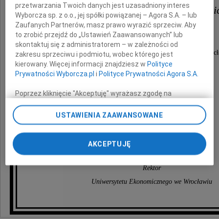
przetwarzania Twoich danych jest uzasadniony interes
prof. dr. hab. Wojciechowi Witkiewi
Wyborcza sp. z o.o., jej spółki powiązanej – Agora S.A. – lub
Zaufanych Partnerów, masz prawo wyrazić sprzeciw. Aby
to zrobić przejdź do „Ustawień Zaawansowanych” lub
Dyrektorowi Naczelnemu
skontaktuj się z administratorem – w zależności od
Wojewódzkiego Szpitala Specjalistycznego we Wroc
zakresu sprzeciwu i podmiotu, wobec którego jest
kierowany. Więcej informacji znajdziesz w
Polityce
z powodu śmierci
Prywatności Wyborcza.pl
i
Polityce Prywatności Agora S.A.
Poprzez kliknięcie "Akceptuję" wyrażasz zgodę na
Mamy
zainstalowanie i przechowywanie plików typu cookie
Wyborczej sp. z o. o. jej Zaufanych Partnerów i Agora S.A.
USTAWIENIA ZAAWANSOWANE
na Twoim urządzeniu końcowym. Możesz też w każdej
chwili zmienić swoje preferencje dot. plików cookie,
składa
ponownie wywołując narzędzie do zarządzania Twoimi
AKCEPTUJĘ
preferencjami dot. przetwarzania danych poprzez
odnośnik „Ustawienia prywatności” w stopce serwisu i
Rektor
przechodząc do sekcji „Ustawienia zaawansowane”.
Zmiana ustawień plików cookie możliwa jest także za
Uniwersytetu Ekonomicznego we Wrocławiu
pomocą ustawień przeglądarki.
My, nasi Zaufani Partnerzy i Agora S.A. możemy