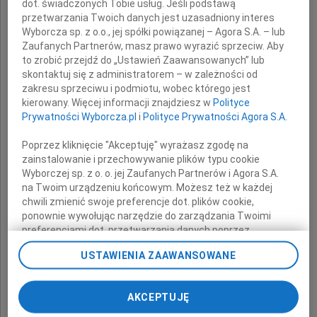
dot. świadczonych Tobie usług. Jeśli podstawą
Lecha Łabędzkiego
przetwarzania Twoich danych jest uzasadniony interes
Wyborcza sp. z o.o., jej spółki powiązanej – Agora S.A. – lub
Zaufanych Partnerów, masz prawo wyrazić sprzeciw. Aby
to zrobić przejdź do „Ustawień Zaawansowanych” lub
Wyrazy głębokiego współczucia
skontaktuj się z administratorem – w zależności od
zakresu sprzeciwu i podmiotu, wobec którego jest
kierowany. Więcej informacji znajdziesz w
Polityce
Rodzinie
Prywatności Wyborcza.pl
i
Polityce Prywatności Agora S.A.
Poprzez kliknięcie "Akceptuję" wyrażasz zgodę na
zainstalowanie i przechowywanie plików typu cookie
składają
Wyborczej sp. z o. o. jej Zaufanych Partnerów i Agora S.A.
na Twoim urządzeniu końcowym. Możesz też w każdej
chwili zmienić swoje preferencje dot. plików cookie,
Zarząd i pracownicy
ponownie wywołując narzędzie do zarządzania Twoimi
Dolnośląskiej Spółki Gazownictwa
preferencjami dot. przetwarzania danych poprzez
oraz
odnośnik „Ustawienia prywatności” w stopce serwisu i
USTAWIENIA ZAAWANSOWANE
przechodząc do sekcji „Ustawienia zaawansowane”.
Dyrekcja i pracownicy
Zmiana ustawień plików cookie możliwa jest także za
Oddziału Zakładu Gazowniczego Wrocław
pomocą ustawień przeglądarki.
AKCEPTUJĘ
My, nasi Zaufani Partnerzy i Agora S.A. możemy