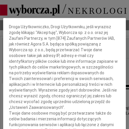
Dbamy o Twoją prywatność
Nekrologi
Odeszli
Poradnik pogrzebowy
Droga Użytkowniczko, Drogi Użytkowniku, jeśli wyrazisz
zgodę klikając "Akceptuję", Wyborcza sp. z o.o. oraz jej
Zaufani Partnerzy, w tym [
874
] Zaufanych Partnerów IAB,
jak również Agora S.A. będąca spółką powiązaną z
Lech Łabędzki
Wyborcza sp. z o.o., będą przetwarzać Twoje dane
IMIĘ I NAZWISKO:
osobowe takie jak adresy IP, adresy e-mail czy
identyfikatory plików cookie lub inne informacje zapisane w
Wrocław
REGION:
tych plikach do celów marketingowych, w szczególności
05.10.2010
DATA EMISJI:
na potrzeby wyświetlania reklam dopasowanych do
Twoich zainteresowań i preferencji w swoich serwisach,
aplikacjach i w Internecie lub personalizacji treści w nich
wyświetlanych. Wyrażenie zgody jest dobrowolne. Jeśli nie
chcesz wyrazić zgody, chcesz ograniczyć jej zakres lub
chcesz wycofać zgodę uprzednio udzieloną przejdź do
Z głębokim żalem i smutkiem
„Ustawień Zaawansowanych”.
przyjęliśmy wiadomość o śmierci naszego Koleg
Twoje dane osobowe mogą być przetwarzane także do
wieloletniego Kierownika Rejonu Dystrybucji Gazu L
celów badania i mierzenia informacji dotyczących
Oddziału Zakładu Gazowniczego Wrocław
funkcjonowania serwisów i aplikacji lub łączone z danymi