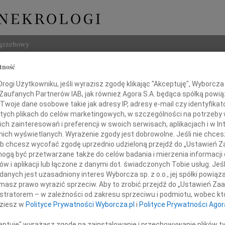
ogrzebowy
tność
Szukaj
aw Kołodziej
ogi Użytkowniku, jeśli wyrazisz zgodę klikając "Akceptuję", Wyborcza sp
Imię i na
 Zaufanych Partnerów IAB, jak również Agora S.A. będąca spółką powi
Twoje dane osobowe takie jak adresy IP, adresy e-mail czy identyfikato
 tych plikach do celów marketingowych, w szczególności na potrzeby 
 zainteresowań i preferencji w swoich serwisach, aplikacjach i w Int
w nich wyświetlanych. Wyrażenie zgody jest dobrowolne. Jeśli nie chce
INNE NE
 lub chcesz wycofać zgodę uprzednio udzieloną przejdź do „Ustawień
Barba
gą być przetwarzane także do celów badania i mierzenia informacji
Z głę
w i aplikacji lub łączone z danymi dot. świadczonych Tobie usług. Jeś
Lucyn
głębokim żalem i smutkiem
nych jest uzasadniony interes Wyborcza sp. z o.o., jej spółki powiąza
Nasze
żegnamy Kolegę Geologa
masz prawo wyrazić sprzeciw. Aby to zrobić przejdź do „Ustawień Z
06.0
istratorem – w zależności od zakresu sprzeciwu i podmiotu, wobec któ
Annie
dziesz w
Polityce Prywatności Wyborcza.pl
i
Polityce Prywatności Agor
31.0
Panu 
ceptuję" wyrażasz zgodę na zainstalowanie i przechowywanie plików t