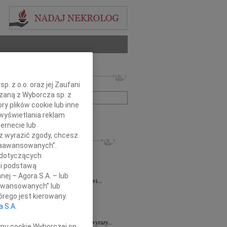
 nekrologów i wspomnień
. z o.o. oraz jej Zaufani
zwisko lub numer ogłoszenia:
ązaną z Wyborcza sp. z
ry plików cookie lub inne
wyświetlania reklam
+ szukanie zaawansowane
ernecie lub
sz wyrazić zgody, chcesz
KROLOGI
 Zaawansowanych”.
ra Korony
07.08.2026
Wrocław
 dotyczących
bokim żalem i smutkiem przyjęliśmy...
li podstawą
a Wróbel
06.08.2026
Wrocław
nej – Agora S.A. – lub
mu Przyjacielowi Michałowi Łuczakowi...
aawansowanych” lub
8.2026
Wrocław
rego jest kierowany.
 Ciskowskiej wyrazy najgłębszego...
a S.A.
7.2026
Wrocław
Sędziemu Januszowi Kaspryszynowi wyrazy...
ypu cookie Wyborczej sp.