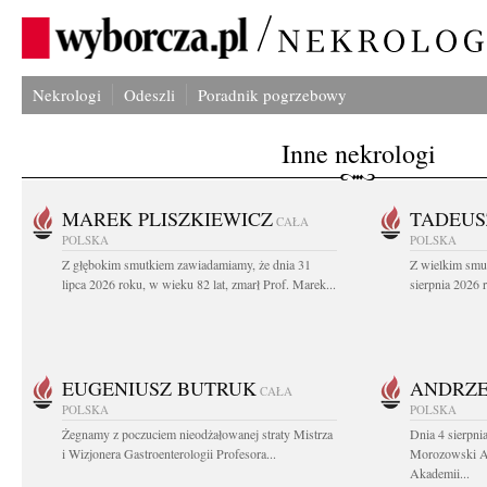
Nekrologi
Odeszli
Poradnik pogrzebowy
Inne nekrologi
MAREK PLISZKIEWICZ
TADEUS
CAŁA
POLSKA
POLSKA
Z głębokim smutkiem zawiadamiamy, że dnia 31
Z wielkim smu
lipca 2026 roku, w wieku 82 lat, zmarł Prof. Marek...
sierpnia 2026 r
EUGENIUSZ BUTRUK
ANDRZE
CAŁA
POLSKA
POLSKA
Żegnamy z poczuciem nieodżałowanej straty Mistrza
Dnia 4 sierpni
i Wizjonera Gastroenterologii Profesora...
Morozowski Ab
Akademii...