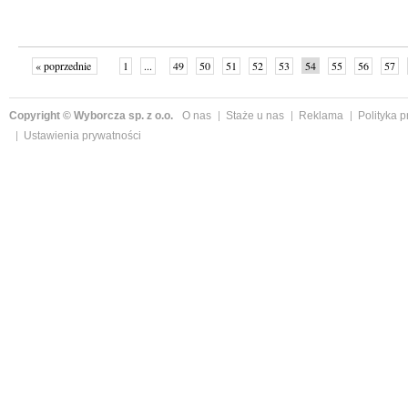
« poprzednie
1
...
49
50
51
52
53
54
55
56
57
»
Copyright © Wyborcza sp. z o.o.
O nas
Staże u nas
Reklama
Polityka 
Ustawienia prywatności