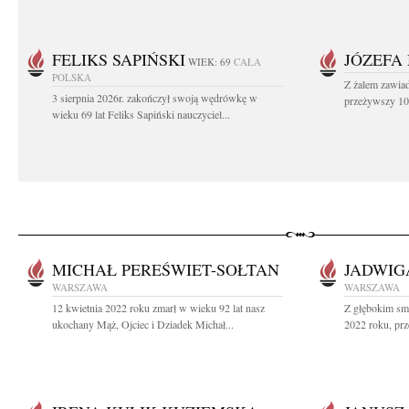
FELIKS SAPIŃSKI
JÓZEFA
WIEK: 69
CAŁA
POLSKA
Z żalem zawiad
3 sierpnia 2026r. zakończył swoją wędrówkę w
przeżywszy 104
wieku 69 lat Feliks Sapiński nauczyciel...
MICHAŁ PEREŚWIET-SOŁTAN
JADWIG
WARSZAWA
WARSZAWA
12 kwietnia 2022 roku zmarł w wieku 92 lat nasz
Z głębokim sm
ukochany Mąż, Ojciec i Dziadek Michał...
2022 roku, prz