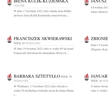
IRENA KULIK-KUZIEMSKA
JANUSZ
GDAŃSK
8 kwietnia 202
W dniu 17 kwietnia 2022 roku zmarła moja Matka
Janusz Renowsk
profesor Irena Kulik-Kuziemska emerytowany...
FRANCISZEK SKWIERAWSKI
ZBIGNI
WIEK: 89
WARSZAWA
Dnia 17 kwietn
W dniu 19 kwietnia 2022 roku w wieku 89 lat zmarł
Zbigniew Karcz
Franciszek Skwierawski dziennikarz Msza św....
BARBARA SZTETYŁŁO
JANUAR
WIEK: 90
WARSZAWA
WIEK: 84
WA
W Wielkanoc 17 kwietnia 2022 roku odeszła w
Z żalem zawia
wieku 90 lat Barbara Sztetyłło nasza Kochana Mama
roku w wieku 84
i...