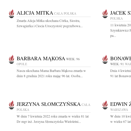
ALICJA MITKA
JACEK 
CAŁA POLSKA
POLSKA
Zmarła Alicja Mitka ukochana Córka, Siostra,
11 kwietnia 2
Szwagierka i Ciocia Uroczystość pogrzebowa...
Szymkiewicz P
pa...
BARBARA MĄKOSA
BONAWE
WIEK: 96
OPOLE
WIEK: 91
WA
Nasza ukochana Mama Barbara Mąkosa zmarła w
Dnia 4 kwietn
dniu 8 grudnia 2021 roku mając 96 lat. Osoba...
91 lat Bonawen
JERZYNA SŁOMCZYŃSKA
EDWIN 
CAŁA
POLSKA
WARSZAWA
W dniu 7 kwietnia 2022 roku zmarła w wieku 81 lat
W dniu 10 kwie
Dr mgr inż. Jerzyna Słomczyńska Wieloletni...
w wieku 67 lat