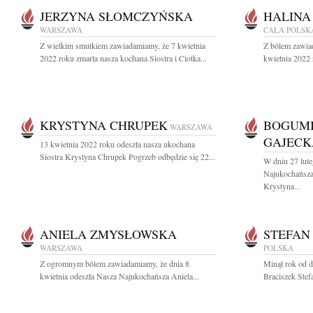
JERZYNA SŁOMCZYŃSKA
HALINA
WARSZAWA
CAŁA POLSK
Z wielkim smutkiem zawiadamiamy, że 7 kwietnia
Z bólem zawia
2022 roku zmarła nasza kochana Siostra i Ciotka...
kwietnia 2022 
KRYSTYNA CHRUPEK
BOGUMI
WARSZAWA
GAJECK
13 kwietnia 2022 roku odeszła nasza ukochana
Siostra Krystyna Chrupek Pogrzeb odbędzie się 22...
W dniu 27 lute
Najukochańsza
Krystyna...
ANIELA ZMYSŁOWSKA
STEFAN
WARSZAWA
POLSKA
Z ogromnym bólem zawiadamiamy, że dnia 8
Minął rok od d
kwietnia odeszła Nasza Najukochańsza Aniela...
Braciszek Stef