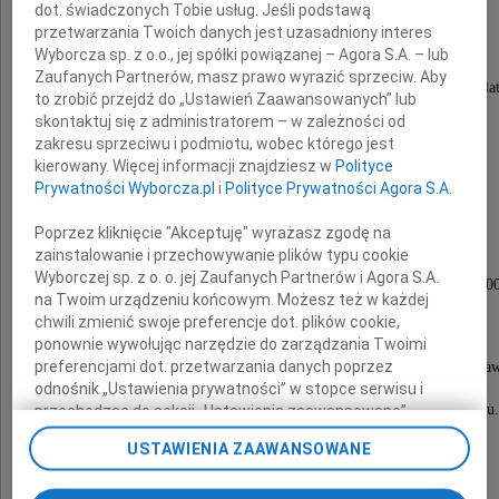
że masz niebawem z dobrą wieścią wrócić"
dot. świadczonych Tobie usług. Jeśli podstawą
przetwarzania Twoich danych jest uzasadniony interes
Wyborcza sp. z o.o., jej spółki powiązanej – Agora S.A. – lub
Z głębokim żalem zawiadamiamy,
Zaufanych Partnerów, masz prawo wyrazić sprzeciw. Aby
że 29 kwietnia 2022 roku odeszła w wieku 70 la
to zrobić przejdź do „Ustawień Zaawansowanych” lub
skontaktuj się z administratorem – w zależności od
Teresa Makowska
zakresu sprzeciwu i podmiotu, wobec którego jest
kierowany. Więcej informacji znajdziesz w
Polityce
Prywatności Wyborcza.pl
i
Polityce Prywatności Agora S.A.
Ukochana Mama i Babcia
Poprzez kliknięcie "Akceptuję" wyrażasz zgodę na
zainstalowanie i przechowywanie plików typu cookie
Msza święta pożegnalna zostanie odprawiona
Wyborczej sp. z o. o. jej Zaufanych Partnerów i Agora S.A.
9 maja 2022 roku (poniedziałek) o godzinie 11.00
na Twoim urządzeniu końcowym. Możesz też w każdej
w Sanktuarium Św. Ojca Pio
chwili zmienić swoje preferencje dot. plików cookie,
przy ulicy Fieldorfa 1 w Warszawie.
ponownie wywołując narzędzie do zarządzania Twoimi
preferencjami dot. przetwarzania danych poprzez
Po mszy nastąpi przejazd na Cmentarz w Marysinie Wa
odnośnik „Ustawienia prywatności” w stopce serwisu i
gdzie o godzinie 12.30 spod bramy głównej
wyruszy kondukt żałobny do miejsca spoczynku.
przechodząc do sekcji „Ustawienia zaawansowane”.
Zmiana ustawień plików cookie możliwa jest także za
USTAWIENIA ZAAWANSOWANE
pomocą ustawień przeglądarki.
Pogrążeni w smutku