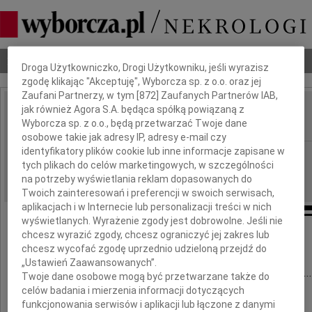
Dbamy o Twoją prywatność
Nekrologi
Odeszli
Poradnik pogrzebowy
Droga Użytkowniczko, Drogi Użytkowniku, jeśli wyrazisz
zgodę klikając "Akceptuję", Wyborcza sp. z o.o. oraz jej
Zaufani Partnerzy, w tym [
872
] Zaufanych Partnerów IAB,
jak również Agora S.A. będąca spółką powiązaną z
Teresa Makowska
Wyborcza sp. z o.o., będą przetwarzać Twoje dane
IMIĘ I NAZWISKO:
osobowe takie jak adresy IP, adresy e-mail czy
identyfikatory plików cookie lub inne informacje zapisane w
Warszawa, cała Polska
REGION:
tych plikach do celów marketingowych, w szczególności
06.05.2022
DATA EMISJI:
na potrzeby wyświetlania reklam dopasowanych do
Twoich zainteresowań i preferencji w swoich serwisach,
aplikacjach i w Internecie lub personalizacji treści w nich
wyświetlanych. Wyrażenie zgody jest dobrowolne. Jeśli nie
chcesz wyrazić zgody, chcesz ograniczyć jej zakres lub
chcesz wycofać zgodę uprzednio udzieloną przejdź do
"Odeszłaś cicho, bez słów pożegnania.
„Ustawień Zaawansowanych”.
Tak jakbyś nie chciała, swym odejściem smucić...
Twoje dane osobowe mogą być przetwarzane także do
celów badania i mierzenia informacji dotyczących
tak jakbyś wierzyła w godzinę rozstania,
funkcjonowania serwisów i aplikacji lub łączone z danymi