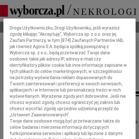
Dbamy o Twoją prywatność
Nekrologi
Odeszli
Poradnik pogrzebowy
Droga Użytkowniczko, Drogi Użytkowniku, jeśli wyrazisz
zgodę klikając "Akceptuję", Wyborcza sp. z o.o. oraz jej
Zaufani Partnerzy, w tym [
874
] Zaufanych Partnerów IAB,
jak również Agora S.A. będąca spółką powiązaną z
Stanisław Koch
Wyborcza sp. z o.o., będą przetwarzać Twoje dane
IMIĘ I NAZWISKO:
osobowe takie jak adresy IP, adresy e-mail czy
identyfikatory plików cookie lub inne informacje zapisane w
Warszawa, cała Polska
REGION:
tych plikach do celów marketingowych, w szczególności
12.05.2022
na potrzeby wyświetlania reklam dopasowanych do
DATA EMISJI:
Twoich zainteresowań i preferencji w swoich serwisach,
aplikacjach i w Internecie lub personalizacji treści w nich
wyświetlanych. Wyrażenie zgody jest dobrowolne. Jeśli nie
chcesz wyrazić zgody, chcesz ograniczyć jej zakres lub
chcesz wycofać zgodę uprzednio udzieloną przejdź do
Z wielkim smutkiem zawiadamiamy,
„Ustawień Zaawansowanych”.
Twoje dane osobowe mogą być przetwarzane także do
że dnia 1 maja 2022 roku zmarł w wieku 94 lat
celów badania i mierzenia informacji dotyczących
funkcjonowania serwisów i aplikacji lub łączone z danymi