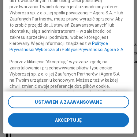
dot. świadczonych Tobie usług. Jeśli podstawą
przetwarzania Twoich danych jest uzasadniony interes
Wyborcza sp. z o.o., jej spółki powiązanej – Agora S.A. – lub
Zaufanych Partnerów, masz prawo wyrazić sprzeciw. Aby
Stanisław Koch
to zrobić przejdź do „Ustawień Zaawansowanych” lub
skontaktuj się z administratorem – w zależności od
zakresu sprzeciwu i podmiotu, wobec którego jest
kierowany. Więcej informacji znajdziesz w
Polityce
członek szarych szeregów, powstaniec warszawsk
Prywatności Wyborcza.pl
i
Polityce Prywatności Agora S.A.
odbudowywał po II wojnie światowej elektrownie war
Poprzez kliknięcie "Akceptuję" wyrażasz zgodę na
odznaczony złotą odznaką honorową za zasługi dla Wa
zainstalowanie i przechowywanie plików typu cookie
kierownik wielu budów w Polsce i zagranicą
Wyborczej sp. z o. o. jej Zaufanych Partnerów i Agora S.A.
szlachetny człowiek.
na Twoim urządzeniu końcowym. Możesz też w każdej
chwili zmienić swoje preferencje dot. plików cookie,
ponownie wywołując narzędzie do zarządzania Twoimi
preferencjami dot. przetwarzania danych poprzez
Uroczystości pogrzebowe odbędą się
USTAWIENIA ZAAWANSOWANE
odnośnik „Ustawienia prywatności” w stopce serwisu i
13 maja 2022 roku o godzinie 13:00
przechodząc do sekcji „Ustawienia zaawansowane”.
Zmiana ustawień plików cookie możliwa jest także za
w Domu Pogrzebowym
AKCEPTUJĘ
pomocą ustawień przeglądarki.
przy ul. św. Wincentego 79 w Warszawie
My, nasi Zaufani Partnerzy i Agora S.A. możemy