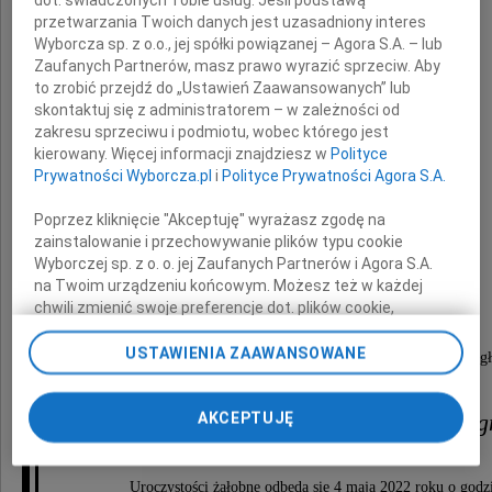
dot. świadczonych Tobie usług. Jeśli podstawą
przetwarzania Twoich danych jest uzasadniony interes
Wyborcza sp. z o.o., jej spółki powiązanej – Agora S.A. – lub
Wiesław Stano
Zaufanych Partnerów, masz prawo wyrazić sprzeciw. Aby
to zrobić przejdź do „Ustawień Zaawansowanych” lub
skontaktuj się z administratorem – w zależności od
ukochany Mąż, Ojciec i Dziadek.
zakresu sprzeciwu i podmiotu, wobec którego jest
kierowany. Więcej informacji znajdziesz w
Polityce
Prywatności Wyborcza.pl
i
Polityce Prywatności Agora S.A.
"O jedno proszę cię Apollinie
Poprzez kliknięcie "Akceptuję" wyrażasz zgodę na
niechaj pieśń moja z lutni mej płynie
zainstalowanie i przechowywanie plików typu cookie
niechaj w zdrowym ciele zdrowy duch gości.
Wyborczej sp. z o. o. jej Zaufanych Partnerów i Agora S.A.
Chcę przeżyć w sławie dni mej starości"
na Twoim urządzeniu końcowym. Możesz też w każdej
chwili zmienić swoje preferencje dot. plików cookie,
ponownie wywołując narzędzie do zarządzania Twoimi
preferencjami dot. przetwarzania danych poprzez
USTAWIENIA ZAAWANSOWANE
Odszedł jeden z ostatnich ludzi minionej epoki, pozostawił w gł
odnośnik „Ustawienia prywatności” w stopce serwisu i
przechodząc do sekcji „Ustawienia zaawansowane”.
żonę Bogusławę oraz córki Annę i Ag
Zmiana ustawień plików cookie możliwa jest także za
AKCEPTUJĘ
pomocą ustawień przeglądarki.
My, nasi Zaufani Partnerzy i Agora S.A. możemy
Uroczystości żałobne odbędą się 4 maja 2022 roku o godz