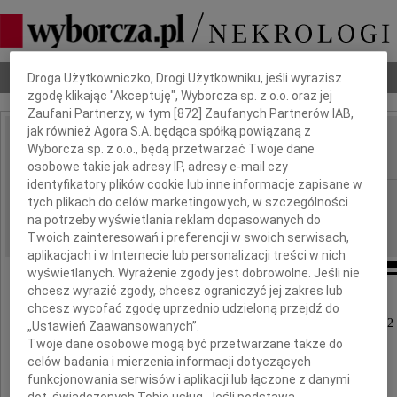
Dbamy o Twoją prywatność
Nekrologi
Odeszli
Poradnik pogrzebowy
Droga Użytkowniczko, Drogi Użytkowniku, jeśli wyrazisz
zgodę klikając "Akceptuję", Wyborcza sp. z o.o. oraz jej
Zaufani Partnerzy, w tym [
872
] Zaufanych Partnerów IAB,
jak również Agora S.A. będąca spółką powiązaną z
Wiesław Stano
Wyborcza sp. z o.o., będą przetwarzać Twoje dane
IMIĘ I NAZWISKO:
osobowe takie jak adresy IP, adresy e-mail czy
identyfikatory plików cookie lub inne informacje zapisane w
cała Polska
REGION:
tych plikach do celów marketingowych, w szczególności
na potrzeby wyświetlania reklam dopasowanych do
29.04.2022
DATA EMISJI:
Twoich zainteresowań i preferencji w swoich serwisach,
aplikacjach i w Internecie lub personalizacji treści w nich
wyświetlanych. Wyrażenie zgody jest dobrowolne. Jeśli nie
chcesz wyrazić zgody, chcesz ograniczyć jej zakres lub
chcesz wycofać zgodę uprzednio udzieloną przejdź do
Z głębokim smutkiem zawiadamiamy, że 25 kwietnia 2022 
„Ustawień Zaawansowanych”.
Twoje dane osobowe mogą być przetwarzane także do
przeżywszy 84 lata
celów badania i mierzenia informacji dotyczących
funkcjonowania serwisów i aplikacji lub łączone z danymi