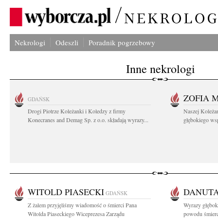
Nekrologi
Odeszli
Poradnik pogrzebowy
Inne nekrologi
ZOFIA 
GDAŃSK
Drogi Piotrze Koleżanki i Koledzy z firmy
Naszej Koleża
Konecranes and Demag Sp. z o.o. składają wyrazy...
głębokiego wspó
WITOLD PIASECKI
DANUTA
GDAŃSK
Z żalem przyjęliśmy wiadomość o śmierci Pana
Wyrazy głęboki
Witolda Piaseckiego Wiceprezesa Zarządu
powodu śmierci