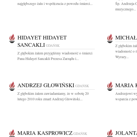
najgłębszego żalu i współczucia z powodu śmierci...
Śp. Andrzeja 
muzycznego...
HIDAYET HIDAYET
MICHAŁ
SANCAKLI
GDAŃSK
Z głębokim żal
wiadomość o ś
Z głębokim żalem przyjęliśmy wiadomość o śmierci
Wyrazy...
Pana Hidayet Sancakli Prezesa Zarządu i...
ANDRZEJ GŁOWIŃSKI
MARIA 
GDAŃSK
Z głębokim żalem zawiadamiamy, że w sobotę 20
Andrzejowi wy
lutego 2010 roku zmarł Andrzej Głowiński...
wsparcia z po
MARIA KASPROWICZ
JOLANT
GDAŃSK