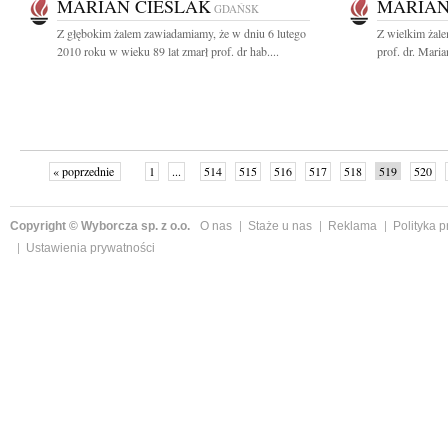
MARIAN CIEŚLAK
MARIAN
GDAŃSK
Z głębokim żalem zawiadamiamy, że w dniu 6 lutego
Z wielkim żal
2010 roku w wieku 89 lat zmarł prof. dr hab....
prof. dr. Mari
« poprzednie
1
...
514
515
516
517
518
519
520
następne »
Copyright © Wyborcza sp. z o.o.
O nas
Staże u nas
Reklama
Polityka 
Ustawienia prywatności