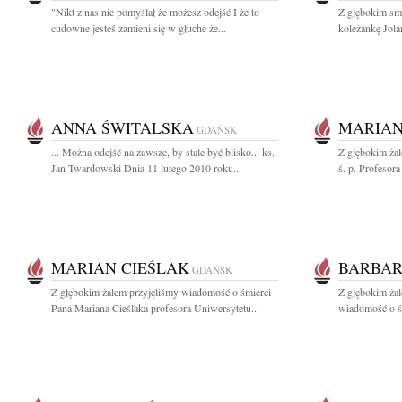
"Nikt z nas nie pomyślał że możesz odejść I że to
Z głębokim sm
cudowne jesteś zamieni się w głuche że...
koleżankę Jola
ANNA ŚWITALSKA
MARIAN
GDAŃSK
... Można odejść na zawsze, by stale być blisko... ks.
Z głębokim ża
Jan Twardowski Dnia 11 lutego 2010 roku...
ś. p. Profesor
MARIAN CIEŚLAK
BARBAR
GDAŃSK
Z głębokim żalem przyjęliśmy wiadomość o śmierci
Z głębokim żal
Pana Mariana Cieślaka profesora Uniwersytetu...
wiadomość o śm