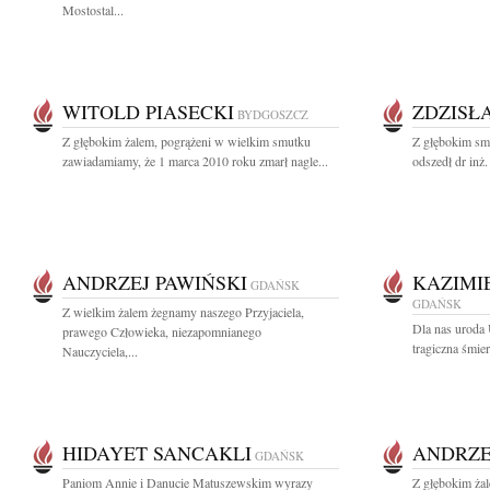
Mostostal...
WITOLD PIASECKI
ZDZISŁ
BYDGOSZCZ
Z głębokim żalem, pogrążeni w wielkim smutku
Z głębokim sm
zawiadamiamy, że 1 marca 2010 roku zmarł nagle...
odszedł dr inż.
ANDRZEJ PAWIŃSKI
KAZIMI
GDAŃSK
GDAŃSK
Z wielkim żalem żegnamy naszego Przyjaciela,
Dla nas uroda 
prawego Człowieka, niezapomnianego
tragiczna śmie
Nauczyciela,...
HIDAYET SANCAKLI
ANDRZE
GDAŃSK
Paniom Annie i Danucie Matuszewskim wyrazy
Z głębokim ża