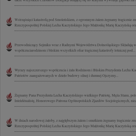
Wstrząśnięci katastrofą pod Smoleńskiem, z ogromnym żalem żegnamy tragicznie z
Rzeczypospolitej Polskiej Lecha Kaczyńskiego Jego Małżonkę Marię Kaczyńską ora
Przewodniczący Sejmiku wraz z Radnymi Województwa Dolnośląskiego Składają w
współczuciarodzinom i bliskim wszystkich ofiar tragicznej katastrofy lotniczej pod...
Wyrazy najszczerszego współczucia i żalu Rodzinom i Bliskim Prezydenta Lecha Ka
Patriotów zaangażowanych w dzieło budowy silnej i dumnej Ojczyzny...
Żegnamy Pana Prezydenta Lecha Kaczyńskiego wielkiego Patriotę, Męża Stanu, polsk
Intelektualistę, Honorowego Patrona Ogólnopolskich Zjazdów Socjologicznych, nie
W dniach narodowej żałoby, z najgłębszym żalem i smutkiem żegnamy tragicznie zm
Rzeczypospolitej Polskiej Lecha Kaczyńskiego Jego Małżonkę Marię Kaczyńską oraz