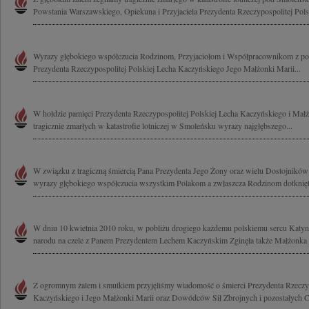
Powstania Warszawskiego, Opiekuna i Przyjaciela Prezydenta Rzeczypospolitej Polsk
Wyrazy głębokiego współczucia Rodzinom, Przyjaciołom i Współpracownikom z pow
Prezydenta Rzeczypospolitej Polskiej Lecha Kaczyńskiego Jego Małżonki Marii...
W hołdzie pamięci Prezydenta Rzeczypospolitej Polskiej Lecha Kaczyńskiego i Mał
tragicznie zmarłych w katastrofie lotniczej w Smoleńsku wyrazy najgłębszego...
W związku z tragiczną śmiercią Pana Prezydenta Jego Żony oraz wielu Dostojnikó
wyrazy głębokiego współczucia wszystkim Polakom a zwłaszcza Rodzinom dotknięt
W dniu 10 kwietnia 2010 roku, w pobliżu drogiego każdemu polskiemu sercu Katynia,
narodu na czele z Panem Prezydentem Lechem Kaczyńskim Zginęła także Małżonka P
Z ogromnym żalem i smutkiem przyjęliśmy wiadomość o śmierci Prezydenta Rzeczyp
Kaczyńskiego i Jego Małżonki Marii oraz Dowódców Sił Zbrojnych i pozostałych C