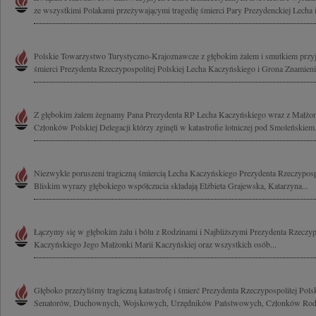
ze wszystkimi Polakami przeżywającymi tragedię śmierci Pary Prezydenckiej Lecha i 
Polskie Towarzystwo Turystyczno-Krajoznawcze z głębokim żalem i smutkiem przyj
śmierci Prezydenta Rzeczypospolitej Polskiej Lecha Kaczyńskiego i Grona Znamienit
Z głębokim żalem żegnamy Pana Prezydenta RP Lecha Kaczyńskiego wraz z Małżo
Członków Polskiej Delegacji którzy zginęli w katastrofie lotniczej pod Smoleńskiem.
Niezwykle poruszeni tragiczną śmiercią Lecha Kaczyńskiego Prezydenta Rzeczypospol
Bliskim wyrazy głębokiego współczucia składają Elżbieta Grajewska, Katarzyna...
Łączymy się w głębokim żalu i bólu z Rodzinami i Najbliższymi Prezydenta Rzeczypo
Kaczyńskiego Jego Małżonki Marii Kaczyńskiej oraz wszystkich osób...
Głęboko przeżyliśmy tragiczną katastrofę i śmierć Prezydenta Rzeczypospolitej Pols
Senatorów, Duchownych, Wojskowych, Urzędników Państwowych, Członków Rodzi