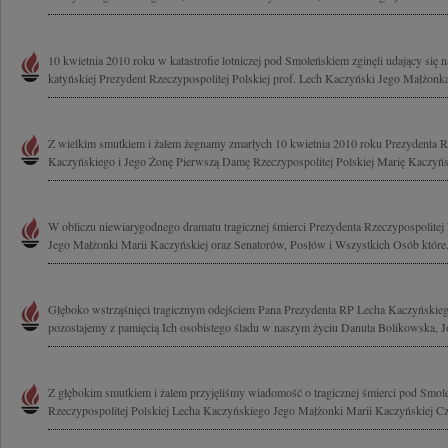
10 kwietnia 2010 roku w katastrofie lotniczej pod Smoleńskiem zginęli udający się 
katyńskiej Prezydent Rzeczypospolitej Polskiej prof. Lech Kaczyński Jego Małżonka
Z wielkim smutkiem i żalem żegnamy zmarłych 10 kwietnia 2010 roku Prezydenta Rz
Kaczyńskiego i Jego Żonę Pierwszą Damę Rzeczypospolitej Polskiej Marię Kaczyńs
W obliczu niewiarygodnego dramatu tragicznej śmierci Prezydenta Rzeczypospolitej
Jego Małżonki Marii Kaczyńskiej oraz Senatorów, Posłów i Wszystkich Osób które.
Głęboko wstrząśnięci tragicznym odejściem Pana Prezydenta RP Lecha Kaczyńskieg
pozostajemy z pamięcią Ich osobistego śladu w naszym życiu Danuta Bolikowska, Jo
Z głębokim smutkiem i żalem przyjęliśmy wiadomość o tragicznej śmierci pod Smol
Rzeczypospolitej Polskiej Lecha Kaczyńskiego Jego Małżonki Marii Kaczyńskiej Cz