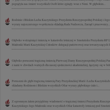
pogrążyła nas śmierć wszystkich Osób które zginęły wraz z Nimi. W głębokim...
Rodzinie i Bliskim Lecha Kaczyńskiego Prezydenta Rzeczypospolitej Polskiej i Jeg
wyrazy najszczerszego współczucia składają Rada Nadzorcza, Zarząd i pracownicy...
Głęboko wstrząśnięci śmiercią w katastrofie lotniczej w Smoleńsku Prezydenta RP
Małżonki Marii Kaczyńskiej Członków delegacji państwowej oraz towarzyszących I
Głęboko poruszeni tragiczną śmiercią Pierwszej Damy Rzeczypospolitej Polskiej Pan
z nami w chwilach ważnych dla naszej społeczności akademickiej, łączymy się w bólu
Poruszeni do głębi tragiczną śmiercią Pary Prezydenckiej Marii i Lecha Kaczyński
składamy Rodzinom i Bliskim wszystkich Ofiar wyrazy głębokiego żalu i...
Z ogromnym żalem przyjęliśmy wiadomość o tragicznej śmierci Prezydenta Rzeczypo
Kaczyńskiego Jego Małżonki oraz wszystkich Ofiar katastrofy lotniczej pod Smoleń