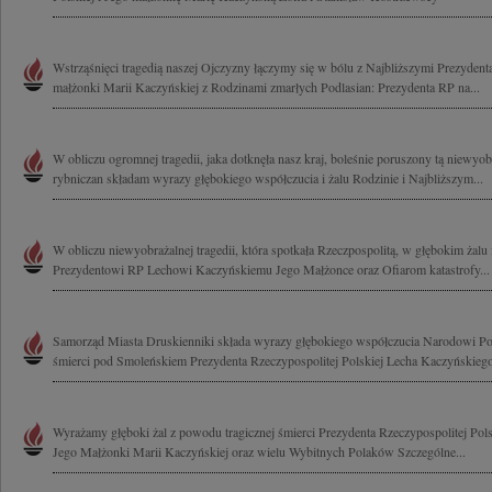
Wstrząśnięci tragedią naszej Ojczyzny łączymy się w bólu z Najbliższymi Prezyde
małżonki Marii Kaczyńskiej z Rodzinami zmarłych Podlasian: Prezydenta RP na...
W obliczu ogromnej tragedii, jaka dotknęła nasz kraj, boleśnie poruszony tą niewyobr
rybniczan składam wyrazy głębokiego współczucia i żalu Rodzinie i Najbliższym...
W obliczu niewyobrażalnej tragedii, która spotkała Rzeczpospolitą, w głębokim żalu
Prezydentowi RP Lechowi Kaczyńskiemu Jego Małżonce oraz Ofiarom katastrofy...
Samorząd Miasta Druskienniki składa wyrazy głębokiego współczucia Narodowi Po
śmierci pod Smoleńskiem Prezydenta Rzeczypospolitej Polskiej Lecha Kaczyńskiego
Wyrażamy głęboki żal z powodu tragicznej śmierci Prezydenta Rzeczypospolitej Pol
Jego Małżonki Marii Kaczyńskiej oraz wielu Wybitnych Polaków Szczególne...