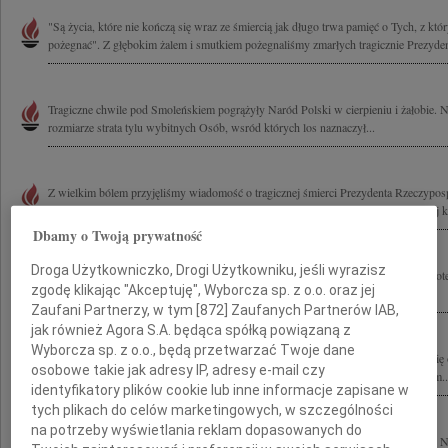
"Są życia, które nie kończą się wraz ze śmiercią jak długo trwa pamięć o Tych, z któ
pożegnać". Z głębokim żalem i smutkiem pożegnaliśmy zmarłych tragicznie Prezyden
Tragiczne chwile pod Smoleńskiem pogrążyły Naród Polski w cierpieniu i żałobie.
rozmiarze strata tylu wybitnych Osób, wsród których los naznaczył...
Z wielkim bólem przyjęliśmy wiadomość o tragicznej śmierci Prezydenta Rzeczyposp
Kaczyńskiego i Jego Małżonki Marii Kaczyńskiej oraz wszystkich Ofiar tragicznej ka
Dbamy o Twoją prywatność
Droga Użytkowniczko, Drogi Użytkowniku, jeśli wyrazisz
W tamtą tragiczną sobotę, 10 kwietnia 2010 roku, najpierw było niedowierzanie, pote
zgodę klikając "Akceptuję", Wyborcza sp. z o.o. oraz jej
są łzy... Katastrofa lotnicza, jaka wydarzyła się pod Smoleńskiem,...
Zaufani Partnerzy, w tym [
872
] Zaufanych Partnerów IAB,
jak również Agora S.A. będąca spółką powiązaną z
Wyborcza sp. z o.o., będą przetwarzać Twoje dane
Pogrążeni w bólu żegnamy Prezydenta Lecha Kaczyńskiego i Jego Małżonkę Marię o
osobowe takie jak adresy IP, adresy e-mail czy
Zmarłych podczas katastrofy w Smoleńsku Cześć Ich pamięci! Rodzinom i Bliskim..
identyfikatory plików cookie lub inne informacje zapisane w
tych plikach do celów marketingowych, w szczególności
na potrzeby wyświetlania reklam dopasowanych do
Tragiczne chwile pod Smoleńskiem pogrążyły Naród Polski w cierpieniu i żałobie.