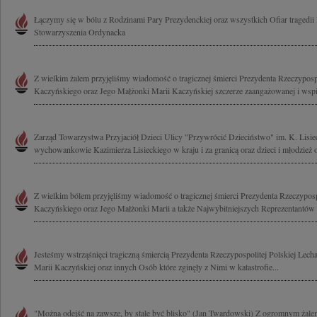
Łączymy się w bólu z Rodzinami Pary Prezydenckiej oraz wszystkich Ofiar tragedii
Stowarzyszenia Ordynacka
Z wielkim żalem przyjęliśmy wiadomość o tragicznej śmierci Prezydenta Rzeczypospo
Kaczyńskiego oraz Jego Małżonki Marii Kaczyńskiej szczerze zaangażowanej i wspie
Zarząd Towarzystwa Przyjaciół Dzieci Ulicy "Przywrócić Dzieciństwo" im. K. Lisie
wychowankowie Kazimierza Lisieckiego w kraju i za granicą oraz dzieci i młodzież 
Z wielkim bólem przyjęliśmy wiadomość o tragicznej śmierci Prezydenta Rzeczyposp
Kaczyńskiego oraz Jego Małżonki Marii a także Najwybitniejszych Reprezentantów 
Jesteśmy wstrząśnięci tragiczną śmiercią Prezydenta Rzeczypospolitej Polskiej Lec
Marii Kaczyńskiej oraz innych Osób które zginęły z Nimi w katastrofie...
"Można odejść na zawsze, by stale być blisko" (Jan Twardowski) Z ogromnym żal