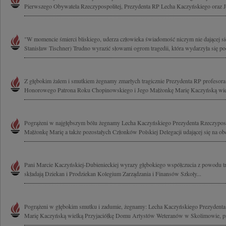
Pierwszego Obywatela Rzeczypospolitej, Prezydenta RP Lecha Kaczyńskiego oraz J
"W momencie śmierci bliskiego, uderza człowieka świadomość niczym nie dającej się
Stanisław Tischner) Trudno wyrazić słowami ogrom tragedii, która wydarzyła się pod
Z głębokim żalem i smutkiem żegnamy zmarłych tragicznie Prezydenta RP profesor
Honorowego Patrona Roku Chopinowskiego i Jego Małżonkę Marię Kaczyńską wielk
Pogrążeni w najgłębszym bólu żegnamy Lecha Kaczyńskiego Prezydenta Rzeczypospo
Małżonkę Marię a także pozostałych Członków Polskiej Delegacji udającej się na ob
Pani Marcie Kaczyńskiej-Dubienieckiej wyrazy głębokiego współczucia z powodu t
składają Dziekan i Prodziekan Kolegium Zarządzania i Finansów Szkoły...
Pogrążeni w głębokim smutku i zadumie, żegnamy: Lecha Kaczyńskiego Prezydenta 
Marię Kaczyńską wielką Przyjaciółkę Domu Artystów Weteranów w Skolimowie, pr