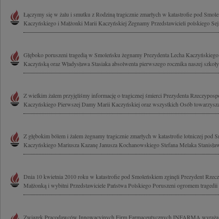
Łączymy się w żalu i smutku z Rodziną tragicznie zmarłych w katastrofie pod Smol
Kaczyńskiego i Małżonki Marii Kaczyńskiej Żegnamy Przedstawicieli polskiego Sejm
Głęboko poruszeni tragedią w Smoleńsku żegnamy Prezydenta Lecha Kaczyńskiego
Kaczyńską oraz Władysława Stasiaka absolwenta pierwszego rocznika naszej szkoły
Z wielkim żalem przyjęliśmy informację o tragicznej śmierci Prezydenta Rzeczypospo
Kaczyńskiego Pierwszej Damy Marii Kaczyńskiej oraz wszystkich Osób towarzyszą
Z głębokim bólem i żalem żegnamy tragicznie zmarłych w katastrofie lotniczej pod
Kaczyńskiego Mariusza Kazanę Janusza Kochanowskiego Stefana Melaka Stanisława
Dnia 10 kwietnia 2010 roku w katastrofie pod Smoleńskiem zginęli Prezydent Rzeczy
Małżonką i wybitni Przedstawiciele Państwa Polskiego Poruszeni ogromem tragedii 
Związek Pracodawców Innowacyjnych Firm Farmaceutycznych INFARMA wyraża głęb