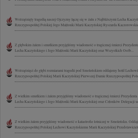
Wstrząśnięty tragedią naszej Ojczyzny łączę się w żalu z Najbliższymi Lecha Kaczy
Rzeczypospolitej Polskiej Jego Małżonki Marii Kaczyńskiej Ryszarda Kaczorowskie
Z głębokim żalem i smutkiem przyjęliśmy wiadomość o tragicznej śmierci Prezydenta
Lecha Kaczyńskiego i Jego Małżonki Marii Kaczyńskiej oraz Wszystkich Osób...
Wstrząśnięci do głębi rozmiarami tragedii pod Smoleńskiem oddajemy hołd Lecho
Rzeczypospolitej Polskiej Marii Kaczyńskiej Pierwszej Damie Rzeczypospolitej Polsk
Z wielkim smutkiem i żalem przyjęliśmy wiadomość o tragicznej śmierci Prezydenta 
Lecha Kaczyńskiego i Jego Małżonki Marii Kaczyńskiej oraz Członków Delegacji uda
Z wielkim żalem przyjęliśmy wiadomość o katastrofie lotniczej w Smoleńsku. Odda
Rzeczypospolitej Polskiej Lechowi Kaczyńskiemu Marii Kaczyńskiej Przedstawicie