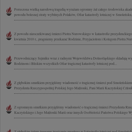
Poruszona wielką narodową tragedią wyrażam ogromny żal całego środowiska akad
powodu bolesnej straty wybitnych Polaków, Ofiar katastrofy lotniczej w Smoleńsku,
Z powodu nieoczekiwanej śmierci Piotra Nurowskiego w katastrofie prezydenckieg
kwietnia 2010 r., pragniemy przekazać Rodzinie, Przyjaciołom i Kolegom Piotra Nu
Przewodniczący Sejmiku wraz z radnymi Województwa Dolnośląskiego składają wy
Rodzinom i Bliskim wszystkich Ofiar tragicznej katastrofy lotniczej pod...
Z głębokim smutkiem przyjęliśmy wiadomość o tragicznej śmierci pod Smoleńskie
Prezydenta Rzeczypospolitej Polskiej Jego Małżonki, Pani Marii Kaczyńskiej Człon
Z ogromnym smutkiem przyjęliśmy wiadomość o tragicznej śmierci Prezydenta Rzecz
Kaczyńskiego i Jego Małżonki Marii oraz innych Osobistości Państwa Polskiego Wy
Z głębokim żalem żegnamy tragicznie zmarłego w katastrofie lotniczej pod Smole