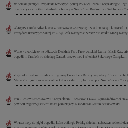
W hołdzie pamięci Prezydenta Rzeczypospolitej Polskiej Lecha Kaczyńskiego i Jeg
oraz wszystkich Ofiar katastrofy lotniczej w Smoleńsku Rodzinom i Najbliższym Zm
Okręgowa Rada Adwokacka w Warszawie wstrząśnięta wiadomością o katastrofie lotn
Prezydent Rzeczypospolitej Polskiej Lech Kaczyński wraz z Małżonką Marią Kaczyńs
Wyrazy głębokiego współczucia Rodzinie Pary Prezydenckiej Lecha i Marii Kaczyńs
tragedii w Smoleńsku składają Zarząd, pracownicy i młodzież Szkolnego Związku...
Z głębokim żalem i smutkiem żegnamy Prezydenta Rzeczypospolitej Polskiej Lech
Marię Kaczyńską oraz wszystkie Ofiary katastrofy lotniczej pod Smoleńskiem Zarząd
Panu Posłowi Jarosławowi Kaczyńskiemu Prezesowi Prawa i Sprawiedliwości słowa
powodu tragicznej śmierci Brata pamiętający w modlitwie Stefan Niesiołowski...
Wstrząśnięty do głębi tragedią, która dotknęła Polskę składam najszczersze kondole
Rzeczypospolitej Polskiej Lecha Kaczyńskiego i Jego Małżonki Marii Kaczyńskiej N