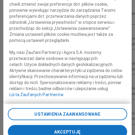
chwili zmienić swoje preferencje dot. plików cookie,
ponownie wywołując narzędzie do zarządzania Twoimi
Z wielkim żalem żegnamy Pana Profesora Lecha Kaczyńskiego Prezydenta Rzeczyposp
preferencjami dot. przetwarzania danych poprzez
jednocześnie wybitnego specjalistę prawa pracy, który wniósł istotny, twórczy...
odnośnik „Ustawienia prywatności” w stopce serwisu i
przechodząc do sekcji „Ustawienia zaawansowane”.
Zmiana ustawień plików cookie możliwa jest także za
Z wielkim żalem żegnamy Pana Profesora Lecha Kaczyńskiego Prezydenta Rzeczyposp
pomocą ustawień przeglądarki.
jednocześnie wybitnego specjalistę prawa pracy, który wniósł istotny, twórczy i oryg
My, nasi Zaufani Partnerzy i Agora S.A. możemy
przetwarzać dane osobowe w następujących
10 kwietnia 2010 roku w katastrofie lotniczej pod Smoleńskiem zginęli Lech Kaczyń
celach:
Użycie dokładnych danych geolokalizacyjnych.
Polskiej bp gen. ks. Tadeusz Płoski Ordynariusz Polowy Wojska Polskiego Andrzej.
Aktywne skanowanie charakterystyki urządzenia do celów
identyfikacji. Przechowywanie informacji na urządzeniu lub
dostęp do nich. Spersonalizowane reklamy i treści, pomiar
Z ogromnym żalem i smutkiem żegnamy Prezydenta Rzeczypospolitej Polskiej Lec
reklam i treści, badnie odbiorców i ulepszanie usług.
Marię Kaczyńską oraz Wszystkie Ofiary katastrofy lotniczej pod Smoleńskiem Rodzi
Lista Zaufanych Partnerów
Z głębokim żalem przyjęliśmy wiadomość o śmierci Prezydenta Rzeczypospolitej Po
USTAWIENIA ZAAWANSOWANE
wraz z Małżonką oraz pozostałych Ofiar katastrofy lotniczej z dnia 10 kwietnia 2010 
AKCEPTUJĘ