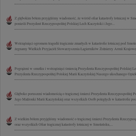
Z głębokim bólem przyjęliśmy wiadomość, że wśród ofiar katastrofy lotniczej w Sm
ponieśli Prezydent Rzeczypospolitej Polskiej Lech Kaczyński i Jego...
Wstrząśnięci ogromem tragedii tragicznie zmarłych w katastrofie lotniczej pod Smo
żegnamy Wielkich Przyjaciół Stowarzyszenia Łagierników Żołnierzy Armii Krajowej
Pogrążeni w smutku i wstrząśnięci śmiercią Prezydenta Rzeczypospolitej Polskiej 
Prezydenta Rzeczypospolitej Polskiej Marii Kaczyńskiej Naszego ukochanego Opieku
Głęboko poruszeni wiadomością o tragicznej śmierci Prezydenta Rzeczypospolitej P
Jego Małżonki Marii Kaczyńskiej oraz wszystkich Osób poległych w katastrofie pod
Z wielkim bólem przyjęliśmy wiadomość o tragicznej śmierci Prezydenta Rzeczypospo
oraz wszystkich Ofiar tragicznej katastrofy lotniczej w Smoleńsku,...