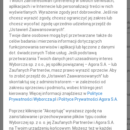
Twoich zainteresowań i preferencji w swoich serwisach,
rozmiarze strata tylu wybitnych Osób, wśród których los naznaczył...
aplikacjach i w Internecie lub personalizacji treści w nich
wyświetlanych. Wyrażenie zgody jest dobrowolne. Jeśli nie
chcesz wyrazić zgody, chcesz ograniczyć jej zakres lub
Jesteśmy głęboko poruszeni tragiczną śmiercią Prezydenta RP Pana Lecha Kaczyńsk
chcesz wycofać zgodę uprzednio udzieloną przejdź do
Kaczyńskiej oraz wszystkich Uczestników dramatycznie przerwanej podróży do Katyn
„Ustawień Zaawansowanych”.
Twoje dane osobowe mogą być przetwarzane także do
celów badania i mierzenia informacji dotyczących
Wstrząśnięci tragedią, jaka dotknęła Polskę, łączymy się w bólu i modlitwie po śmi
funkcjonowania serwisów i aplikacji lub łączone z danymi
Prezydenta Rzeczypospolitej Polskiej i Jego Małżonki Marii Kaczyńskiej oraz...
dot. świadczonych Tobie usług. Jeśli podstawą
przetwarzania Twoich danych jest uzasadniony interes
Wyborcza sp. z o.o., jej spółki powiązanej – Agora S.A. – lub
Społeczność chińska, głęboko poruszona tragiczną śmiercią Prezydenta Rzeczypospol
Zaufanych Partnerów, masz prawo wyrazić sprzeciw. Aby
Kaczyńskiego Jego Żony Pani Marii Kaczyńskiej oraz Wszystkich Osób które...
to zrobić przejdź do „Ustawień Zaawansowanych” lub
skontaktuj się z administratorem – w zależności od
zakresu sprzeciwu i podmiotu, wobec którego jest
kierowany. Więcej informacji znajdziesz w
Polityce
W najgłębszym bólu żegnamy Lecha Kaczyńskiego Prezydenta Rzeczypospolitej Pol
Prywatności Wyborcza.pl
i
Polityce Prywatności Agora S.A.
oraz Wszystkie Ofiary tragedii pod Smoleńskiem Wyrazy żalu i współczucia...
Poprzez kliknięcie "Akceptuję" wyrażasz zgodę na
zainstalowanie i przechowywanie plików typu cookie
Zarząd Towarzystwa Przyjaciół Dzieci Ulicy "Przywrócić Dzieciństwo? im. K. Lisie
Wyborczej sp. z o. o. jej Zaufanych Partnerów i Agora S.A.
wychowankowie Kazimierza Lisieckiego w kraju i za granicą oraz dzieci i młodzież 
na Twoim urządzeniu końcowym. Możesz też w każdej