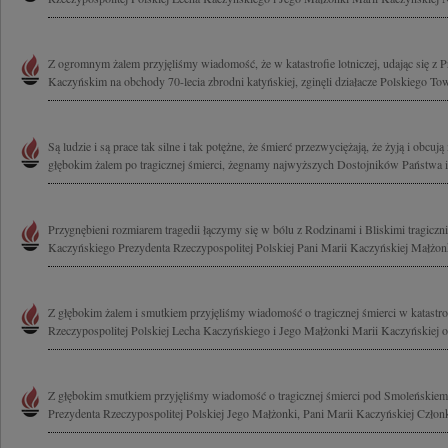
Z ogromnym żalem przyjęliśmy wiadomość, że w katastrofie lotniczej, udając się 
Kaczyńskim na obchody 70-lecia zbrodni katyńskiej, zginęli działacze Polskiego To
Są ludzie i są prace tak silne i tak potężne, że śmierć przezwyciężają, że żyją i obcują
głębokim żalem po tragicznej śmierci, żegnamy najwyższych Dostojników Państwa i.
Przygnębieni rozmiarem tragedii łączymy się w bólu z Rodzinami i Bliskimi tragicz
Kaczyńskiego Prezydenta Rzeczypospolitej Polskiej Pani Marii Kaczyńskiej Małżonk
Z głębokim żalem i smutkiem przyjęliśmy wiadomość o tragicznej śmierci w katastrof
Rzeczypospolitej Polskiej Lecha Kaczyńskiego i Jego Małżonki Marii Kaczyńskiej o
Z głębokim smutkiem przyjęliśmy wiadomość o tragicznej śmierci pod Smoleńskie
Prezydenta Rzeczypospolitej Polskiej Jego Małżonki, Pani Marii Kaczyńskiej Człon