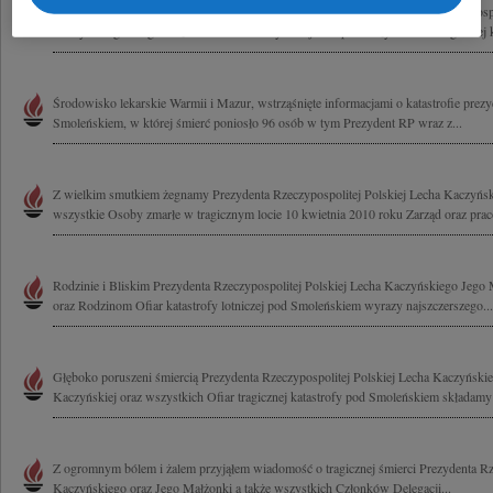
Z wielkim żalem przyjęliśmy wiadomość o tragicznej śmierci Prezydenta Rzeczypospo
Kaczyńskiego i Jego Małżonki Marii Kaczyńskiej oraz pozostałych Ofiar tragicznej ka
Środowisko lekarskie Warmii i Mazur, wstrząśnięte informacjami o katastrofie pre
Smoleńskiem, w której śmierć poniosło 96 osób w tym Prezydent RP wraz z...
Z wielkim smutkiem żegnamy Prezydenta Rzeczypospolitej Polskiej Lecha Kaczyńs
wszystkie Osoby zmarłe w tragicznym locie 10 kwietnia 2010 roku Zarząd oraz pra
Rodzinie i Bliskim Prezydenta Rzeczypospolitej Polskiej Lecha Kaczyńskiego Jego
oraz Rodzinom Ofiar katastrofy lotniczej pod Smoleńskiem wyrazy najszczerszego...
Głęboko poruszeni śmiercią Prezydenta Rzeczypospolitej Polskiej Lecha Kaczyński
Kaczyńskiej oraz wszystkich Ofiar tragicznej katastrofy pod Smoleńskiem składamy
Z ogromnym bólem i żalem przyjąłem wiadomość o tragicznej śmierci Prezydenta Rze
Kaczyńskiego oraz Jego Małżonki a także wszystkich Członków Delegacji...