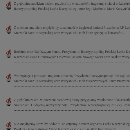
Z głębokim smutkiem i żalem przyjęliśmy wiadomość o tragicznej śmierci w katastrof
Rzeczypospolitej Polskiej Lecha Kaczyńskiego oraz Jego Małżonki Marii Kaczyńskiej
Z wielkim smutkiem przyjęliśmy wiadomość o tragicznej śmierci Prezydenta RP Lec
Małżonki Marii Kaczyńskiej oraz Wszystkich Osób które zginęły w katastrofie...
Rodzinie oraz Najbliższym Panów Prezydentów Rzeczypospolitej Polskiej Lecha Ka
Kaczorowskiego Honorowych Obywateli Miasta Nowego Sącza oraz Bliskim wszyst
Wstrząśnięci i poruszeni tragiczną śmiercią Prezydenta Rzeczypospolitej Polskiej L
Małżonki Marii Kaczyńskiej oraz Wszystkich Osób towarzyszących Parze Prezydenck
Z głębokim żalem, w poczuciu narodowej straty przyjęliśmy wiadomość o katastrof
Smoleńsku. Oddajemy najwyższy hołd Prezydentowi Rzeczpospolitej Polskiej Lech
Nie znajdujemy słów, by oddać to, co czujemy Z żalem żegnamy Lecha Kaczyńskieg
Polskiej i Jego małżonkę Marię Kaczyńską Zofia i Stanisław Kostrzewscy