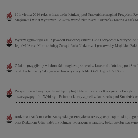
10 kwietnia 2010 roku w katastrofie lotniczej pod Smoleńskiem zginął Prezydent Rze
Małżonka i wielu wybitnych Polaków wśród nich nasza Koleżanka Joanna Agacka-I
Wyrazy głębokiego żalu z powodu tragicznej śmierci Pana Prezydenta Rzeczypospol
Jego Małżonki Marii składają Zarząd, Rada Nadzorcza i pracownicy Miejskich Zakła
Z żalem przyjęliśmy wiadomość o tragicznej śmierci w katastrofie lotniczej pod S
prof. Lecha Kaczyńskiego oraz towarzyszących Mu Osób Był wśród Nich...
Porążeni narodową tragedią oddajemy hołd Marii i Lechowi Kaczyńskim Prezytent
towarzyszącym Im Wybitnym Polakom którzy zginęli w katastrofie pod Smoleńskiem
Rodzinie i Bliskim Lecha Kaczyńskiego Prezydenta Rzeczypospolitej Polskiej Jego
oraz Rodzinom Ofiar katstrofy lotniczej Pogrążeni w smutku, bólu i żałobie Łączymy