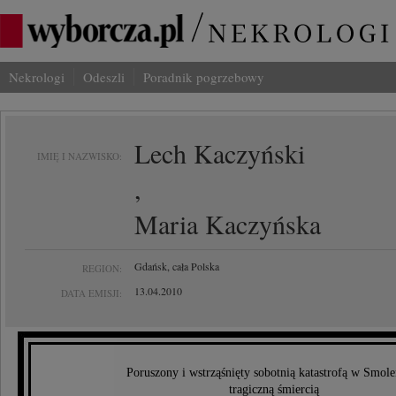
Nekrologi
Odeszli
Poradnik pogrzebowy
Lech Kaczyński
IMIĘ I NAZWISKO:
,
Maria Kaczyńska
Gdańsk, cała Polska
REGION:
13.04.2010
DATA EMISJI:
Poruszony i wstrząśnięty sobotnią katastrofą w Smole
tragiczną śmiercią