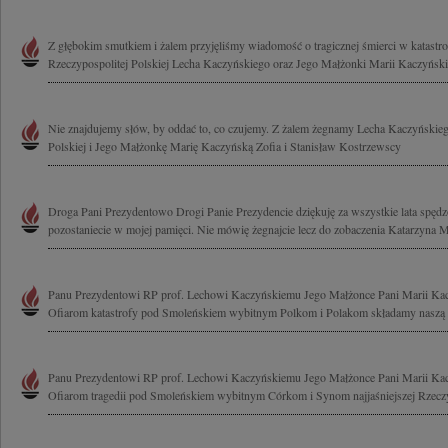
Z głębokim smutkiem i żalem przyjęliśmy wiadomość o tragicznej śmierci w katastrof
Rzeczypospolitej Polskiej Lecha Kaczyńskiego oraz Jego Małżonki Marii Kaczyńskiej
Nie znajdujemy słów, by oddać to, co czujemy. Z żalem żegnamy Lecha Kaczyńskieg
Polskiej i Jego Małżonkę Marię Kaczyńską Zofia i Stanisław Kostrzewscy
Droga Pani Prezydentowo Drogi Panie Prezydencie dziękuję za wszystkie lata spęd
pozostaniecie w mojej pamięci. Nie mówię żegnajcie lecz do zobaczenia Katarzyna M
Panu Prezydentowi RP prof. Lechowi Kaczyńskiemu Jego Małżonce Pani Marii Kac
Ofiarom katastrofy pod Smoleńskiem wybitnym Polkom i Polakom składamy naszą mo
Panu Prezydentowi RP prof. Lechowi Kaczyńskiemu Jego Małżonce Pani Marii Kac
Ofiarom tragedii pod Smoleńskiem wybitnym Córkom i Synom najjaśniejszej Rzeczyp