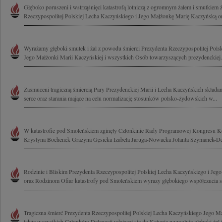
Głęboko poruszeni i wstrząśnięci katastrofą lotniczą z ogromnym żalem i smutkiem
Rzeczypospolitej Polskiej Lecha Kaczyńskiego i Jego Małżonkę Marię Kaczyńską or
Wyrażamy głęboki smutek i żal z powodu śmierci Prezydenta Rzeczypospolitej Pols
Jego Małżonki Marii Kaczyńskiej i wszystkich Osób towarzyszących prezydenckiej.
Zasmuceni tragiczną śmiercią Pary Prezydenckiej Marii i Lecha Kaczyńskich składa
serce oraz starania mające na celu normalizację stosunków polsko-żydowskich w...
W katastrofie pod Smoleńskiem zginęły Członkinie Rady Programowej Kongresu K
Krystyna Bochenek Grażyna Gęsicka Izabela Jaruga-Nowacka Jolanta Szymanek-Der
Rodzinie i Bliskim Prezydenta Rzeczypospolitej Polskiej Lecha Kaczyńskiego i Jeg
oraz Rodzinom Ofiar katastrofy pod Smoleńskiem wyrazy głębokiego współczucia sk
Tragiczna śmierć Prezydenta Rzeczypospolitej Polskiej Lecha Kaczyńskiego Jego Ma
także wszystkich Członków Delegacji udającej się do Katynia wywołuje głęboki żal i