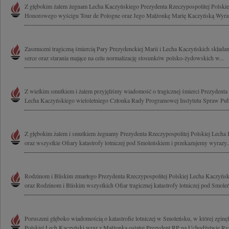
Z głębokim żalem żegnam Lecha Kaczyńskiego Prezydenta Rzeczypospolitej Polskiej
Honorowego wyścigu Tour de Pologne oraz Jego Małżonkę Marię Kaczyńską Wyrazy
Zasmuceni tragiczną śmiercią Pary Prezydenckiej Marii i Lecha Kaczyńskich składa
serce oraz starania mające na celu normalizację stosunków polsko-żydowskich w...
Z wielkim smutkiem i żalem przyjęliśmy wiadomość o tragicznej śmierci Prezydenta 
Lecha Kaczyńskiego wieloletniego Członka Rady Programowej Instytutu Spraw Publ
Z głębokim żalem i smutkiem żegnamy Prezydenta Rzeczypospolitej Polskiej Lech
oraz wszystkie Ofiary katastrofy lotniczej pod Smoleńskiem i przekazujemy wyrazy..
Rodzinom i Bliskim zmarłego Prezydenta Rzeczypospolitej Polskiej Lecha Kaczyńsk
oraz Rodzinom i Bliskim wszystkich Ofiar tragicznej katastrofy lotniczej pod Smole
Poruszeni głęboko wiadomością o katastrofie lotniczej w Smoleńsku, w której zginęl
Polskiej Lech Kaczyński wraz z Małżonką ostatni Prezydent RP na Uchodźstwie Rys