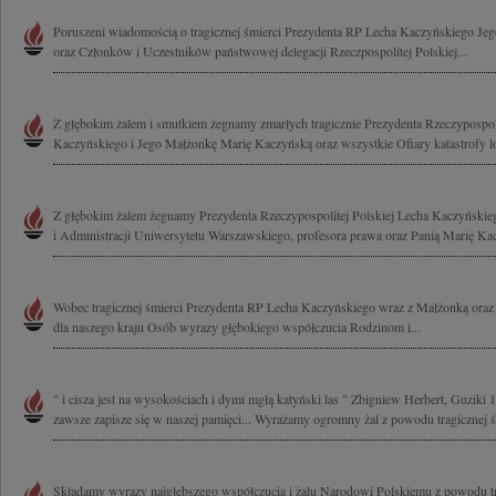
Poruszeni wiadomością o tragicznej śmierci Prezydenta RP Lecha Kaczyńskiego Je
oraz Członków i Uczestników państwowej delegacji Rzeczpospolitej Polskiej...
Z głębokim żalem i smutkiem żegnamy zmarłych tragicznie Prezydenta Rzeczypospoli
Kaczyńskiego i Jego Małżonkę Marię Kaczyńską oraz wszystkie Ofiary katastrofy lot
Z głębokim żalem żegnamy Prezydenta Rzeczypospolitej Polskiej Lecha Kaczyński
i Administracji Uniwersytetu Warszawskiego, profesora prawa oraz Panią Marię Kac
Wobec tragicznej śmierci Prezydenta RP Lecha Kaczyńskiego wraz z Małżonką oraz
dla naszego kraju Osób wyrazy głębokiego współczucia Rodzinom i...
" i cisza jest na wysokościach i dymi mgłą katyński las " Zbigniew Herbert, Guziki 
zawsze zapisze się w naszej pamięci... Wyrażamy ogromny żal z powodu tragicznej śm
Składamy wyrazy najgłębszego współczucia i żalu Narodowi Polskiemu z powodu tr