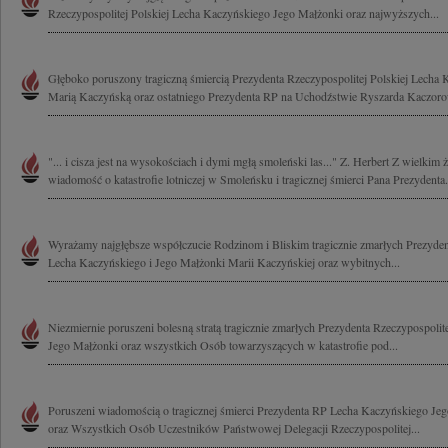
Rzeczypospolitej Polskiej Lecha Kaczyńskiego Jego Małżonki oraz najwyższych...
Głęboko poruszony tragiczną śmiercią Prezydenta Rzeczypospolitej Polskiej Lecha
Marią Kaczyńską oraz ostatniego Prezydenta RP na Uchodźstwie Ryszarda Kaczoro
"... i cisza jest na wysokościach i dymi mgłą smoleński las..." Z. Herbert Z wielkim
wiadomość o katastrofie lotniczej w Smoleńsku i tragicznej śmierci Pana Prezydenta.
Wyrażamy najgłębsze współczucie Rodzinom i Bliskim tragicznie zmarłych Prezydent
Lecha Kaczyńskiego i Jego Małżonki Marii Kaczyńskiej oraz wybitnych...
Niezmiernie poruszeni bolesną stratą tragicznie zmarłych Prezydenta Rzeczypospoli
Jego Małżonki oraz wszystkich Osób towarzyszących w katastrofie pod...
Poruszeni wiadomością o tragicznej śmierci Prezydenta RP Lecha Kaczyńskiego Je
oraz Wszystkich Osób Uczestników Państwowej Delegacji Rzeczypospolitej...