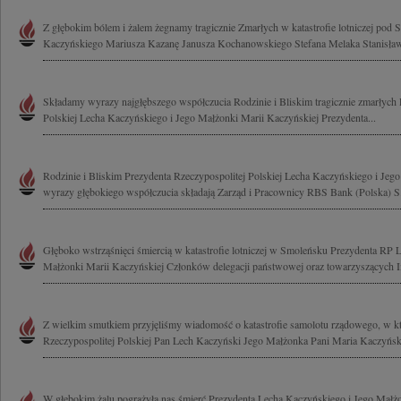
Z głębokim bólem i żalem żegnamy tragicznie Zmarłych w katastrofie lotniczej pod
Kaczyńskiego Mariusza Kazanę Janusza Kochanowskiego Stefana Melaka Stanisława
Składamy wyrazy najgłębszego współczucia Rodzinie i Bliskim tragicznie zmarłych 
Polskiej Lecha Kaczyńskiego i Jego Małżonki Marii Kaczyńskiej Prezydenta...
Rodzinie i Bliskim Prezydenta Rzeczypospolitej Polskiej Lecha Kaczyńskiego i Jeg
wyrazy głębokiego współczucia składają Zarząd i Pracownicy RBS Bank (Polska) S
Głęboko wstrząśnięci śmiercią w katastrofie lotniczej w Smoleńsku Prezydenta RP
Małżonki Marii Kaczyńskiej Członków delegacji państwowej oraz towarzyszących I
Z wielkim smutkiem przyjęliśmy wiadomość o katastrofie samolotu rządowego, w kt
Rzeczypospolitej Polskiej Pan Lech Kaczyński Jego Małżonka Pani Maria Kaczyńska
W głębokim żalu pogrążyła nas śmierć Prezydenta Lecha Kaczyńskiego i Jego Małż