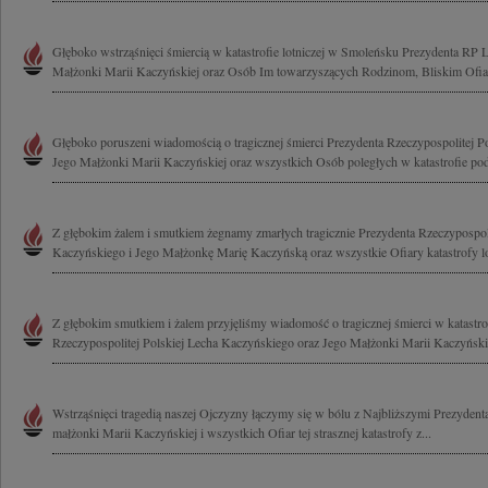
Głęboko wstrząśnięci śmiercią w katastrofie lotniczej w Smoleńsku Prezydenta RP 
Małżonki Marii Kaczyńskiej oraz Osób Im towarzyszących Rodzinom, Bliskim Ofiar
Głęboko poruszeni wiadomością o tragicznej śmierci Prezydenta Rzeczypospolitej P
Jego Małżonki Marii Kaczyńskiej oraz wszystkich Osób poległych w katastrofie pod
Z głębokim żalem i smutkiem żegnamy zmarłych tragicznie Prezydenta Rzeczypospoli
Kaczyńskiego i Jego Małżonkę Marię Kaczyńską oraz wszystkie Ofiary katastrofy lot
Z głębokim smutkiem i żalem przyjęliśmy wiadomość o tragicznej śmierci w katastrof
Rzeczypospolitej Polskiej Lecha Kaczyńskiego oraz Jego Małżonki Marii Kaczyńskiej
Wstrząśnięci tragedią naszej Ojczyzny łączymy się w bólu z Najbliższymi Prezyde
małżonki Marii Kaczyńskiej i wszystkich Ofiar tej strasznej katastrofy z...