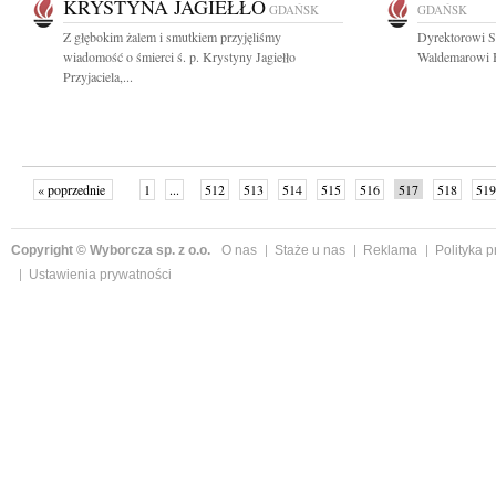
KRYSTYNA JAGIEŁŁO
GDAŃSK
GDAŃSK
Z głębokim żalem i smutkiem przyjęliśmy
Dyrektorowi S
wiadomość o śmierci ś. p. Krystyny Jagiełło
Waldemarowi Bi
Przyjaciela,...
« poprzednie
1
...
512
513
514
515
516
517
518
519
następne »
Copyright © Wyborcza sp. z o.o.
O nas
Staże u nas
Reklama
Polityka 
Ustawienia prywatności