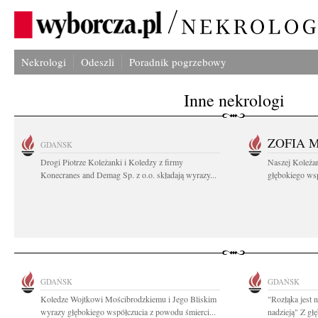
Nekrologi
Odeszli
Poradnik pogrzebowy
Inne nekrologi
ZOFIA 
GDAŃSK
Drogi Piotrze Koleżanki i Koledzy z firmy
Naszej Koleża
Konecranes and Demag Sp. z o.o. składają wyrazy...
głębokiego wspó
GDAŃSK
GDAŃSK
Koledze Wojtkowi Mościbrodzkiemu i Jego Bliskim
"Rozłąka jest 
wyrazy głębokiego współczucia z powodu śmierci...
nadzieją" Z g