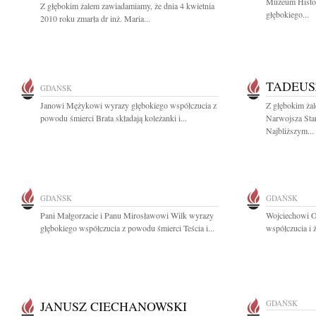
Muzeum Histo
Z głębokim żalem zawiadamiamy, że dnia 4 kwietnia
głębokiego...
2010 roku zmarła dr inż. Maria...
TADEUS
GDAŃSK
Janowi Mężykowi wyrazy głębokiego współczucia z
Z głębokim ża
powodu śmierci Brata składają koleżanki i...
Narwojsza Sta
Najbliższym...
GDAŃSK
GDAŃSK
Pani Małgorzacie i Panu Mirosławowi Wilk wyrazy
Wojciechowi O
głębokiego współczucia z powodu śmierci Teścia i...
współczucia i 
JANUSZ CIECHANOWSKI
GDAŃSK