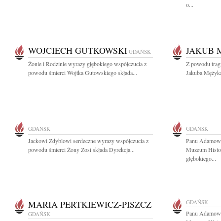
o...
WOJCIECH GUTKOWSKI
JAKUB 
GDAŃSK
Żonie i Rodzinie wyrazy głębokiego współczucia z
Z powodu tragi
powodu śmierci Wojtka Gutowskiego składa...
Jakuba Mężyka
GDAŃSK
GDAŃSK
Jackowi Zdyblowi serdeczne wyrazy współczucia z
Panu Adamowi
powodu śmierci Żony Zosi składa Dyrekcja...
Muzeum Histo
głębokiego...
MARIA PERTKIEWICZ-PISZCZ
GDAŃSK
Panu Adamowi
GDAŃSK