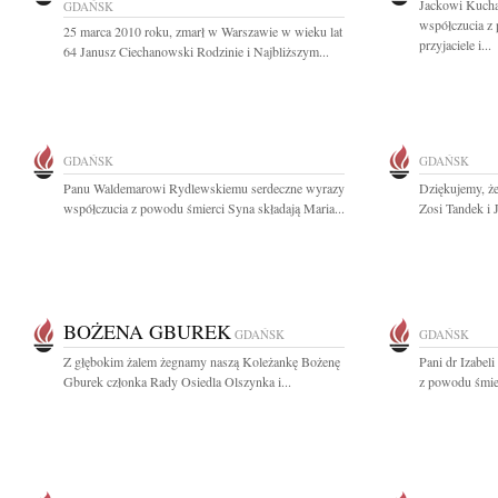
Jackowi Kucha
GDAŃSK
współczucia z
25 marca 2010 roku, zmarł w Warszawie w wieku lat
przyjaciele i...
64 Janusz Ciechanowski Rodzinie i Najbliższym...
GDAŃSK
GDAŃSK
Panu Waldemarowi Rydlewskiemu serdeczne wyrazy
Dziękujemy, że
współczucia z powodu śmierci Syna składają Maria...
Zosi Tandek i 
BOŻENA GBUREK
GDAŃSK
GDAŃSK
Z głębokim żalem żegnamy naszą Koleżankę Bożenę
Pani dr Izabel
Gburek członka Rady Osiedla Olszynka i...
z powodu śmier