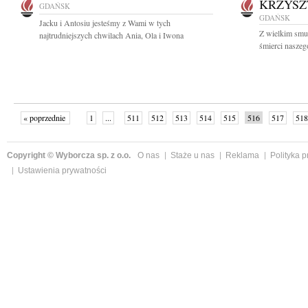
KRZYSZ
GDAŃSK
GDAŃSK
Jacku i Antosiu jesteśmy z Wami w tych
Z wielkim smu
najtrudniejszych chwilach Ania, Ola i Iwona
śmierci naszeg
« poprzednie
1
...
511
512
513
514
515
516
517
518
następne »
Copyright © Wyborcza sp. z o.o.
O nas
Staże u nas
Reklama
Polityka 
Ustawienia prywatności