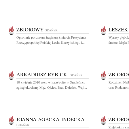
ZBIOROWY
LESZEK
GDAŃSK
Ogromnie poruszona tragiczną śmiercią Prezydenta
Wyrazy głębok
Rzeczypospolitej Polskiej Lecha Kaczyńskiego i...
śmierci Męża P
ARKADIUSZ RYBICKI
ZBIOR
GDAŃSK
10 kwietnia 2010 roku w katastrofie w Smoleńsku
Rodzinie i Naj
zginął ukochany Mąż, Ojciec, Brat, Dziadek, Wuj,...
oraz Rodzinom 
JOANNA AGACKA-INDECKA
ZBIOR
GDAŃSK
Z głębokim sm