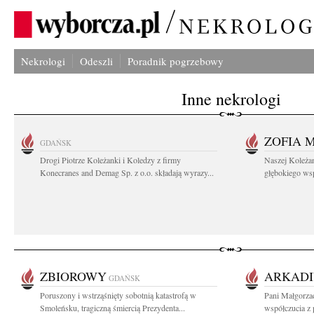
Nekrologi
Odeszli
Poradnik pogrzebowy
Inne nekrologi
ZOFIA 
GDAŃSK
Drogi Piotrze Koleżanki i Koledzy z firmy
Naszej Koleża
Konecranes and Demag Sp. z o.o. składają wyrazy...
głębokiego wspó
ZBIOROWY
ARKADI
GDAŃSK
Poruszony i wstrząśnięty sobotnią katastrofą w
Pani Małgorzac
Smoleńsku, tragiczną śmiercią Prezydenta...
współczucia z 