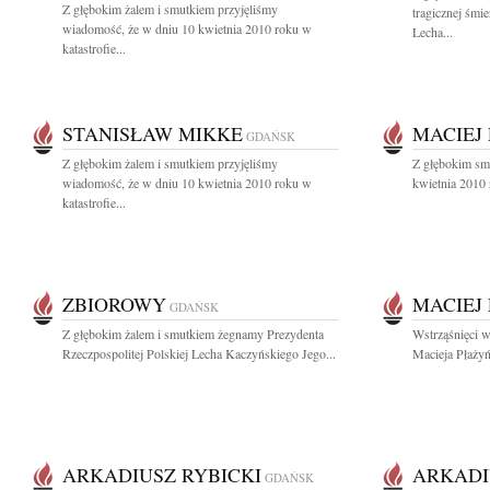
Z głębokim żalem i smutkiem przyjęliśmy
tragicznej śmi
wiadomość, że w dniu 10 kwietnia 2010 roku w
Lecha...
katastrofie...
STANISŁAW MIKKE
MACIEJ
GDAŃSK
Z głębokim żalem i smutkiem przyjęliśmy
Z głębokim sm
wiadomość, że w dniu 10 kwietnia 2010 roku w
kwietnia 2010 
katastrofie...
ZBIOROWY
MACIEJ
GDAŃSK
Z głębokim żalem i smutkiem żegnamy Prezydenta
Wstrząśnięci w
Rzeczpospolitej Polskiej Lecha Kaczyńskiego Jego...
Macieja Płażyń
ARKADIUSZ RYBICKI
ARKADI
GDAŃSK