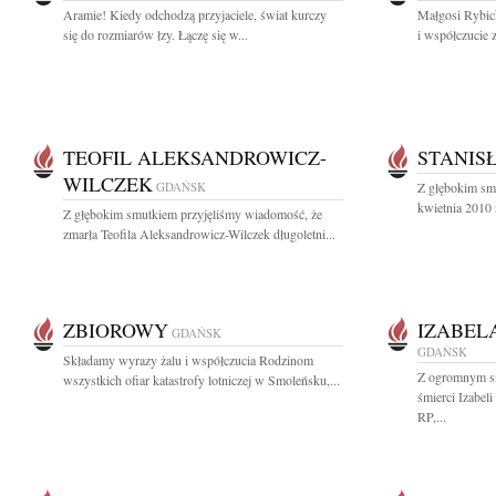
Aramie! Kiedy odchodzą przyjaciele, świat kurczy
Małgosi Rybick
się do rozmiarów łzy. Łączę się w...
i współczucie z
TEOFIL ALEKSANDROWICZ-
STANIS
WILCZEK
GDAŃSK
Z głębokim sm
kwietnia 2010 
Z głębokim smutkiem przyjęliśmy wiadomość, że
zmarła Teofila Aleksandrowicz-Wilczek długoletni...
ZBIOROWY
IZABEL
GDAŃSK
GDAŃSK
Składamy wyrazy żalu i współczucia Rodzinom
Z ogromnym s
wszystkich ofiar katastrofy lotniczej w Smoleńsku,...
śmierci Izabel
RP,...