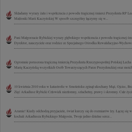
Składamy wyrazy żalu i współczucia z powodu tragicznej śmierci Prezydenta RP Le
Małżonki Marii Kaczyńskiej W sposób szczególny łączymy się w...
Pani Małgorzacie Rybickiej wyrazy głębokiego współczucia z powodu tragicznej śm
Dyrektor, nauczyciele oraz rodzice ze Specjalnego Ośrodka Rewalidacyjno-Wychow
Ogromnie poruszona tragiczną śmiercią Prezydenta Rzeczypospolitej Polskiej Lech
Marię Kaczyńską wszystkich Osób Towarzyszących Parze Prezydenckiej oraz moich
10 kwietnia 2010 roku w katastrofie w Smoleńsku zginął ukochany Mąż, Ojciec, Bra
Zięć Arkadiusz Rybicki Człowiek niezłomny, szlachetny, prawy i skromny. Całe życie
Aramie! Kiedy odchodzą przyjaciele, świat kurczy się do rozmiarów łzy. Łączę się w
kochali Arkadiusza Rybickiego Małgosiu, Twoje jedno dzielne serce...