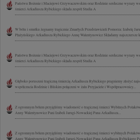
Państwu Bożenie i Maciejowi Grzywaczewskim oraz Rodzinie serdeczne wyrazy wsp
śmierci Arkadiusza Rybickiego składa zespół Studia A
W bólu i smutku żegnamy tragicznie Zmarłych Przedstawicieli Pomorza: Izabelę Ja
Płażyńskiego Arkadiusza Rybickiego Annę Walentynowicz Składamy najszczersze ko
Państwu Bożenie i Maciejowi Grzywaczewskim oraz Rodzinie serdeczne wyrazy wsp
śmierci Arkadiusza Rybickiego składa zespół Studia A
Głęboko poruszeni tragiczną śmiercią Arkadiusza Rybickiego pragniemy złożyć najs
współczucia Rodzinie i Bliskim połączeni w żalu Przyjaciele i Współpracownicy...
Z ogromnym bólem przyjęliśmy wiadomość o tragicznej śmierci Wybitnych Polak
Anny Walentynowicz Pani Izabeli Jarugi-Nowackiej Pana Arkadiusza...
Z ogromnym bólem przyjęliśmy wiadomość o tragicznej śmierci wybitnych Polak
Anny Walentynowicz Pani Izabeli Jarugi-Nowackiej Pana Arkadiusza Rybickiego Pa