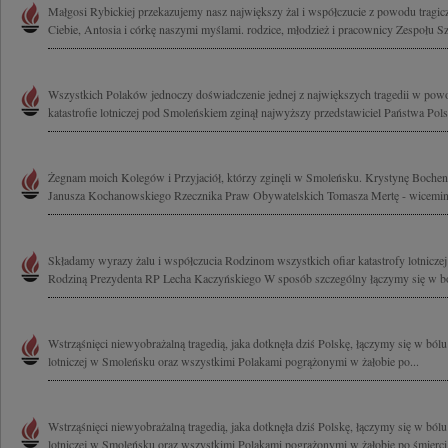
Małgosi Rybickiej przekazujemy nasz największy żal i współczucie z powodu tragi
Ciebie, Antosia i córkę naszymi myślami. rodzice, młodzież i pracownicy Zespołu Sz
Wszystkich Polaków jednoczy doświadczenie jednej z największych tragedii w powoj
katastrofie lotniczej pod Smoleńskiem zginął najwyższy przedstawiciel Państwa Polsk
Żegnam moich Kolegów i Przyjaciół, którzy zginęli w Smoleńsku. Krystynę Bochen
Janusza Kochanowskiego Rzecznika Praw Obywatelskich Tomasza Mertę - wiceminis
Składamy wyrazy żalu i współczucia Rodzinom wszystkich ofiar katastrofy lotniczej
Rodziną Prezydenta RP Lecha Kaczyńskiego W sposób szczególny łączymy się w ból
Wstrząśnięci niewyobrażalną tragedią, jaka dotknęła dziś Polskę, łączymy się w bólu 
lotniczej w Smoleńsku oraz wszystkimi Polakami pogrążonymi w żałobie po...
Wstrząśnięci niewyobrażalną tragedią, jaka dotknęła dziś Polskę, łączymy się w bólu
lotniczej w Smoleńsku oraz wszystkimi Polakami pogrążonymi w żałobie po śmierci.