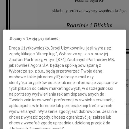
Posła na Sejm RP
składamy serdeczne wyrazy współczucia Jego
Rodzinie i Bliskim
Dbamy o Twoją prywatność
Halina i Wojciech Kaczorowscy
Droga Użytkowniczko, Drogi Użytkowniku, jeśli wyrazisz
zgodę klikając "Akceptuję", Wyborcza sp. z o.o. oraz jej
Inne kondolencje
Zaufani Partnerzy, w tym [
874
] Zaufanych Partnerów IAB,
jak również Agora S.A. będąca spółką powiązaną z
Wyborcza sp. z o.o., będą przetwarzać Twoje dane
osobowe takie jak adresy IP, adresy e-mail czy
Z bólem, z głębokim żalem i wielkim współczuciem dla Rodzin pożegnaliśmy wszyst
identyfikatory plików cookie lub inne informacje zapisane w
Smoleńskiem, a w naszej pamięci i modlitwie trwają Ci przede wszystkim, którzy byl
tych plikach do celów marketingowych, w szczególności
na potrzeby wyświetlania reklam dopasowanych do
Twoich zainteresowań i preferencji w swoich serwisach,
On nie umarł On się tylko obudził z życia Wyrazy szczerego współczucia z powodu 
aplikacjach i w Internecie lub personalizacji treści w nich
Rybickiego Pani Małgorzacie, Magdalenie i Antoniemu Rybickim składa zespół...
wyświetlanych. Wyrażenie zgody jest dobrowolne. Jeśli nie
chcesz wyrazić zgody, chcesz ograniczyć jej zakres lub
chcesz wycofać zgodę uprzednio udzieloną przejdź do
Żegnamy naszego Kolegę, Przyjaciela Posła Arkadiusza Rybickiego który zginął w tra
„Ustawień Zaawansowanych”.