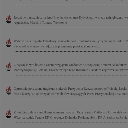
Rodzinie tragicznie zmarłego Przyjaciela Arama Rybickiego wyrazy najgłębszego ws
Agnieszka, Marcin i Tomasz Wołkowie
Wstrząśnięci tragedią katastrofy samolotu pod Smoleńskiem, łączymy się w bólu z 
Szczególne wyrazy współczucia pragniemy przekazać naszym...
Z największym bólem i żalem przyjąłem wiadomość o tragicznej śmierci Arkadiusza
Rzeczypospolitej Polskiej Pragnę złożyć Jego Rodzinie i Bliskim najszczersze wyrazy
Ogromnie poruszona tragiczną śmiercią Prezydenta Rzeczypospolitej Polskiej Lech
Marii Kaczyńskiej wszystkich Osób Towarzyszących Parze Prezydenckiej oraz moich
Z wielkim żalem i smutkiem żegnamy naszych Przyjaciół z Platformy Obywatelski
Wicemarszałek Senatu RP Grzegorza Dolniaka Posła na Sejm RP Arkadiusza Rybick