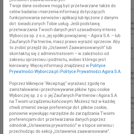
kwietnia 2010 roku pod Smoleńskiem Rodzinie i Bliskim składamy wyrazy...
Twoje dane osobowe mogą być przetwarzane także do
celów badania i mierzenia informacji dotyczących
funkcjonowania serwisów i aplikacji lub łączone z danymi
10 kwietnia 2010 roku zginął tragicznie pod Smoleńskiem Arkadiusz Rybicki, Aram
dot. świadczonych Tobie usług. Jeśli podstawą
Rzeczypospolitej. Pożegnanie Arama rozpocznie się w niedzielę, 25 kwietnia o godzi
przetwarzania Twoich danych jest uzasadniony interes
Wyborcza sp. z o.o., jej spółki powiązanej – Agora S.A. – lub
Zaufanych Partnerów, masz prawo wyrazić sprzeciw. Aby
to zrobić przejdź do „Ustawień Zaawansowanych” lub
10 kwietnia 2010 roku zginął tragicznie pod Smoleńskiem Arkadiusz Rybicki Aram 
Pożegnanie Arama rozpocznie się w niedzielę, 25 kwietnia o godzinie 15.00 pod...
skontaktuj się z administratorem – w zależności od
zakresu sprzeciwu i podmiotu, wobec którego jest
kierowany. Więcej informacji znajdziesz w
Polityce
Prywatności Wyborcza.pl
i
Polityce Prywatności Agora S.A.
Z głębokim żalem i smutkiem żegnamy naszego Przyjaciela Arama Rybickiego Małg
wyrazy współczucia w tych trudnych chwilach składają rodziny Borkusiewiczów, Ja
Poprzez kliknięcie "Akceptuję" wyrażasz zgodę na
zainstalowanie i przechowywanie plików typu cookie
Wyborczej sp. z o. o. jej Zaufanych Partnerów i Agora S.A.
Z głębokim żalem i smutkiem żegnamy tragicznie zmarłych w katastrofie lotniczej p
na Twoim urządzeniu końcowym. Możesz też w każdej
w drodze na obchody 70-lecia zbrodni w Katyniu Izabelę Jarugę - Nowacką Andrzeja
chwili zmienić swoje preferencje dot. plików cookie,
ponownie wywołując narzędzie do zarządzania Twoimi
preferencjami dot. przetwarzania danych poprzez
Wyrażamy najgłębsze współczucie Pani Małgorzacie Rybickiej i Jej Najbliższym z p
odnośnik „Ustawienia prywatności” w stopce serwisu i
Arkadiusza Rybickiego Łączymy się w żalu Pierwszy Klub w Gdańsku Soroptimist.
przechodząc do sekcji „Ustawienia zaawansowane”.