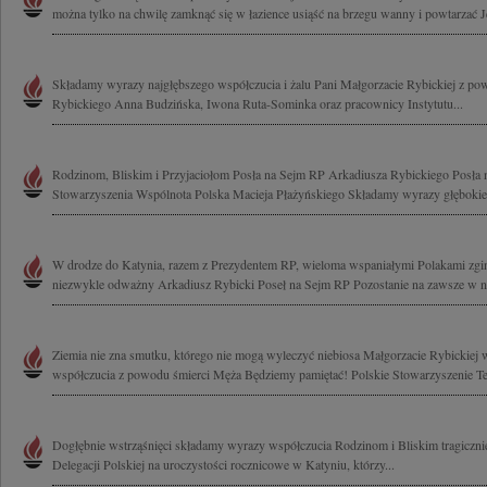
można tylko na chwilę zamknąć się w łazience usiąść na brzegu wanny i powtarzać Je
Składamy wyrazy najgłębszego współczucia i żalu Pani Małgorzacie Rybickiej z p
Rybickiego Anna Budzińska, Iwona Ruta-Sominka oraz pracownicy Instytutu...
Rodzinom, Bliskim i Przyjaciołom Posła na Sejm RP Arkadiusza Rybickiego Posła 
Stowarzyszenia Wspólnota Polska Macieja Płażyńskiego Składamy wyrazy głębokiego
W drodze do Katynia, razem z Prezydentem RP, wieloma wspaniałymi Polakami zginą
niezwykle odważny Arkadiusz Rybicki Poseł na Sejm RP Pozostanie na zawsze w na
Ziemia nie zna smutku, którego nie mogą wyleczyć niebiosa Małgorzacie Rybickiej w
współczucia z powodu śmierci Męża Będziemy pamiętać! Polskie Stowarzyszenie Ter
Dogłębnie wstrząśnięci składamy wyrazy współczucia Rodzinom i Bliskim tragicznie
Delegacji Polskiej na uroczystości rocznicowe w Katyniu, którzy...