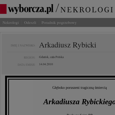
Nekrologi
Odeszli
Poradnik pogrzebowy
Arkadiusz Rybicki
IMIĘ I NAZWISKO:
Gdańsk, cała Polska
REGION:
14.04.2010
DATA EMISJI:
Głęboko poruszeni tragiczną śmiercią
Arkadiusza Rybickieg