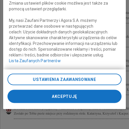
Zmiana ustawień plików cookie możliwa jest także za
pomocą ustawień przeglądarki.
Z ogromnym bólem żegnamy Arkadiusza Rybickiego Przewodniczącego Parlamenta
Aramie, trudno nam sobie wyobrazić pracę bez Ciebie, ale będziemy się starać kont
My, nasi Zaufani Partnerzy i Agora S.A. możemy
przetwarzać dane osobowe w następujących
celach:
Użycie dokładnych danych geolokalizacyjnych.
Składamy wyrazy najgłębszego żalu z powodu tragicznej śmierci Arkadiusza Rybick
Aktywne skanowanie charakterystyki urządzenia do celów
synami oraz Lidia
identyfikacji. Przechowywanie informacji na urządzeniu lub
dostęp do nich. Spersonalizowane reklamy i treści, pomiar
reklam i treści, badnie odbiorców i ulepszanie usług.
Z głębokim bólem przyjęliśmy wiadomość o tragicznej śmierci Arkadiusza Rybickie
Lista Zaufanych Partnerów
Przewodniczącego Parlamentarnej Grupy ds. Autyzmu, orędownika osób z autyzmem 
USTAWIENIA ZAAWANSOWANE
Z głębokim smutkiem żegnamy Arkadiusza Rybickiego Przewodniczącego Parlamen
Parlamencie RP, wybitnego, zasłużonego dla środowiska rodzin osób z autyzmem. Ł
AKCEPTUJĘ
Z bólem i smutkiem przyjęliśmy wiadomość o tragicznej śmierci Arkadiusza Rybick
Zostało po Tobie puste miejsce przy rodzinnym stole. Katarzyna, Krzysztof i Kacper.