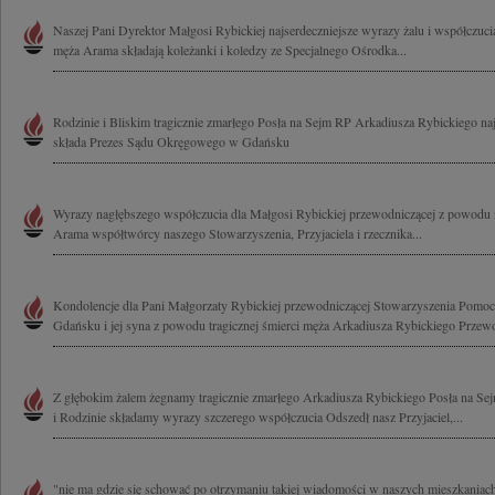
Naszej Pani Dyrektor Małgosi Rybickiej najserdeczniejsze wyrazy żalu i współczuci
męża Arama składają koleżanki i koledzy ze Specjalnego Ośrodka...
Rodzinie i Bliskim tragicznie zmarłego Posła na Sejm RP Arkadiusza Rybickiego na
składa Prezes Sądu Okręgowego w Gdańsku
Wyrazy nagłębszego współczucia dla Małgosi Rybickiej przewodniczącej z powodu na
Arama współtwórcy naszego Stowarzyszenia, Przyjaciela i rzecznika...
Kondolencje dla Pani Małgorzaty Rybickiej przewodniczącej Stowarzyszenia Pom
Gdańsku i jej syna z powodu tragicznej śmierci męża Arkadiusza Rybickiego Przewo
Z głębokim żalem żegnamy tragicznie zmarłego Arkadiusza Rybickiego Posła na Sej
i Rodzinie składamy wyrazy szczerego współczucia Odszedł nasz Przyjaciel,...
"nie ma gdzie się schować po otrzymaniu takiej wiadomości w naszych mieszkaniac