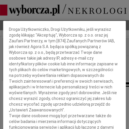
Dbamy o Twoją prywatność
Nekrologi
Odeszli
Poradnik pogrzebowy
Droga Użytkowniczko, Drogi Użytkowniku, jeśli wyrazisz
zgodę klikając "Akceptuję", Wyborcza sp. z o.o. oraz jej
Zaufani Partnerzy, w tym [
874
] Zaufanych Partnerów IAB,
jak również Agora S.A. będąca spółką powiązaną z
IMIĘ I NAZWISKO:
Wyborcza sp. z o.o., będą przetwarzać Twoje dane
osobowe takie jak adresy IP, adresy e-mail czy
Gdańsk
REGION:
identyfikatory plików cookie lub inne informacje zapisane w
16.04.2010
tych plikach do celów marketingowych, w szczególności
DATA EMISJI:
na potrzeby wyświetlania reklam dopasowanych do
Twoich zainteresowań i preferencji w swoich serwisach,
aplikacjach i w Internecie lub personalizacji treści w nich
wyświetlanych. Wyrażenie zgody jest dobrowolne. Jeśli nie
Naszej Drogiej Przyjaciółce i Koleżance
chcesz wyrazić zgody, chcesz ograniczyć jej zakres lub
chcesz wycofać zgodę uprzednio udzieloną przejdź do
„Ustawień Zaawansowanych”.
Dr Kasi Grabskiej-Badzio
Twoje dane osobowe mogą być przetwarzane także do
celów badania i mierzenia informacji dotyczących
funkcjonowania serwisów i aplikacji lub łączone z danymi