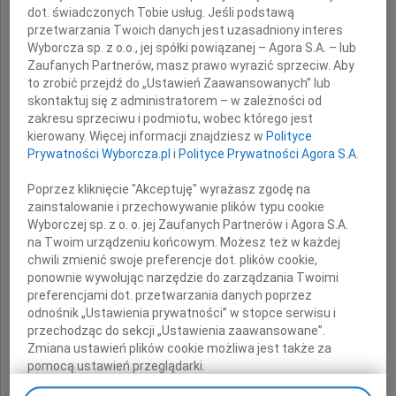
serdeczne wyrazy współczucia
dot. świadczonych Tobie usług. Jeśli podstawą
przetwarzania Twoich danych jest uzasadniony interes
z powodu śmierci
Wyborcza sp. z o.o., jej spółki powiązanej – Agora S.A. – lub
Zaufanych Partnerów, masz prawo wyrazić sprzeciw. Aby
Mamy
to zrobić przejdź do „Ustawień Zaawansowanych” lub
skontaktuj się z administratorem – w zależności od
zakresu sprzeciwu i podmiotu, wobec którego jest
składają
kierowany. Więcej informacji znajdziesz w
Polityce
Prywatności Wyborcza.pl
i
Polityce Prywatności Agora S.A.
koleżanki i koledzy
Poprzez kliknięcie "Akceptuję" wyrażasz zgodę na
zainstalowanie i przechowywanie plików typu cookie
z Kliniki Onkologii i Radioterapii
Wyborczej sp. z o. o. jej Zaufanych Partnerów i Agora S.A.
Gdańskiego Uniwersytetu Medycznego
na Twoim urządzeniu końcowym. Możesz też w każdej
chwili zmienić swoje preferencje dot. plików cookie,
ponownie wywołując narzędzie do zarządzania Twoimi
preferencjami dot. przetwarzania danych poprzez
odnośnik „Ustawienia prywatności” w stopce serwisu i
przechodząc do sekcji „Ustawienia zaawansowane”.
Zmiana ustawień plików cookie możliwa jest także za
pomocą ustawień przeglądarki.