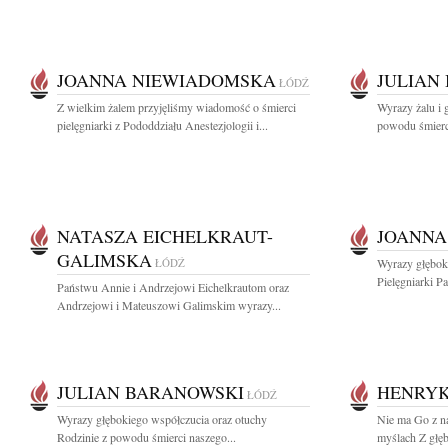
JOANNA NIEWIADOMSKA
JULIAN
ŁÓDŹ
Z wielkim żalem przyjęliśmy wiadomość o śmierci
Wyrazy żalu i 
pielęgniarki z Pododdziału Anestezjologii i...
powodu śmierci
NATASZA EICHELKRAUT-
JOANNA
GALIMSKA
ŁÓDŹ
Wyrazy głęboki
Pielęgniarki P
Państwu Annie i Andrzejowi Eichelkrautom oraz
Andrzejowi i Mateuszowi Galimskim wyrazy...
JULIAN BARANOWSKI
HENRYK
ŁÓDŹ
Wyrazy głębokiego współczucia oraz otuchy
Nie ma Go z n
Rodzinie z powodu śmierci naszego...
myślach Z głę