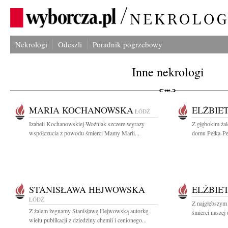
Nekrologi
Odeszli
Poradnik pogrzebowy
Inne nekrologi
MARIA KOCHANOWSKA
ELŻBIE
ŁÓDŹ
Izabeli Kochanowskiej-Woźniak szczere wyrazy
Z głębokim ża
współczucia z powodu śmierci Mamy Marii...
domu Pełka-Pel
STANISŁAWA HEJWOWSKA
ELŻBIE
ŁÓDŹ
Z najgłębszym
Z żalem żegnamy Stanisławę Hejwowską autorkę
śmierci naszej d
wielu publikacji z dziedziny chemii i cenionego...