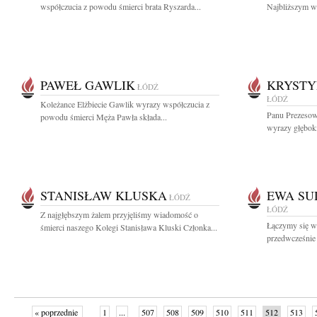
współczucia z powodu śmierci brata Ryszarda...
Najbliższym wy
PAWEŁ GAWLIK
KRYSTY
ŁÓDŹ
ŁÓDŹ
Koleżance Elżbiecie Gawlik wyrazy współczucia z
Panu Prezesow
powodu śmierci Męża Pawła składa...
wyrazy głęboki
STANISŁAW KLUSKA
EWA SU
ŁÓDŹ
ŁÓDŹ
Z najgłębszym żalem przyjęliśmy wiadomość o
Łączymy się w
śmierci naszego Kolegi Stanisława Kluski Członka...
przedwcześnie 
« poprzednie
1
...
507
508
509
510
511
512
513