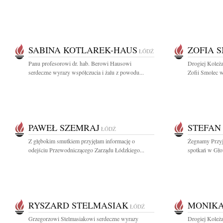
SABINA KOTLAREK-HAUS
ZOFIA 
ŁÓDŹ
Panu profesorowi dr. hab. Berowi Hausowi
Drogiej Koleż
serdeczne wyrazy współczucia i żalu z powodu...
Zofii Smolec w
PAWEŁ SZEMRAJ
STEFAN
ŁÓDŹ
Z głębokim smutkiem przyjęłam informację o
Żegnamy Przyj
odejściu Przewodniczącego Zarządu Łódzkiego...
spotkań w Głow
RYSZARD STELMASIAK
MONIKA
ŁÓDŹ
Grzegorzowi Stelmasiakowi serdeczne wyrazy
Drogiej Koleża