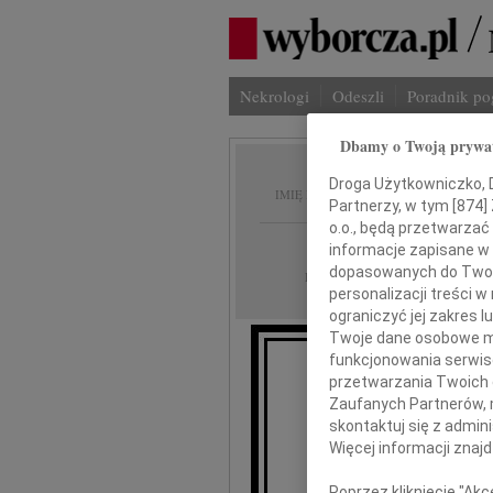
Nekrologi
Odeszli
Poradnik p
Dbamy o Twoją prywa
Kazimi
Droga Użytkowniczko, Dr
IMIĘ I NAZWISKO:
Partnerzy, w tym [
874
]
o.o., będą przetwarzać 
Łódź, Rzeszów
REGION:
informacje zapisane w
dopasowanych do Twoich
08.01.2010
DATA EMISJI:
personalizacji treści 
ograniczyć jej zakres
Twoje dane osobowe mo
funkcjonowania serwisó
Z wielkim ża
przetwarzania Twoich da
Zaufanych Partnerów, 
skontaktuj się z admin
Więcej informacji znaj
Poprzez kliknięcie "Ak