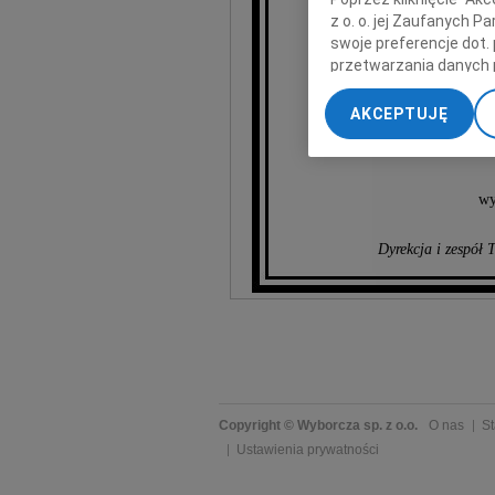
Kazimi
z o. o. jej Zaufanych 
swoje preferencje dot.
przetwarzania danych 
wieloletniego
„Ustawienia zaawansow
AKCEPTUJĘ
My, nasi Zaufani Part
dokładnych danych geol
Przechowywanie informa
treści, badnie odbiorcó
wy
Dyrekcja i zespół
Copyright © Wyborcza sp. z o.o.
O nas
St
Ustawienia prywatności