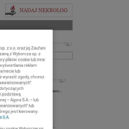
 nekrologów i wspomnień
. z o.o. oraz jej Zaufani
zwisko lub numer ogłoszenia:
ązaną z Wyborcza sp. z
ry plików cookie lub inne
wyświetlania reklam
+ szukanie zaawansowane
ernecie lub
sz wyrazić zgody, chcesz
KROLOGI
 Zaawansowanych”.
sz Gapiński
03.08.2026
Łódź
 dotyczących
ym żalem przyjęliśmy wiadomość o śmierci...
li podstawą
7.2026
Łódź
nej – Agora S.A. – lub
y głębokiego współczucia dla...
aawansowanych” lub
7.2026
Łódź
rego jest kierowany.
y współczucia Pani Janinie...
a S.A.
7.2026
Łódź
Joannie Nowińskiej wyrazy głębokiego...
ypu cookie Wyborczej sp.