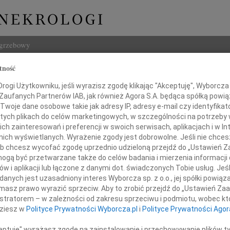
ogrzebowy
tność
Szukaj
erz Motylewskiego
ogi Użytkowniku, jeśli wyrazisz zgodę klikając "Akceptuję", Wyborcza sp
Imię i na
 Zaufanych Partnerów IAB, jak również Agora S.A. będąca spółką powi
Twoje dane osobowe takie jak adresy IP, adresy e-mail czy identyfikato
 tych plikach do celów marketingowych, w szczególności na potrzeby 
 zainteresowań i preferencji w swoich serwisach, aplikacjach i w Int
w nich wyświetlanych. Wyrażenie zgody jest dobrowolne. Jeśli nie chce
INNE NE
 lub chcesz wycofać zgodę uprzednio udzieloną przejdź do „Ustawień
Tadeu
gą być przetwarzane także do celów badania i mierzenia informacji
Z duż
w i aplikacji lub łączone z danymi dot. świadczonych Tobie usług. Jeś
lem przyjęliśmy wiadomość o śmierci
31.0
nych jest uzasadniony interes Wyborcza sp. z o.o., jej spółki powiąza
naszego drogiego Kolegi
Wyraz
masz prawo wyrazić sprzeciw. Aby to zrobić przejdź do „Ustawień Z
29.0
istratorem – w zależności od zakresu sprzeciwu i podmiotu, wobec któ
Wyraz
dziesz w
Polityce Prywatności Wyborcza.pl
i
Polityce Prywatności Agor
27.0
Pani 
ceptuję" wyrażasz zgodę na zainstalowanie i przechowywanie plików t