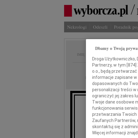
Nekrologi
Odeszli
Poradnik p
Dbamy o Twoją prywa
Bogdan
IMIĘ I NAZWISKO:
Droga Użytkowniczko, Dr
Partnerzy, w tym [
874
]
Łódź
REGION:
o.o., będą przetwarzać 
15.01.2010
informacje zapisane w
DATA EMISJI:
dopasowanych do Twoich
personalizacji treści 
ograniczyć jej zakres
Twoje dane osobowe mo
funkcjonowania serwisó
przetwarzania Twoich da
Zaufanych Partnerów, 
skontaktuj się z admin
Więcej informacji znaj