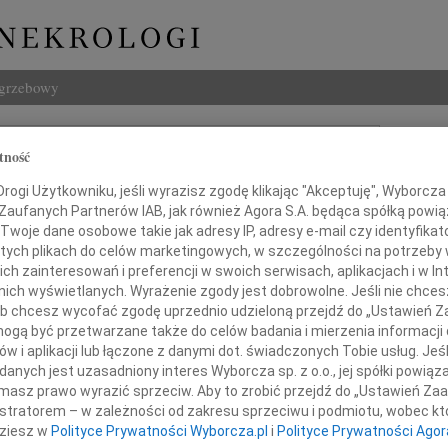
ogrzebowy
Szukaj
tność
 Kruszyna-Kotulski
Imię i na
ogi Użytkowniku, jeśli wyrazisz zgodę klikając "Akceptuję", Wyborcza sp
 Zaufanych Partnerów IAB, jak również Agora S.A. będąca spółką powi
Twoje dane osobowe takie jak adresy IP, adresy e-mail czy identyfikato
 tych plikach do celów marketingowych, w szczególności na potrzeby 
INNE NE
 zainteresowań i preferencji w swoich serwisach, aplikacjach i w Int
w nich wyświetlanych. Wyrażenie zgody jest dobrowolne. Jeśli nie chce
Tadeu
 lub chcesz wycofać zgodę uprzednio udzieloną przejdź do „Ustawień
Z duż
gą być przetwarzane także do celów badania i mierzenia informacji
31.0
w i aplikacji lub łączone z danymi dot. świadczonych Tobie usług. Jeś
Wyraz
Odszedł
nych jest uzasadniony interes Wyborcza sp. z o.o., jej spółki powiąza
29.0
masz prawo wyrazić sprzeciw. Aby to zrobić przejdź do „Ustawień Z
Wyraz
istratorem – w zależności od zakresu sprzeciwu i podmiotu, wobec któ
27.0
dziesz w
Polityce Prywatności Wyborcza.pl
i
Polityce Prywatności Agor
Bogdan
Pani 