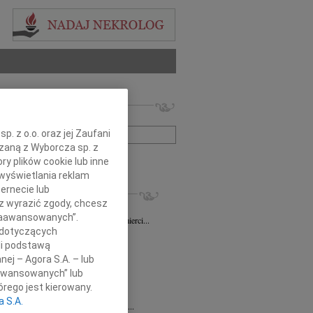
 nekrologów i wspomnień
zwisko lub numer ogłoszenia:
. z o.o. oraz jej Zaufani
ązaną z Wyborcza sp. z
+ szukanie zaawansowane
ry plików cookie lub inne
wyświetlania reklam
KROLOGI
ernecie lub
sz wyrazić zgody, chcesz
sz Gapiński
03.08.2026
Łódź
 Zaawansowanych”.
ym żalem przyjęliśmy wiadomość o śmierci...
 dotyczących
7.2026
Łódź
li podstawą
y głębokiego współczucia dla...
nej – Agora S.A. – lub
7.2026
Łódź
aawansowanych” lub
y współczucia Pani Janinie...
rego jest kierowany.
7.2026
Łódź
a S.A.
Joannie Nowińskiej wyrazy głębokiego...