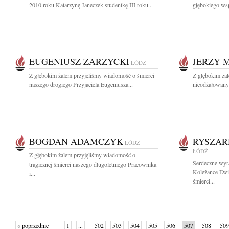
2010 roku Katarzynę Janeczek studentkę III roku...
głębokiego wsp
EUGENIUSZ ZARZYCKI
JERZY 
ŁÓDŹ
Z głębokim żalem przyjęliśmy wiadomość o śmierci
Z głębokim ża
naszego drogiego Przyjaciela Eugeniusza...
nieodżałowany 
BOGDAN ADAMCZYK
RYSZAR
ŁÓDŹ
ŁÓDŹ
Z głębokim żalem przyjęliśmy wiadomość o
Serdeczne wyra
tragicznej śmierci naszego długoletniego Pracownika
Koleżance Ew
i...
śmierci...
« poprzednie
1
...
502
503
504
505
506
507
508
509