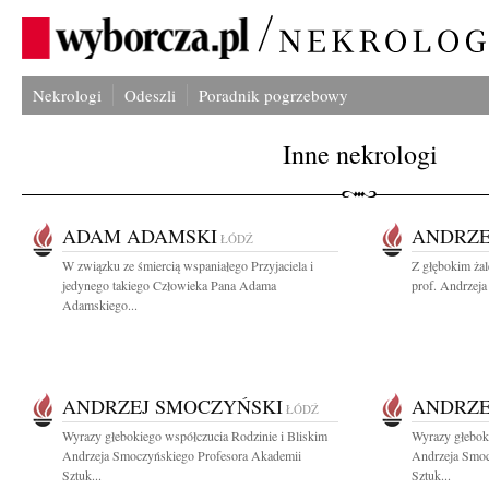
Nekrologi
Odeszli
Poradnik pogrzebowy
Inne nekrologi
ADAM ADAMSKI
ANDRZE
ŁÓDŹ
W związku ze śmiercią wspaniałego Przyjaciela i
Z głębokim ża
jedynego takiego Człowieka Pana Adama
prof. Andrzeja
Adamskiego...
ANDRZEJ SMOCZYŃSKI
ANDRZE
ŁÓDŹ
Wyrazy głebokiego współczucia Rodzinie i Bliskim
Wyrazy głeboki
Andrzeja Smoczyńskiego Profesora Akademii
Andrzeja Smoc
Sztuk...
Sztuk...