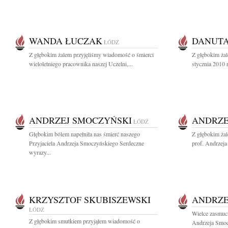
WANDA ŁUCZAK
DANUTA
ŁÓDŹ
Z głębokim żalem przyjęliśmy wiadomość o śmierci
Z głębokim ża
wieloletniego pracownika naszej Uczelni,...
stycznia 2010 r
ANDRZEJ SMOCZYŃSKI
ANDRZE
ŁÓDŹ
Głębokim bólem napełniła nas śmierć naszego
Z głębokim ża
Przyjaciela Andrzeja Smoczyńskiego Serdeczne
prof. Andrzeja
wyrazy...
KRZYSZTOF SKUBISZEWSKI
ANDRZE
ŁÓDŹ
Wielce zasmuci
Z głębokim smutkiem przyjąłem wiadomość o
Andrzeja Smoc