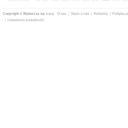
następne »
Copyright © Wyborcza sp. z o.o.
O nas
Staże u nas
Reklama
Polityka 
Ustawienia prywatności