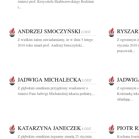
śmierci prof. Krzysztofa Skubiszewskiego Rodzinie
i...
ANDRZEJ SMOCZYŃSKI
RYSZAR
ŁÓDŹ
Z wielkim żalem zawiadamiamy, że w dniu 5 lutego
Z ogromnym ża
2010 roku zmarł prof. Andrzej Smoczyński...
stycznia 2010
pracownik...
JADWIGA MICHALECKA
JADWIG
ŁÓDŹ
Z głębokim smutkiem przyjęliśmy wiadomość o
Z ogromnym sm
śmierci Pani Jadwigi Michaleckiej lekarza pediatry,...
Koleżankę leka
składając...
KATARZYNA JANECZEK
PIOTR 
ŁÓDŹ
Z głębokim smutkiem żegnamy zmarłą 25 stycznia
Kochana Joasiu