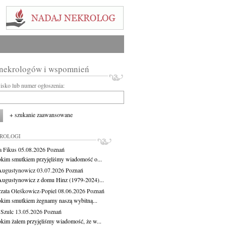
 nekrologów i wspomnień
wisko lub numer ogłoszenia:
+ szukanie zaawansowane
KROLOGI
a Fikus
05.08.2026
Poznań
okim smutkiem przyjęliśmy wiadomość o...
Augustynowicz
03.07.2026
Poznań
Augustynowicz z domu Hinz (1979-2024)...
zata Oleśkowicz-Popiel
08.06.2026
Poznań
okim smutkiem żegnamy naszą wybitną...
 Szulc
13.05.2026
Poznań
okim żalem przyjęliśmy wiadomość, że w...