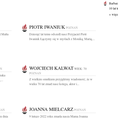
Barbar
10 lat 
+ więc
PIOTR IWANIUK
POZNAŃ
ł Malta
Dziesięć lat temu odszedł nasz Przyjaciel Piotr
Iwaniuk Łączymy się w myślach z Moniką, Marią,...
WOJCIECH KALWAT
AŃ
WIEK: 70
POZNAŃ
zaka
Z wielkim smutkiem przyjęliśmy wiadomość, że w
...
wieku 70 lat zmarł nasz kolega, aktor i...
JOANNA MIELCARZ
NAŃ
POZNAŃ
u dnia
9 lutego 2022 roku zmarła nasza Mama Joanna