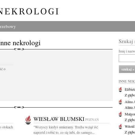
grzebowy
Inne nekrologi
Szukaj
Imię i naz
ść o
INNE NE
Elżbiet
Z głęb
Alina 
Alina 
Małgor
WIESŁAW BLUMSKI
POZNAŃ
Z głęb
Witold
o stokach
"Wszyscy kiedyś umieramy. Trzeba wciąż iść
Z głęb
naprzód i robić to, co się lubi, do samego...