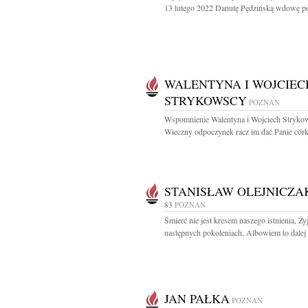
13 lutego 2022 Danutę Pędzińską wdowę po
WALENTYNA I WOJCIEC
STRYKOWSCY
POZNAŃ
Wspomnienie Walentyna i Wojciech Stryko
Wieczny odpoczynek racz im dać Panie córka
STANISŁAW OLEJNICZA
83
POZNAŃ
Śmierć nie jest kresem naszego istnienia, Ż
następnych pokoleniach, Albowiem to dalej 
JAN PAŁKA
POZNAŃ