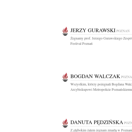
JERZY GURAWSKI
POZNAŃ
Żegnamy prof. Jerzego Gurawskiego Zespó
Festival Poznań
BOGDAN WALCZAK
POZN
Wszystkim, którzy pożegnali Bogdana Walc
Arcybiskupowi Metropolicie Poznańskiemu,
DANUTA PĘDZIŃSKA
POZ
Z głębokim żalem żegnam zmarłą w Poznani