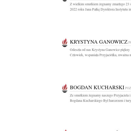
Z wielkim smutkiem żegnamy zmarłego 23 s
2022 roku Jana Pałkę Dyrektora Instytutu im
KRYSTYNA GANOWICZ
P
Odeszła od nas Krystyna Ganowicz piękny
Człowiek, wspaniała Przyjaciółka, uważna n
BOGDAN KUCHARSKI
PO
Ze smutkiem żegnamy naszego Przyjaciela i
Bogdana Kucharskiego Był harcerzem i turys