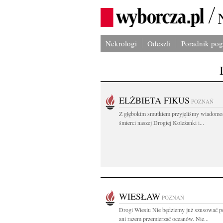
Nekrologi
Odeszli
Poradnik po
ELŻBIETA FIKUS
POZNAŃ
Z głębokim smutkiem przyjęliśmy wiadomo
śmierci naszej Drogiej Koleżanki i...
WIESŁAW
POZNAŃ
Drogi Wiesiu Nie będziemy już szusować p
ani razem przemierzać oceanów. Nie...