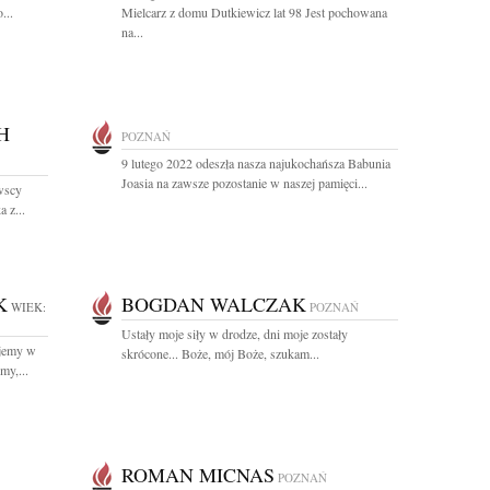
...
Mielcarz z domu Dutkiewicz lat 98 Jest pochowana
na...
H
POZNAŃ
9 lutego 2022 odeszła nasza najukochańsza Babunia
Joasia na zawsze pozostanie w naszej pamięci...
wscy
 z...
K
BOGDAN WALCZAK
WIEK:
POZNAŃ
Ustały moje siły w drodze, dni moje zostały
yjemy w
skrócone... Boże, mój Boże, szukam...
my,...
ROMAN MICNAS
POZNAŃ