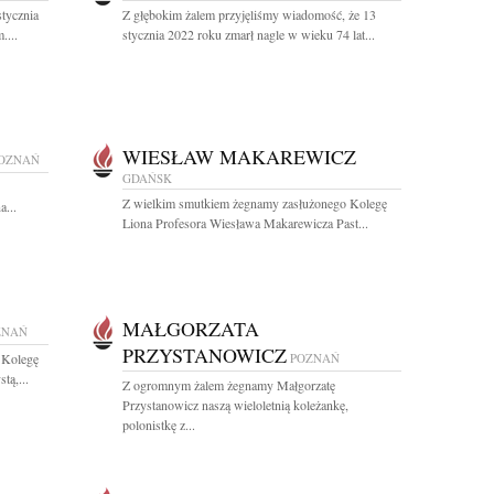
tycznia
Z głębokim żalem przyjęliśmy wiadomość, że 13
....
stycznia 2022 roku zmarł nagle w wieku 74 lat...
WIESŁAW MAKAREWICZ
OZNAŃ
GDAŃSK
Z wielkim smutkiem żegnamy zasłużonego Kolegę
a...
Liona Profesora Wiesława Makarewicza Past...
MAŁGORZATA
ZNAŃ
PRZYSTANOWICZ
 Kolegę
POZNAŃ
tą,...
Z ogromnym żalem żegnamy Małgorzatę
Przystanowicz naszą wieloletnią koleżankę,
polonistkę z...