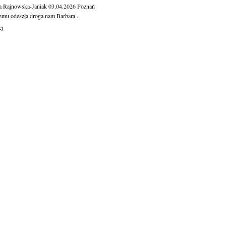
a Rajnowska-Janiak
03.04.2026
Poznań
temu odeszła droga nam Barbara...
ej