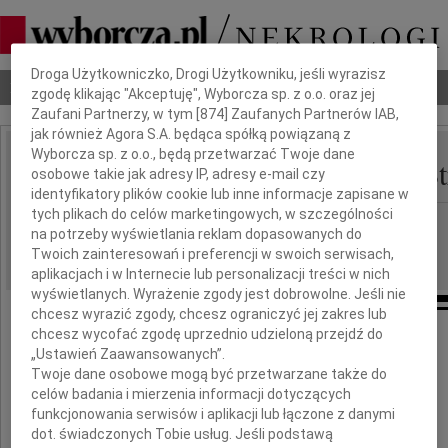
Dbamy o Twoją prywatność
Droga Użytkowniczko, Drogi Użytkowniku, jeśli wyrazisz
Nekrologi
Odeszli
Poradnik pogrzebowy
zgodę klikając "Akceptuję", Wyborcza sp. z o.o. oraz jej
Zaufani Partnerzy, w tym [
874
] Zaufanych Partnerów IAB,
jak również Agora S.A. będąca spółką powiązaną z
Wyborcza sp. z o.o., będą przetwarzać Twoje dane
Walentyna I Wojciech S
osobowe takie jak adresy IP, adresy e-mail czy
IMIĘ I NAZWISKO:
identyfikatory plików cookie lub inne informacje zapisane w
tych plikach do celów marketingowych, w szczególności
Poznań
REGION:
na potrzeby wyświetlania reklam dopasowanych do
14.02.2022
DATA EMISJI:
Twoich zainteresowań i preferencji w swoich serwisach,
aplikacjach i w Internecie lub personalizacji treści w nich
wyświetlanych. Wyrażenie zgody jest dobrowolne. Jeśli nie
chcesz wyrazić zgody, chcesz ograniczyć jej zakres lub
chcesz wycofać zgodę uprzednio udzieloną przejdź do
„Ustawień Zaawansowanych”.
Wspomnienie
Twoje dane osobowe mogą być przetwarzane także do
celów badania i mierzenia informacji dotyczących
funkcjonowania serwisów i aplikacji lub łączone z danymi
dot. świadczonych Tobie usług. Jeśli podstawą