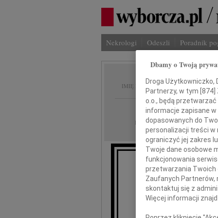
Nekrologi
Odeszli
Poradnik p
Dbamy o Twoją prywa
Wojcie
Droga Użytkowniczko, Dr
IMIĘ I NAZWISKO:
Partnerzy, w tym [
874
]
o.o., będą przetwarzać 
Poznań
REGION:
informacje zapisane w
dopasowanych do Twoich
17.02.2022
DATA EMISJI:
personalizacji treści 
ograniczyć jej zakres
Twoje dane osobowe mo
funkcjonowania serwisó
przetwarzania Twoich da
Z wielkim
Zaufanych Partnerów, 
że w wieku 70 l
skontaktuj się z admin
Więcej informacji znaj
Wo
Poprzez kliknięcie "Ak