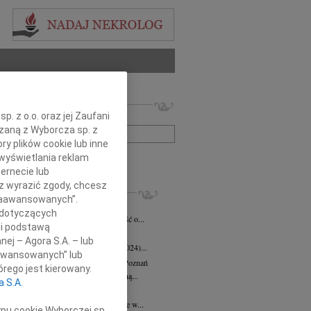
 nekrologów i wspomnień
. z o.o. oraz jej Zaufani
zwisko lub numer ogłoszenia:
ązaną z Wyborcza sp. z
ry plików cookie lub inne
wyświetlania reklam
+ szukanie zaawansowane
ernecie lub
sz wyrazić zgody, chcesz
KROLOGI
 Zaawansowanych”.
eta Fikus
05.08.2026
Poznań
 dotyczących
bokim smutkiem przyjęliśmy wiadomość o...
li podstawą
 Augustynowicz
03.07.2026
Poznań
nej – Agora S.A. – lub
 Augustynowicz z domu Hinz (1979-2024)...
aawansowanych” lub
rzata Oleśkowicz-Popiel
08.06.2026
Poznań
rego jest kierowany.
bokim smutkiem żegnamy naszą wybitną...
a S.A.
d Szulc
13.05.2026
Poznań
bokim żalem przyjęliśmy wiadomość, że w...
ypu cookie Wyborczej sp.