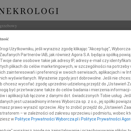
ogrzebowy
tność
Szukaj
ch Kalwat
ogi Użytkowniku, jeśli wyrazisz zgodę klikając "Akceptuję", Wyborcza sp
Imię i na
 Zaufanych Partnerów IAB, jak również Agora S.A. będąca spółką powi
Twoje dane osobowe takie jak adresy IP, adresy e-mail czy identyfikato
 tych plikach do celów marketingowych, w szczególności na potrzeby 
 zainteresowań i preferencji w swoich serwisach, aplikacjach i w Int
w nich wyświetlanych. Wyrażenie zgody jest dobrowolne. Jeśli nie chce
INNE NE
 lub chcesz wycofać zgodę uprzednio udzieloną przejdź do „Ustawień
Elżbi
gą być przetwarzane także do celów badania i mierzenia informacji
Z głę
w i aplikacji lub łączone z danymi dot. świadczonych Tobie usług. Jeś
Alina
nych jest uzasadniony interes Wyborcza sp. z o.o., jej spółki powiąza
 smutkiem przyjęliśmy wiadomość,
Alina
masz prawo wyrazić sprzeciw. Aby to zrobić przejdź do „Ustawień Z
Małgo
at zmarł nasz kolega, aktor i nauczyciel
istratorem – w zależności od zakresu sprzeciwu i podmiotu, wobec któ
Z głę
dziesz w
Polityce Prywatności Wyborcza.pl
i
Polityce Prywatności Agor
Witol
jciech Kalwat
Z głę
ceptuję" wyrażasz zgodę na zainstalowanie i przechowywanie plików t