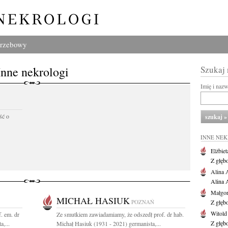
grzebowy
Inne nekrologi
Szukaj
Imię i naz
ść o
INNE NE
Elżbiet
Z głęb
Alina 
Alina 
Małgor
MICHAŁ HASIUK
POZNAŃ
Z głęb
Witold
. em. dr
Ze smutkiem zawiadamiamy, że odszedł prof. dr hab.
Z głęb
,...
Michał Hasiuk (1931 - 2021) germanista,...