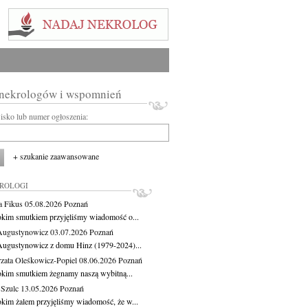
 nekrologów i wspomnień
wisko lub numer ogłoszenia:
+ szukanie zaawansowane
KROLOGI
a Fikus
05.08.2026
Poznań
okim smutkiem przyjęliśmy wiadomość o...
Augustynowicz
03.07.2026
Poznań
Augustynowicz z domu Hinz (1979-2024)...
zata Oleśkowicz-Popiel
08.06.2026
Poznań
okim smutkiem żegnamy naszą wybitną...
 Szulc
13.05.2026
Poznań
okim żalem przyjęliśmy wiadomość, że w...