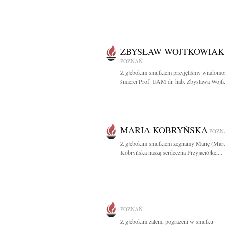
ZBYSŁAW WOJTKOWIAK
POZNAŃ
Z głębokim smutkiem przyjęliśmy wiadomo
śmierci Prof. UAM dr. hab. Zbysława Wojtk
MARIA KOBRYŃSKA
POZN
Z głębokim smutkiem żegnamy Marię (Mar
Kobryńską naszą serdeczną Przyjaciółkę,...
POZNAŃ
Z głębokim żalem, pogrążeni w smutku