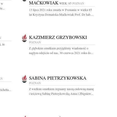
MAĆKOWIAK
i w
WIEK: 85
POZNAŃ
e...
13 lipca 2021 roku zmarła w Poznaniu w wieku 85
lat Krystyna Domańska-Maćkowiak Prof. Dr hab....
KAZIMIERZ GRZYBOWSKI
Ń
POZNAŃ
, że
Z głębokim smutkiem przyjęliśmy wiadomość o
nagłym odejściu od nas, 30 czerwca 2021 roku do...
SABINA PIETRZYKOWSKA
AŃ
POZNAŃ
Z wielkim smutkiem żegnamy naszą cudowną mamę
chelta...
i teściową Sabinę Pietrzykowską Anna i Zbigniew...