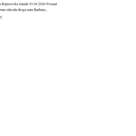
a Rajnowska-Janiak
03.04.2026
Poznań
temu odeszła droga nam Barbara...
ej