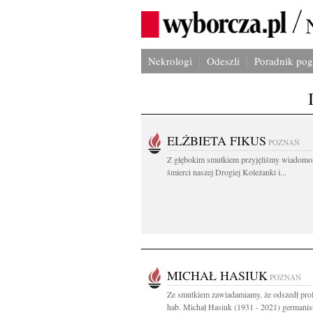
Nekrologi
Odeszli
Poradnik po
ELŻBIETA FIKUS
POZNAŃ
Z głębokim smutkiem przyjęliśmy wiadomo
śmierci naszej Drogiej Koleżanki i...
MICHAŁ HASIUK
POZNAŃ
Ze smutkiem zawiadamiamy, że odszedł prof
hab. Michał Hasiuk (1931 - 2021) germanista