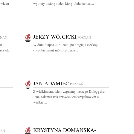
 wieku
wybitny historyk idei, który obdarzał nas...
JERZY WÓJCICKI
ZNAŃ
POZNAŃ
or
W dniu 3 lipca 2021 roku po długiej i ciężkiej
sytetu...
chorobie zmarł mój Brat Jerzy...
JAN ADAMIEC
POZNAŃ
Z wielkim smutkiem żegnamy naszego Kolegę dra
Jana Adamca Był człowiekiem wyjątkowym o
wielkiej...
KRYSTYNA DOMAŃSKA-
NAŃ