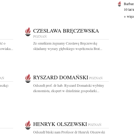
Barbar
10 lat 
+ więc
CZESŁAWA BRĘCZEWSKA
POZNAŃ
ść o
Ze smutkiem żegnamy Czesławę Bręczewskę
owiaka...
składamy wyrazy głębokiego współczucia Brat...
RYSZARD DOMAŃSKI
AŃ
POZNAŃ
uszkę)
Odszedł prof. dr hab. Ryszard Domański wybitny
ekonomista, ekspert w dziedzinie gospodarki...
HENRYK OLSZEWSKI
POZNAŃ
Odszedł bliski nam Profesor dr Henryk Olszewski