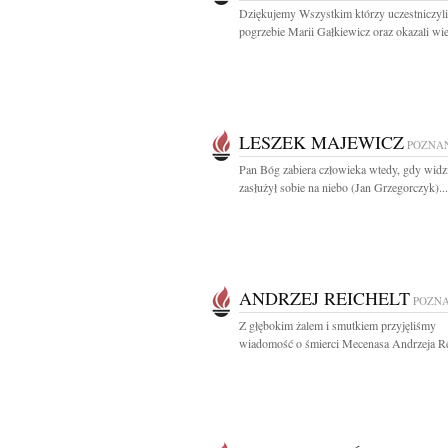
Dziękujemy Wszystkim którzy uczestniczyl
pogrzebie Marii Gałkiewicz oraz okazali wiel
LESZEK MAJEWICZ
POZNA
Pan Bóg zabiera człowieka wtedy, gdy widzi
zasłużył sobie na niebo (Jan Grzegorczyk)...
ANDRZEJ REICHELT
POZN
Z głębokim żalem i smutkiem przyjęliśmy
wiadomość o śmierci Mecenasa Andrzeja Rei