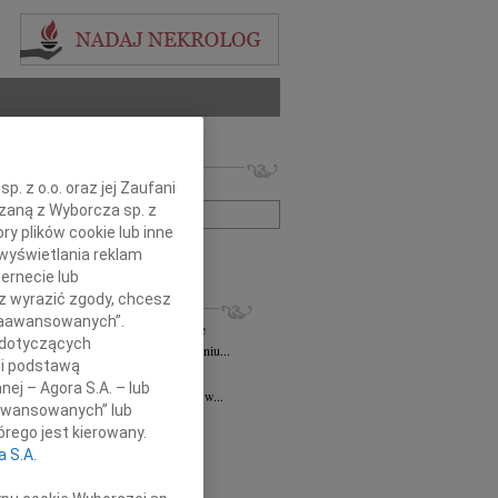
 nekrologów i wspomnień
. z o.o. oraz jej Zaufani
zwisko lub numer ogłoszenia:
ązaną z Wyborcza sp. z
ry plików cookie lub inne
+ szukanie zaawansowane
wyświetlania reklam
ernecie lub
sz wyrazić zgody, chcesz
KROLOGI
 Zaawansowanych”.
ztof Niespodzianski
10.11.2025
Kielce
 dotyczących
omnym smutkiem informujemy, że w dniu...
li podstawą
d Niziurski
11.07.2025
Kielce
nej – Agora S.A. – lub
u 13 lipca 2025 roku o godzinie 18.00 w...
aawansowanych” lub
 Bałuka-Horecka
05.03.2025
Kielce
rego jest kierowany.
czne podziękowania Wszystkim,...
a S.A.
2.2025
Kielce
ł, ściskamy Was mocno! PZL