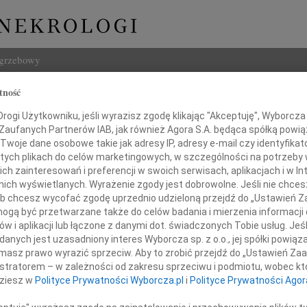
ogrzebowy
tność
Szukaj
j Ambrozik
ogi Użytkowniku, jeśli wyrazisz zgodę klikając "Akceptuję", Wyborcza sp
Imię i na
 Zaufanych Partnerów IAB, jak również Agora S.A. będąca spółką powi
Twoje dane osobowe takie jak adresy IP, adresy e-mail czy identyfikato
 tych plikach do celów marketingowych, w szczególności na potrzeby 
 zainteresowań i preferencji w swoich serwisach, aplikacjach i w Int
w nich wyświetlanych. Wyrażenie zgody jest dobrowolne. Jeśli nie chce
INNE NE
 lub chcesz wycofać zgodę uprzednio udzieloną przejdź do „Ustawień
Krzys
gą być przetwarzane także do celów badania i mierzenia informacji
Z ogr
w i aplikacji lub łączone z danymi dot. świadczonych Tobie usług. Jeś
Edmun
nych jest uzasadniony interes Wyborcza sp. z o.o., jej spółki powiąza
kim żalem przyjęliśmy wiadomość
W dni
masz prawo wyrazić sprzeciw. Aby to zrobić przejdź do „Ustawień Z
Maria
o śmierci
istratorem – w zależności od zakresu sprzeciwu i podmiotu, wobec któ
Serde
dziesz w
Polityce Prywatności Wyborcza.pl
i
Polityce Prywatności Agor
17.0
Micha