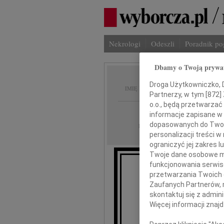
Nekrologi
Odeszli
Poradnik p
Dbamy o Twoją prywa
Andrze
Droga Użytkowniczko, Dr
IMIĘ I NAZWISKO:
Partnerzy, w tym [
872
]
o.o., będą przetwarzać 
Kielce
REGION:
informacje zapisane w
dopasowanych do Twoich
03.03.2017
DATA EMISJI:
personalizacji treści 
ograniczyć jej zakres
Twoje dane osobowe mo
funkcjonowania serwisó
przetwarzania Twoich da
Z głębo
Zaufanych Partnerów, 
skontaktuj się z admin
Więcej informacji znaj