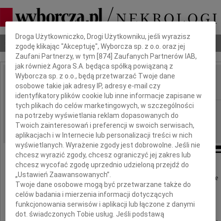
Dbamy o Twoją prywatność
Droga Użytkowniczko, Drogi Użytkowniku, jeśli wyrazisz
Nekrologi
Odeszli
Poradnik pogrzebowy
zgodę klikając "Akceptuję", Wyborcza sp. z o.o. oraz jej
Zaufani Partnerzy, w tym [
874
] Zaufanych Partnerów IAB,
jak również Agora S.A. będąca spółką powiązaną z
Wyborcza sp. z o.o., będą przetwarzać Twoje dane
Lidia Dąbrowska
osobowe takie jak adresy IP, adresy e-mail czy
IMIĘ I NAZWISKO:
identyfikatory plików cookie lub inne informacje zapisane w
tych plikach do celów marketingowych, w szczególności
Częstochowa
REGION:
na potrzeby wyświetlania reklam dopasowanych do
24.04.2019
DATA EMISJI:
Twoich zainteresowań i preferencji w swoich serwisach,
aplikacjach i w Internecie lub personalizacji treści w nich
wyświetlanych. Wyrażenie zgody jest dobrowolne. Jeśli nie
chcesz wyrazić zgody, chcesz ograniczyć jej zakres lub
chcesz wycofać zgodę uprzednio udzieloną przejdź do
Z głębokim smutkiem zawiadamiamy,
„Ustawień Zaawansowanych”.
że w dniu 16 kwietnia 2019 roku zmarła nagle
Twoje dane osobowe mogą być przetwarzane także do
celów badania i mierzenia informacji dotyczących
Lidia Dąbrowska
funkcjonowania serwisów i aplikacji lub łączone z danymi
dot. świadczonych Tobie usług. Jeśli podstawą