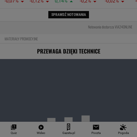
-0,07%
-0,12%
0,14%
-0,2%
-0,02%
SPRAWDŹ NOTOWANIA
Notowania dostarcza VIA24ONLINE
MATERIAŁY PROMOCYJNE
PRZEWAGA DZIĘKI TECHNICE
Quiz
Wideo
Gazeta.pl
Poczta
Pogoda