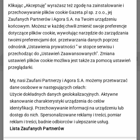
Klikając „Akceptuję” wyrażasz też zgodę na zainstalowanie i
Wakacyjne aktywności a kurzajki. O czym
przechowywanie plików cookie Gazeta.pl sp. z o.o., jej
warto pamiętać, by uniknąć problemu?
Zaufanych Partnerów i Agora S.A. na Twoim urządzeniu
MATERIAŁ PROMOCYJNY
końcowym. Możesz w każdej chwili zmienić swoje preferencje
dotyczące plików cookie, wywołując narzędzie do zarządzania
twoimi preferencjami dot. przetwarzania danych poprzez
AGNIESZKA
MARTA
ŁUKASZ
WIKTORIA
Autorzy:
NIEDZIAŁEK
KORYCKA
JACHIMIAK
BECZEK
odnośnik „Ustawienia prywatności ” w stopce serwisu i
przechodząc do „Ustawień Zaawansowanych”. Zmiana
PROBLEMY POLSKICH SIATKARZY
ZNAK Z '30'
WISŁAWA SZYMBORSKA
ustawień plików cookie możliwa jest także za pomocą ustawień
przeglądarki.
LETNIE OKAZJE
My, nasi Zaufani Partnerzy i Agora S.A. możemy przetwarzać
dane osobowe w następujących celach:
Użycie dokładnych danych geolokalizacyjnych. Aktywne
skanowanie charakterystyki urządzenia do celów
identyfikacji. Przechowywanie informacji na urządzeniu lub
dostęp do nich. Spersonalizowane reklamy i treści, pomiar
reklam i treści, badnie odbiorców i ulepszanie usług.
Lista Zaufanych Partnerów