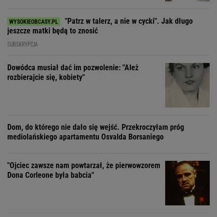
"Patrz w talerz, a nie w cycki". Jak długo
jeszcze matki będą to znosić
SUBSKRYPCJA
Dowódca musiał dać im pozwolenie: "Ależ
rozbierajcie się, kobiety"
Dom, do którego nie dało się wejść. Przekroczyłam próg
mediolańskiego apartamentu Osvalda Borsaniego
"Ojciec zawsze nam powtarzał, że pierwowzorem
Dona Corleone była babcia"