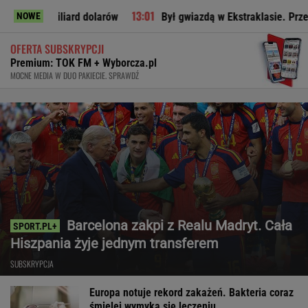
iard dolarów
Był gwiazdą w Ekstraklasie. Przepadł za granic
NOWE
OFERTA SUBSKRYPCJI
Premium: TOK FM + Wyborcza.pl
MOCNE MEDIA W DUO PAKIECIE. SPRAWDŹ
Barcelona zakpi z Realu Madryt. Cała
Hiszpania żyje jednym transferem
SUBSKRYPCJA
Europa notuje rekord zakażeń. Bakteria coraz
śmielej wymyka się leczeniu