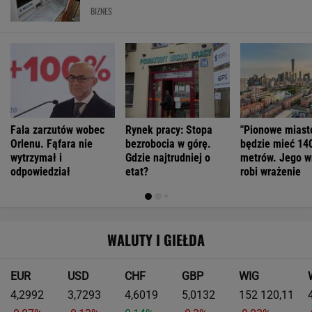
BIZNES
Fala zarzutów wobec
Rynek pracy: Stopa
"Pionowe miast
Orlenu. Fąfara nie
bezrobocia w górę.
będzie mieć 14
wytrzymał i
Gdzie najtrudniej o
metrów. Jego w
odpowiedział
etat?
robi wrażenie
WALUTY I GIEŁDA
EUR
USD
CHF
GBP
WIG
4,2992
3,7293
4,6019
5,0132
152 120,11