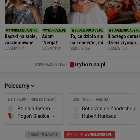
Rączki na stole,
Adam
To, co działo się
Dlaczego doros
zasznurowane
"Nergal"
na Teneryfie, mi
dzieci zrywają
SUBSKRYPCJA
SUBSKRYPCJA
SUBSKRYPCJA
SUBSKRYPCJA
usta. Byłam
Darski: Ja
się należało. Nie
kontakt z
wychowana w
wybieram
myślałam, że to
rodzicami?
dużej dyscyplinie
terapię, a
złe
WSPÓŁPRACA PŁATNA Z
większość
facetów
alkohol
Polecamy
Dziś 16:00 • Piłka nożna (M)
Dziś 18:00 • Tenis (M)
Polonia Bytom
-
Botic van de Zandschulp
Pogoń Siedlce
-
Hubert Hurkacz
POKAŻ TRWAJĄCE
WIĘCEJ NA
WYNIKI.SPORT.PL