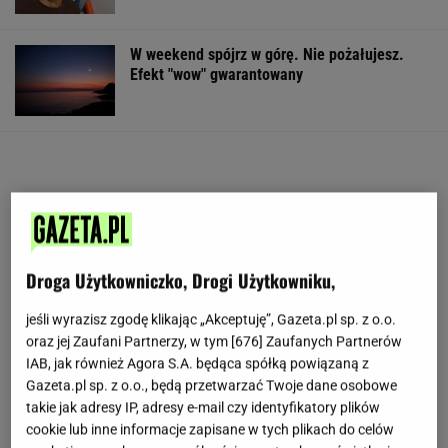
W weekend spójrz w górę. Nie pożałujesz.
Efekt "wow" gwarantowany
Droga Użytkowniczko, Drogi Użytkowniku,
jeśli wyrazisz zgodę klikając „Akceptuję”, Gazeta.pl sp. z o.o.
oraz jej Zaufani Partnerzy, w tym [
676
] Zaufanych Partnerów
IAB, jak również Agora S.A. będąca spółką powiązaną z
Gazeta.pl sp. z o.o., będą przetwarzać Twoje dane osobowe
takie jak adresy IP, adresy e-mail czy identyfikatory plików
cookie lub inne informacje zapisane w tych plikach do celów