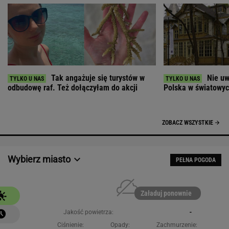
Tak angażuje się turystów w
Nie uw
odbudowę raf. Też dołączyłam do akcji
Polska w światowych
ZOBACZ WSZYSTKIE
Wybierz miasto
PEŁNA POGODA
Załaduj ponownie
Jakość powietrza:
-
Ciśnienie:
Opady:
Zachmurzenie: