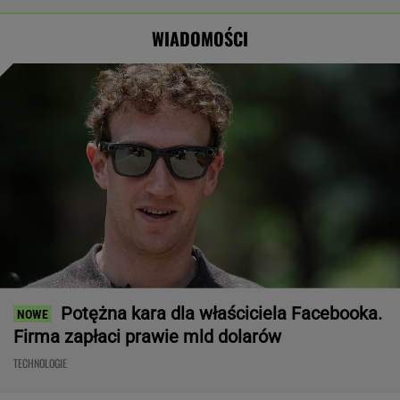
Wyraźny faworyt
słowa Bodnara
poborowym.
wyborów
Horała uderza
WIADOMOŚCI
w pomysł PiS
Potężna kara dla właściciela Facebooka.
Firma zapłaci prawie mld dolarów
TECHNOLOGIE