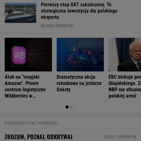
Pierwszy etap GAT zakończony. To
strategiczna inwestycja dla polskiego
eksportu
MATERIAŁ PROMOCYJNY
Atak na "rosyjski
Dramatyczna akcja
EBC blokuje po
Amazon". Płonie
ratunkowa na jeziorze
Glapińskiego. Z
centrum logistyczne
Seksty
NBP nie sfinans
Wildberries w
polskiej armii
Jekaterynburgu
WSPÓŁPRACA PŁATNA Z WYBORCZA.PL
ZROZUM, POZNAJ, ODKRYWAJ
SEKCJA Z SUBSKRYPCJĄ