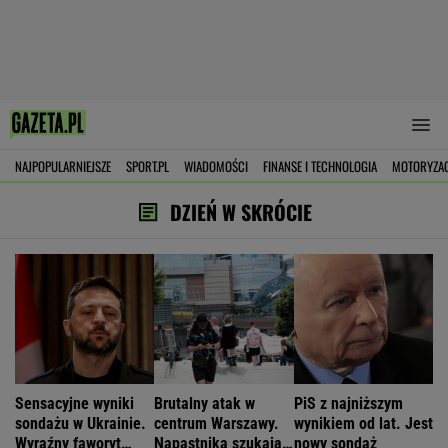
NAJPOPULARNIEJSZE
SPORT.PL
WIADOMOŚCI
FINANSE I TECHNOLOGIA
MOTORYZA
DZIEŃ W SKRÓCIE
Sensacyjne wyniki
Brutalny atak w
PiS z najniższym
sondażu w Ukrainie.
centrum Warszawy.
wynikiem od lat. Jest
Wyraźny faworyt
Napastnika szukają
nowy sondaż