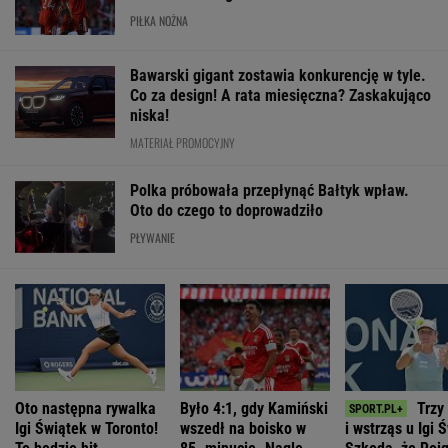
PIŁKA NOŻNA
Bawarski gigant zostawia konkurencję w tyle.
Co za design! A rata miesięczna? Zaskakująco
niska!
MATERIAŁ PROMOCYJNY
Polka próbowała przepłynąć Bałtyk wpław.
Oto do czego to doprowadziło
PŁYWANIE
Oto następna rywalka
Było 4:1, gdy Kamiński
Trzy
Igi Świątek w Toronto!
wszedł na boisko w
i wstrząs u Igi 