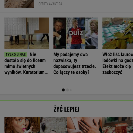
OFERTY AVANTI24
Nie
My podajemy dwa
Włóż liść lauro
dostała się do liceum
nazwiska, ty
lodówki na godz
mimo świetnych
dopasowujesz trzecie.
Efekt może cię
wyników. Kuratorium
Co łączy te osoby?
zaskoczyć
wyjaśnia
ŻYĆ LEPIEJ