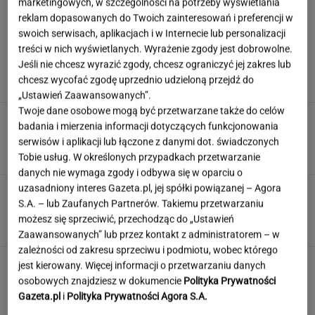
marketingowych, w szczególności na potrzeby wyświetlania
reklam dopasowanych do Twoich zainteresowań i preferencji w
swoich serwisach, aplikacjach i w Internecie lub personalizacji
Syn Stanisława Soyki o ostatnich chwilach
treści w nich wyświetlanych. Wyrażenie zgody jest dobrowolne.
ojca. "Nie było z nim nikogo"
Jeśli nie chcesz wyrazić zgody, chcesz ograniczyć jej zakres lub
chcesz wycofać zgodę uprzednio udzieloną przejdź do
„Ustawień Zaawansowanych”.
Twoje dane osobowe mogą być przetwarzane także do celów
Polka przestrzegano, by nie mówił o chorobie.
badania i mierzenia informacji dotyczących funkcjonowania
"Jestem po przeszczepie"
serwisów i aplikacji lub łączone z danymi dot. świadczonych
Tobie usług. W określonych przypadkach przetwarzanie
danych nie wymaga zgody i odbywa się w oparciu o
uzasadniony interes Gazeta.pl, jej spółki powiązanej – Agora
Ten quiz logiczny zmusi Cię do myślenia.
S.A. – lub Zaufanych Partnerów. Takiemu przetwarzaniu
Wynik 3/8 to powód do dumy
możesz się sprzeciwić, przechodząc do „Ustawień
Zaawansowanych” lub przez kontakt z administratorem – w
zależności od zakresu sprzeciwu i podmiotu, wobec którego
To nie droga na skróty. Matka pokazuje, jak
jest kierowany. Więcej informacji o przetwarzaniu danych
naprawdę wygląda edukacja domowa
osobowych znajdziesz w dokumencie
Polityka Prywatności
Gazeta.pl
i
Polityka Prywatności Agora S.A.
MATERIAŁ PROMOCYJNY