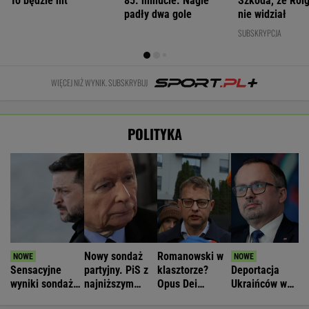
To będzie hit
85. minucie. Nagle
Szkoda, że Roig
padły dwa gole
nie widział
SUBSKRYPCJA
WIĘCEJ NIŻ WYNIK. SUBSKRYBUJ
POLITYKA
Nowy sondaż
Romanowski w
Sensacyjne
partyjny. PiS z
klasztorze?
Deportacja
wyniki sondażu
najniższym
Opus Dei
Ukraińców w
w Ukrainie.
wynikiem od lat
reaguje na
wieku