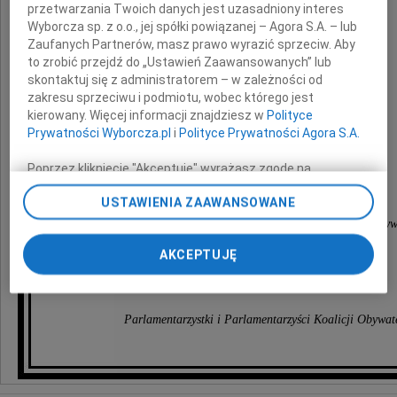
przetwarzania Twoich danych jest uzasadniony interes
z powodu śmierci
Wyborcza sp. z o.o., jej spółki powiązanej – Agora S.A. – lub
Zaufanych Partnerów, masz prawo wyrazić sprzeciw. Aby
to zrobić przejdź do „Ustawień Zaawansowanych” lub
Taty
skontaktuj się z administratorem – w zależności od
zakresu sprzeciwu i podmiotu, wobec którego jest
kierowany. Więcej informacji znajdziesz w
Polityce
Prywatności Wyborcza.pl
i
Polityce Prywatności Agora S.A.
składają
Poprzez kliknięcie "Akceptuję" wyrażasz zgodę na
Zbigniew Konwiński
zainstalowanie i przechowywanie plików typu cookie
USTAWIENIA ZAAWANSOWANE
Wyborczej sp. z o. o. jej Zaufanych Partnerów i Agora S.A.
na Twoim urządzeniu końcowym. Możesz też w każdej
Przewodniczący Klubu Parlamentarnego Koalicja Obyw
chwili zmienić swoje preferencje dot. plików cookie,
AKCEPTUJĘ
ponownie wywołując narzędzie do zarządzania Twoimi
oraz
preferencjami dot. przetwarzania danych poprzez
odnośnik „Ustawienia prywatności” w stopce serwisu i
przechodząc do sekcji „Ustawienia zaawansowane”.
Parlamentarzystki i Parlamentarzyści Koalicji Obywate
Zmiana ustawień plików cookie możliwa jest także za
pomocą ustawień przeglądarki.
My, nasi Zaufani Partnerzy i Agora S.A. możemy