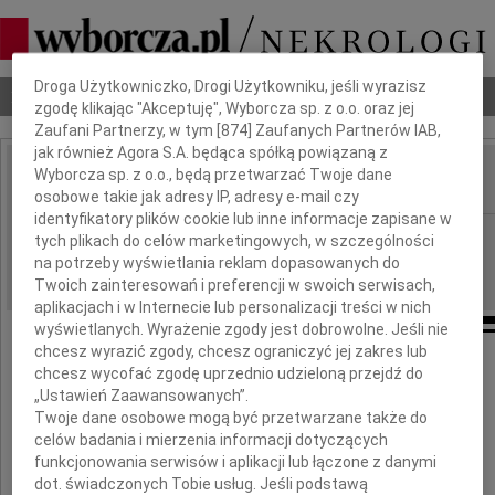
Dbamy o Twoją prywatność
Droga Użytkowniczko, Drogi Użytkowniku, jeśli wyrazisz
Nekrologi
Odeszli
Poradnik pogrzebowy
zgodę klikając "Akceptuję", Wyborcza sp. z o.o. oraz jej
Zaufani Partnerzy, w tym [
874
] Zaufanych Partnerów IAB,
jak również Agora S.A. będąca spółką powiązaną z
Wyborcza sp. z o.o., będą przetwarzać Twoje dane
IMIĘ I NAZWISKO:
osobowe takie jak adresy IP, adresy e-mail czy
identyfikatory plików cookie lub inne informacje zapisane w
Katowice
REGION:
tych plikach do celów marketingowych, w szczególności
na potrzeby wyświetlania reklam dopasowanych do
17.11.2025
DATA EMISJI:
Twoich zainteresowań i preferencji w swoich serwisach,
aplikacjach i w Internecie lub personalizacji treści w nich
wyświetlanych. Wyrażenie zgody jest dobrowolne. Jeśli nie
chcesz wyrazić zgody, chcesz ograniczyć jej zakres lub
chcesz wycofać zgodę uprzednio udzieloną przejdź do
Drogiemu Koledze
„Ustawień Zaawansowanych”.
Twoje dane osobowe mogą być przetwarzane także do
Krzysztofowi Gadowskiemu
celów badania i mierzenia informacji dotyczących
funkcjonowania serwisów i aplikacji lub łączone z danymi
dot. świadczonych Tobie usług. Jeśli podstawą
wyrazy głębokiego współczucia