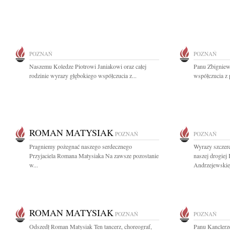
POZNAŃ
POZNAŃ
Naszemu Koledze Piotrowi Janiakowi oraz całej
Panu Zbigniew
rodzinie wyrazy głębokiego współczucia z...
współczucia z 
ROMAN MATYSIAK
POZNAŃ
POZNAŃ
Pragniemy pożegnać naszego serdecznego
Wyrazy szczere
Przyjaciela Romana Matysiaka Na zawsze pozostanie
naszej drogiej
w...
Andrzejewskiej
ROMAN MATYSIAK
POZNAŃ
POZNAŃ
Odszedł Roman Matysiak Ten tancerz, choreograf,
Panu Kanclerzo