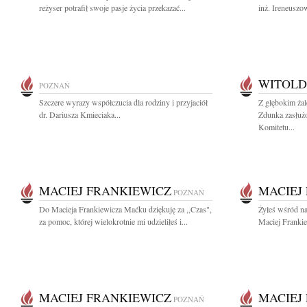
reżyser potrafił swoje pasje życia przekazać...
inż. Ireneuszo
WITOLD
POZNAŃ
Szczere wyrazy współczucia dla rodziny i przyjaciół
Z głębokim ża
dr. Dariusza Kmieciaka...
Zdunka zasłuż
Komitetu...
MACIEJ FRANKIEWICZ
MACIEJ
POZNAŃ
Do Macieja Frankiewicza Maćku dziękuję za ,,Czas",
Żyłeś wśród na
za pomoc, której wielokrotnie mi udzieliłeś i...
Maciej Frankie
MACIEJ FRANKIEWICZ
MACIEJ
POZNAŃ