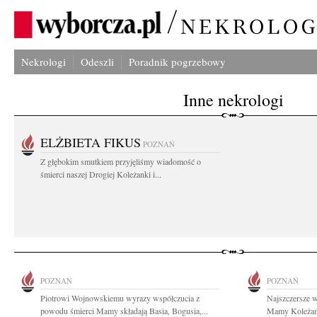
Nekrologi
Odeszli
Poradnik pogrzebowy
Inne nekrologi
ELŻBIETA FIKUS
POZNAŃ
Z głębokim smutkiem przyjęliśmy wiadomość o
śmierci naszej Drogiej Koleżanki i...
POZNAŃ
POZNAŃ
Piotrowi Wojnowskiemu wyrazy współczucia z
Najszczersze 
powodu śmierci Mamy składają Basia, Bogusia,...
Mamy Koleżanc