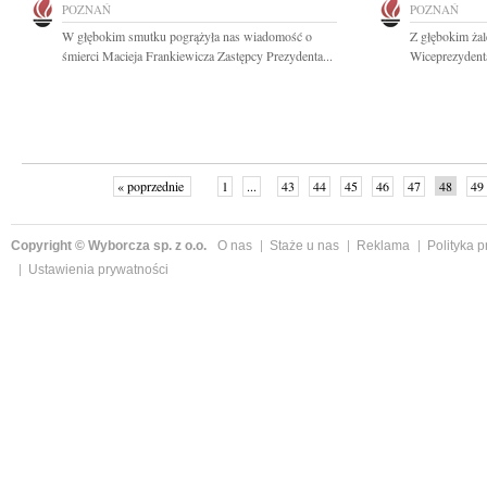
POZNAŃ
POZNAŃ
W głębokim smutku pogrążyła nas wiadomość o
Z głębokim ża
śmierci Macieja Frankiewicza Zastępcy Prezydenta...
Wiceprezydenta
« poprzednie
1
...
43
44
45
46
47
48
49
Copyright © Wyborcza sp. z o.o.
O nas
Staże u nas
Reklama
Polityka 
Ustawienia prywatności