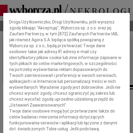
Dbamy o Twoją prywatność
Droga Użytkowniczko, Drogi Użytkowniku, jeśli wyrazisz
Nekrologi
Odeszli
Poradnik pogrzebowy
zgodę klikając "Akceptuję", Wyborcza sp. z o.o. oraz jej
Zaufani Partnerzy, w tym [
872
] Zaufanych Partnerów IAB,
jak również Agora S.A. będąca spółką powiązaną z
Wyborcza sp. z o.o., będą przetwarzać Twoje dane
osobowe takie jak adresy IP, adresy e-mail czy
IMIĘ I NAZWISKO:
identyfikatory plików cookie lub inne informacje zapisane w
Poznań
tych plikach do celów marketingowych, w szczególności
REGION:
na potrzeby wyświetlania reklam dopasowanych do
20.06.2009
DATA EMISJI:
Twoich zainteresowań i preferencji w swoich serwisach,
aplikacjach i w Internecie lub personalizacji treści w nich
wyświetlanych. Wyrażenie zgody jest dobrowolne. Jeśli nie
chcesz wyrazić zgody, chcesz ograniczyć jej zakres lub
Szczere wyrazy współczucia dla
chcesz wycofać zgodę uprzednio udzieloną przejdź do
„Ustawień Zaawansowanych”.
Twoje dane osobowe mogą być przetwarzane także do
rodziny i przyjaciół
celów badania i mierzenia informacji dotyczących
funkcjonowania serwisów i aplikacji lub łączone z danymi
dot. świadczonych Tobie usług. Jeśli podstawą