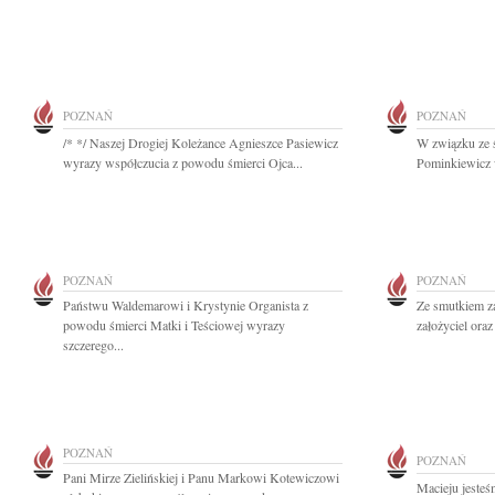
POZNAŃ
POZNAŃ
/* */ Naszej Drogiej Koleżance Agnieszce Pasiewicz
W związku ze 
wyrazy współczucia z powodu śmierci Ojca...
Pominkiewicz w
POZNAŃ
POZNAŃ
Państwu Waldemarowi i Krystynie Organista z
Ze smutkiem z
powodu śmierci Matki i Teściowej wyrazy
założyciel oraz
szczerego...
POZNAŃ
POZNAŃ
Pani Mirze Zielińskiej i Panu Markowi Kotewiczowi
Macieju jesteś