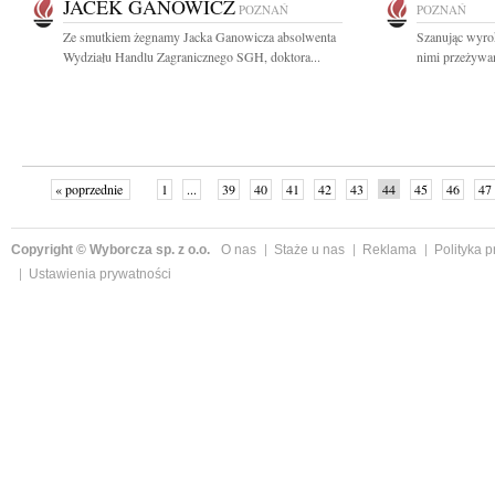
JACEK GANOWICZ
POZNAŃ
POZNAŃ
Ze smutkiem żegnamy Jacka Ganowicza absolwenta
Szanując wyrok
Wydziału Handlu Zagranicznego SGH, doktora...
nimi przeżywam
« poprzednie
1
...
39
40
41
42
43
44
45
46
47
Copyright © Wyborcza sp. z o.o.
O nas
Staże u nas
Reklama
Polityka 
Ustawienia prywatności