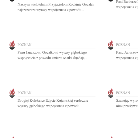
Pani Barbarze
Naszym wieloletnim Przyjaciołom Rodzinie Gocałek
współczucia z 
najszczersze wyrazy współczucia z powodu...
POZNAŃ
POZNAŃ
Panu Januszowi Gocałkowi wyrazy głębokiego
Panu Januszow
współczucia z powodu śmierci Matki składają...
współczucia z 
POZNAŃ
POZNAŃ
Drogiej Koleżance Edycie Kujawskiej serdeczne
Szanując wyrok
wyrazy głębokiego współczucia z powodu...
nimi przeżywam