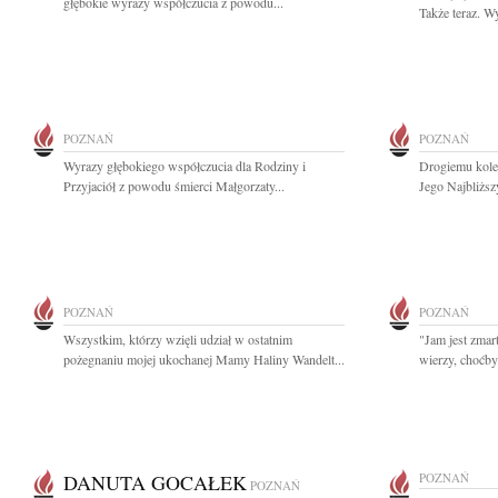
głębokie wyrazy współczucia z powodu...
Także teraz. W
POZNAŃ
POZNAŃ
Wyrazy głębokiego współczucia dla Rodziny i
Drogiemu kole
Przyjaciół z powodu śmierci Małgorzaty...
Jego Najbliższ
POZNAŃ
POZNAŃ
Wszystkim, którzy wzięli udział w ostatnim
"Jam jest zmar
pożegnaniu mojej ukochanej Mamy Haliny Wandelt...
wierzy, choćby 
DANUTA GOCAŁEK
POZNAŃ
POZNAŃ