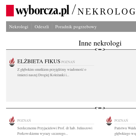
Nekrologi
Odeszli
Poradnik pogrzebowy
Inne nekrologi
ELŻBIETA FIKUS
POZNAŃ
Z głębokim smutkiem przyjęliśmy wiadomość o
śmierci naszej Drogiej Koleżanki i...
POZNAŃ
POZNAŃ
Serdecznemu Przyjacielowi Prof. dr hab. Juliuszowi
Państwu Walde
Perkowskiemu wyrazy szczerego...
głębokiego wsp