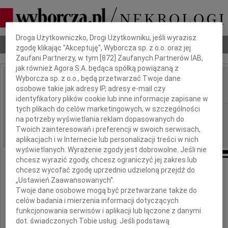
Dbamy o Twoją prywatność
Droga Użytkowniczko, Drogi Użytkowniku, jeśli wyrazisz
Nekrologi
Odeszli
Poradnik pogrzebowy
zgodę klikając "Akceptuję", Wyborcza sp. z o.o. oraz jej
Zaufani Partnerzy, w tym [
872
] Zaufanych Partnerów IAB,
jak również Agora S.A. będąca spółką powiązaną z
Wyborcza sp. z o.o., będą przetwarzać Twoje dane
Roman Matysiak
osobowe takie jak adresy IP, adresy e-mail czy
IMIĘ I NAZWISKO:
identyfikatory plików cookie lub inne informacje zapisane w
tych plikach do celów marketingowych, w szczególności
Poznań
REGION:
na potrzeby wyświetlania reklam dopasowanych do
25.06.2009
DATA EMISJI:
Twoich zainteresowań i preferencji w swoich serwisach,
aplikacjach i w Internecie lub personalizacji treści w nich
wyświetlanych. Wyrażenie zgody jest dobrowolne. Jeśli nie
chcesz wyrazić zgody, chcesz ograniczyć jej zakres lub
chcesz wycofać zgodę uprzednio udzieloną przejdź do
Odszedł
„Ustawień Zaawansowanych”.
Twoje dane osobowe mogą być przetwarzane także do
Roman Matysiak
celów badania i mierzenia informacji dotyczących
funkcjonowania serwisów i aplikacji lub łączone z danymi
dot. świadczonych Tobie usług. Jeśli podstawą