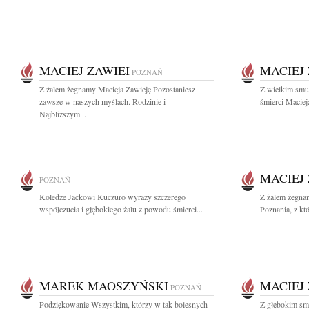
MACIEJ ZAWIEI
MACIEJ 
POZNAŃ
Z żalem żegnamy Macieja Zawieję Pozostaniesz
Z wielkim smu
zawsze w naszych myślach. Rodzinie i
śmierci Maciej
Najbliższym...
MACIEJ 
POZNAŃ
Koledze Jackowi Kuczuro wyrazy szczerego
Z żalem żegna
współczucia i głębokiego żalu z powodu śmierci...
Poznania, z któ
MAREK MAOSZYŃSKI
MACIEJ 
POZNAŃ
Podziękowanie Wszystkim, którzy w tak bolesnych
Z głębokim smu