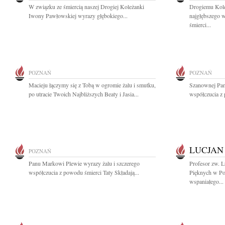
W związku ze śmiercią naszej Drogiej Koleżanki
Drogiemu Kole
Iwony Pawłowskiej wyrazy głębokiego...
najgłębszego w
śmierci...
POZNAŃ
POZNAŃ
Macieju łączymy się z Tobą w ogromie żalu i smutku,
Szanownej Pan
po utracie Twoich Najbliższych Beaty i Jasia...
współczucia z 
LUCJAN
POZNAŃ
Panu Markowi Plewie wyrazy żalu i szczerego
Profesor zw. 
współczucia z powodu śmierci Taty Składają...
Pięknych w Po
wspaniałego...