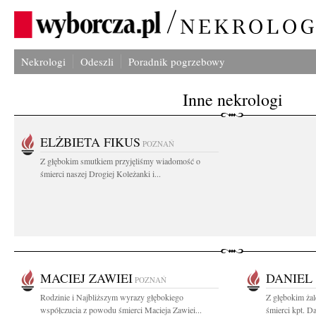
Nekrologi
Odeszli
Poradnik pogrzebowy
Inne nekrologi
ELŻBIETA FIKUS
POZNAŃ
Z głębokim smutkiem przyjęliśmy wiadomość o
śmierci naszej Drogiej Koleżanki i...
MACIEJ ZAWIEI
DANIEL
POZNAŃ
Rodzinie i Najbliższym wyrazy głębokiego
Z głębokim żal
współczucia z powodu śmierci Macieja Zawiei...
śmierci kpt. D