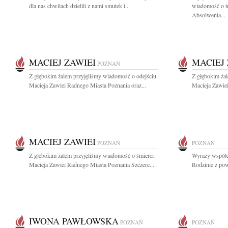
dla nas chwilach dzielili z nami smutek i...
wiadomość o tr
Absolwenta...
MACIEJ ZAWIEI
MACIEJ 
POZNAŃ
Z głębokim żalem przyjęliśmy wiadomość o odejściu
Z głębokim ża
Macieja Zawiei Radnego Miasta Poznania oraz...
Macieja Zawiei
MACIEJ ZAWIEI
POZNAŃ
POZNAŃ
Z głębokim żalem przyjęliśmy wiadomość o śmierci
Wyrazy współcz
Macieja Zawiei Radnego Miasta Poznania Szczere...
Rodzinie z pow
IWONA PAWŁOWSKA
POZNAŃ
POZNAŃ