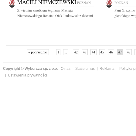
MACIEJ NIEMCZEWSKI
POZNAŃ
POZNAŃ
Z wielkim smutkiem żegnamy Macieja
Pani Grażynie 
Niemczewskiego Renata i Olek Jankowiak z dziećmi
głębokiego wsp
« poprzednie
1
...
42
43
44
45
46
47
48
Copyright © Wyborcza sp. z o.o.
O nas
Staże u nas
Reklama
Polityka 
Ustawienia prywatności