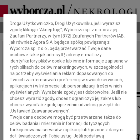
Dbamy o Twoją prywatność
Droga Użytkowniczko, Drogi Użytkowniku, jeśli wyrazisz
Nekrologi
Odeszli
Poradnik pogrzebowy
zgodę klikając "Akceptuję", Wyborcza sp. z o.o. oraz jej
Zaufani Partnerzy, w tym [
872
] Zaufanych Partnerów IAB,
jak również Agora S.A. będąca spółką powiązaną z
Wyborcza sp. z o.o., będą przetwarzać Twoje dane
Daniel Ambrozinski
osobowe takie jak adresy IP, adresy e-mail czy
IMIĘ I NAZWISKO:
identyfikatory plików cookie lub inne informacje zapisane w
tych plikach do celów marketingowych, w szczególności
Poznań
REGION:
na potrzeby wyświetlania reklam dopasowanych do
14.08.2009
DATA EMISJI:
Twoich zainteresowań i preferencji w swoich serwisach,
aplikacjach i w Internecie lub personalizacji treści w nich
wyświetlanych. Wyrażenie zgody jest dobrowolne. Jeśli nie
chcesz wyrazić zgody, chcesz ograniczyć jej zakres lub
chcesz wycofać zgodę uprzednio udzieloną przejdź do
Z głębokim żalem przyjąłem wiadomość o tragicznej ś
„Ustawień Zaawansowanych”.
Twoje dane osobowe mogą być przetwarzane także do
kpt.
celów badania i mierzenia informacji dotyczących
funkcjonowania serwisów i aplikacji lub łączone z danymi
Daniela Ambrozińskie
dot. świadczonych Tobie usług. Jeśli podstawą