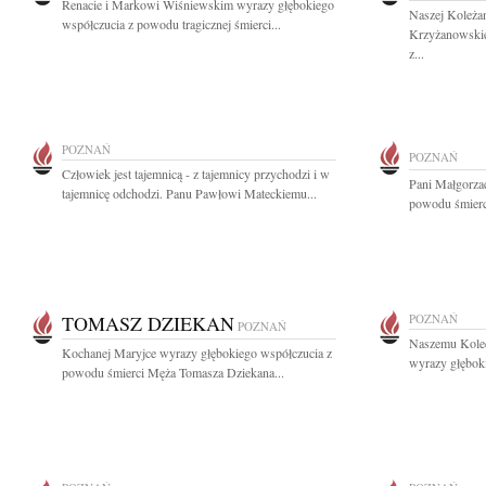
Renacie i Markowi Wiśniewskim wyrazy głębokiego
Naszej Koleżan
współczucia z powodu tragicznej śmierci...
Krzyżanowskie
z...
POZNAŃ
POZNAŃ
Człowiek jest tajemnicą - z tajemnicy przychodzi i w
Pani Małgorza
tajemnicę odchodzi. Panu Pawłowi Mateckiemu...
powodu śmierci
TOMASZ DZIEKAN
POZNAŃ
POZNAŃ
Naszemu Kole
Kochanej Maryjce wyrazy głębokiego współczucia z
wyrazy głęboki
powodu śmierci Męża Tomasza Dziekana...