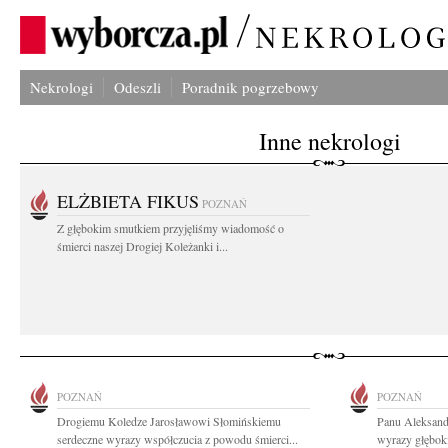
Nekrologi
Odeszli
Poradnik pogrzebowy
Inne nekrologi
ELŻBIETA FIKUS
POZNAŃ
Z głębokim smutkiem przyjęliśmy wiadomość o
śmierci naszej Drogiej Koleżanki i...
POZNAŃ
POZNAŃ
Drogiemu Koledze Jarosławowi Słomińskiemu
Panu Aleksand
serdeczne wyrazy współczucia z powodu śmierci...
wyrazy głębok