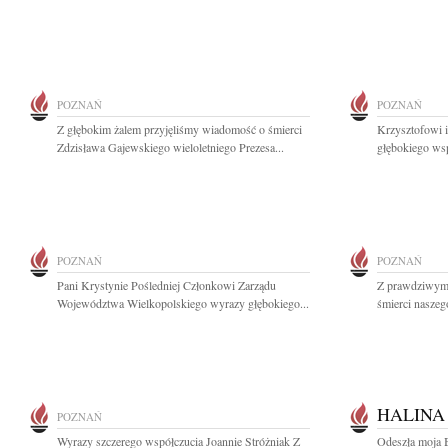
POZNAŃ
POZNAŃ
Z głębokim żalem przyjęliśmy wiadomość o śmierci
Krzysztofowi 
Zdzisława Gajewskiego wieloletniego Prezesa...
głębokiego ws
POZNAŃ
POZNAŃ
Pani Krystynie Pośledniej Członkowi Zarządu
Z prawdziwym 
Województwa Wielkopolskiego wyrazy głębokiego...
śmierci naszeg
HALINA
POZNAŃ
Wyrazy szczerego współczucia Joannie Stróżniak Z
Odeszła moja 