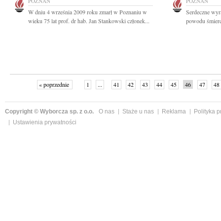
POZNAŃ
POZNAŃ
W dniu 4 września 2009 roku zmarł w Poznaniu w
Serdeczne wyr
wieku 75 lat prof. dr hab. Jan Stankowski członek...
powodu śmierci
« poprzednie
1
...
41
42
43
44
45
46
47
48
Copyright © Wyborcza sp. z o.o.
O nas
Staże u nas
Reklama
Polityka 
Ustawienia prywatności