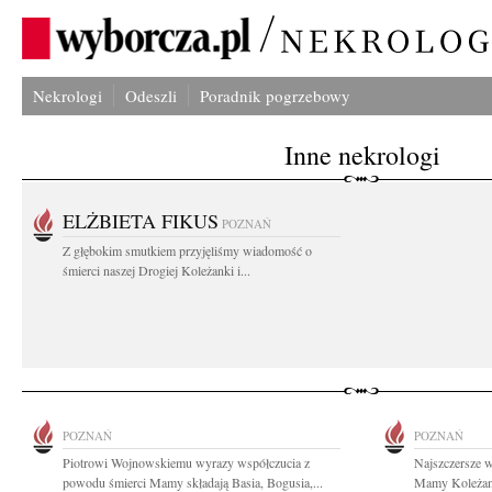
Nekrologi
Odeszli
Poradnik pogrzebowy
Inne nekrologi
ELŻBIETA FIKUS
POZNAŃ
Z głębokim smutkiem przyjęliśmy wiadomość o
śmierci naszej Drogiej Koleżanki i...
POZNAŃ
POZNAŃ
Piotrowi Wojnowskiemu wyrazy współczucia z
Najszczersze 
powodu śmierci Mamy składają Basia, Bogusia,...
Mamy Koleżanc