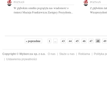
POZNAŃ
POZNAŃ
W głębokim smutku pogrążyła nas wiadomość o
Z głębokim ża
śmierci Macieja Frankiewicza Zastępcy Prezydenta...
Wiceprezydenta
« poprzednie
1
...
43
44
45
46
47
48
49
Copyright © Wyborcza sp. z o.o.
O nas
Staże u nas
Reklama
Polityka 
Ustawienia prywatności