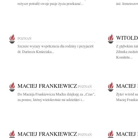
reżyser potrafił swoje pasje życia przekazać...
inż. Ireneuszo
WITOLD
POZNAŃ
Szczere wyrazy współczucia dla rodziny i przyjaciół
Z głębokim ża
dr. Dariusza Kmieciaka...
Zdunka zasłuż
Komitetu...
MACIEJ FRANKIEWICZ
MACIEJ
POZNAŃ
Do Macieja Frankiewicza Maćku dziękuję za ,,Czas",
Żyłeś wśród na
za pomoc, której wielokrotnie mi udzieliłeś i...
Maciej Frankie
MACIEJ FRANKIEWICZ
MACIEJ
POZNAŃ