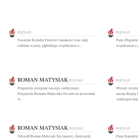
POZNAŃ
POZNAŃ
Naszemu Koledze Piotrowi Janiakowi oraz całej
Panu Zbigniew
rodzinie wyrazy głębokiego współczucia z...
współczucia z 
ROMAN MATYSIAK
POZNAŃ
POZNAŃ
Pragniemy pożegnać naszego serdecznego
Wyrazy szczere
Przyjaciela Romana Matysiaka Na zawsze pozostanie
naszej drogiej
w...
Andrzejewskiej
ROMAN MATYSIAK
POZNAŃ
POZNAŃ
Odszedł Roman Matysiak Ten tancerz, choreograf,
Panu Kanclerzo