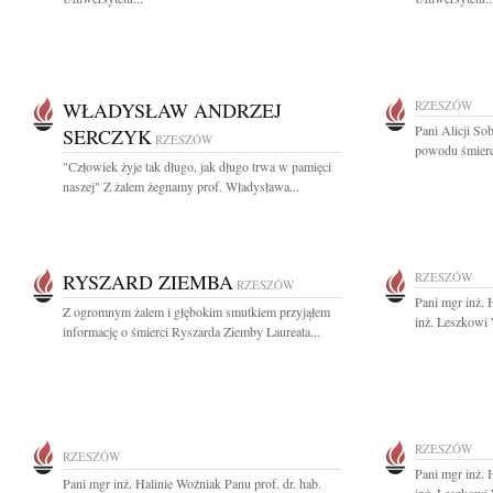
WŁADYSŁAW ANDRZEJ
RZESZÓW
Pani Alicji So
SERCZYK
RZESZÓW
powodu śmierci
"Człowiek żyje tak długo, jak długo trwa w pamięci
naszej" Z żalem żegnamy prof. Władysława...
RYSZARD ZIEMBA
RZESZÓW
RZESZÓW
Pani mgr inż. 
Z ogromnym żalem i głębokim smutkiem przyjąłem
inż. Leszkowi 
informację o śmierci Ryszarda Ziemby Laureata...
RZESZÓW
RZESZÓW
Pani mgr inż. 
Pani mgr inż. Halinie Woźniak Panu prof. dr. hab.