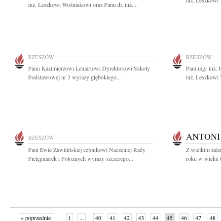
inż. Leszkowi 
inż. Leszkowi Woźniakowi oraz Panu dr. inż....
RZESZÓW
RZESZÓW
Panu Kazimierzowi Leniartowi Dyrektorowi Szkoły
Pani mgr inż. 
Podstawowej nr 3 wyrazy głębokiego...
inż. Leszkowi 
ANTONI
RZESZÓW
Pani Ewie Zawilińskiej członkowi Naczelnej Rady
Z wielkim żal
Pielęgniarek i Położnych wyrazy szczerego...
roku w wieku 66
« poprzednie
1
...
40
41
42
43
44
45
46
47
48