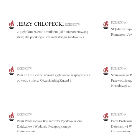
JERZY CHŁOPECKI
RZESZÓW
RZESZÓW
Składamy najs
Z głębokim żalem i smutkiem, jako niepowetowaną
Romanowi Jaw
stratę dla polskiego i rzeszowskiego środowiska...
RZESZÓW
RZESZÓW
Pani dr Lili Ferenc wyrazy głębokiego współczucia z
Szanownego Pa
powodu śmierci Ojca składają Zarząd i...
Przewodnicząc
Narodowej w..
RZESZÓW
RZESZÓW
Panu Profesorowi Ryszardowi Pęczkowskiemu
Panu Profeso
Dziekanowi Wydziału Pedagogicznego
Dziekanowi Wy
Uniwersytetu...
Uniwersytetu..