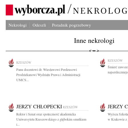
Nekrologi
Odeszli
Poradnik pogrzebowy
Inne nekrologi
RZESZÓW
RZESZÓW
Śmierć zawsze
Panu docentowi dr. Wiesławowi Perdeusowi
najserdeczniej
Prodziekanowi Wydziału Prawa i Administracji
UMCS...
JERZY CHŁOPECKI
JERZY 
RZESZÓW
Rektor i Senat oraz społeczność akademicka
Wyższa Szkoła 
Uniwersytetu Rzeszowskiego z głębokim smutkiem
w Krakowie z 
i...