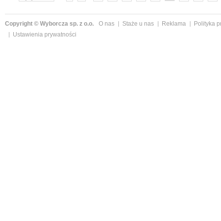
»
Copyright © Wyborcza sp. z o.o.
O nas
Staże u nas
Reklama
Polityka 
Ustawienia prywatności