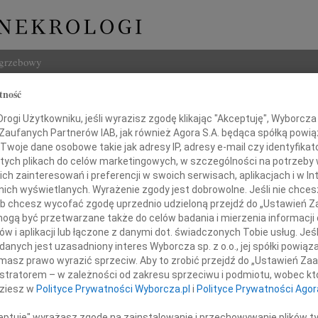
ogrzebowy
tność
Szukaj
Drozd
ogi Użytkowniku, jeśli wyrazisz zgodę klikając "Akceptuję", Wyborcza sp
Imię i na
 Zaufanych Partnerów IAB, jak również Agora S.A. będąca spółką powi
Twoje dane osobowe takie jak adresy IP, adresy e-mail czy identyfikato
 tych plikach do celów marketingowych, w szczególności na potrzeby 
 zainteresowań i preferencji w swoich serwisach, aplikacjach i w Int
w nich wyświetlanych. Wyrażenie zgody jest dobrowolne. Jeśli nie chce
INNE NE
 lub chcesz wycofać zgodę uprzednio udzieloną przejdź do „Ustawień
Marci
gą być przetwarzane także do celów badania i mierzenia informacji
"Nie 
w i aplikacji lub łączone z danymi dot. świadczonych Tobie usług. Jeś
03.0
nych jest uzasadniony interes Wyborcza sp. z o.o., jej spółki powiąza
nym smutkiem i niedowierzaniem
Panu 
masz prawo wyrazić sprzeciw. Aby to zrobić przejdź do „Ustawień Z
my wiadomość o tragicznej śmierci
Karol
istratorem – w zależności od zakresu sprzeciwu i podmiotu, wobec któ
Z ogr
dziesz w
Polityce Prywatności Wyborcza.pl
i
Polityce Prywatności Agor
12.0
Pani 
ceptuję" wyrażasz zgodę na zainstalowanie i przechowywanie plików t