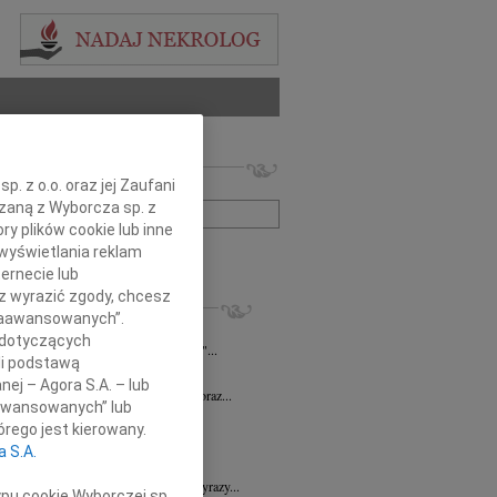
 nekrologów i wspomnień
. z o.o. oraz jej Zaufani
zwisko lub numer ogłoszenia:
ązaną z Wyborcza sp. z
ry plików cookie lub inne
wyświetlania reklam
+ szukanie zaawansowane
ernecie lub
sz wyrazić zgody, chcesz
KROLOGI
 Zaawansowanych”.
n Piotr Czarnota
17.07.2026
Rzeszów
 dotyczących
umiera ten, kto trwa w pamięci żywych"...
li podstawą
7.2026
Rzeszów
nej – Agora S.A. – lub
Dyrektorowi Jerzemu Guniewskiemu oraz...
aawansowanych” lub
 Drozd
17.06.2026
Rzeszów
rego jest kierowany.
omnym smutkiem i niedowierzaniem...
a S.A.
6.2026
Rzeszów
Dr n. med. Mai Ptasiewicz składamy wyrazy...
ypu cookie Wyborczej sp.