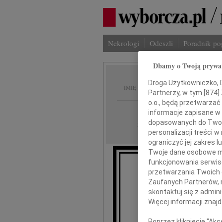
Nekrologi
Odeszli
Poradnik p
Dbamy o Twoją prywa
Karol 
Droga Użytkowniczko, Dr
IMIĘ I NAZWISKO:
Partnerzy, w tym [
874
]
o.o., będą przetwarzać 
Rzeszów
REGION:
informacje zapisane w
dopasowanych do Twoich
17.06.2026
DATA EMISJI:
personalizacji treści 
ograniczyć jej zakres
Twoje dane osobowe mo
funkcjonowania serwisó
przetwarzania Twoich da
Z ogrom
Zaufanych Partnerów, 
przyjęliś
skontaktuj się z admin
Więcej informacji znaj
Poprzez kliknięcie "Ak