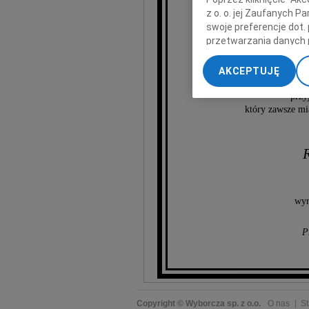
z o. o. jej Zaufanych 
swoje preferencje dot.
K
przetwarzania danych 
„Ustawienia zaawansow
AKCEPTUJĘ
My, nasi Zaufani Part
naszego kolegi z la
dokładnych danych geol
przyj
Przechowywanie informa
który zawsze mi
treści, badnie odbiorcó
R
wyr
P
Copyright © Wyborcza sp. z o.o.
O nas
St