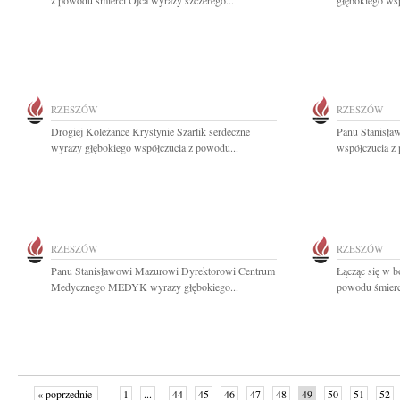
z powodu śmierci Ojca wyrazy szczerego...
głębokiego wsp
RZESZÓW
RZESZÓW
Drogiej Koleżance Krystynie Szarlik serdeczne
Panu Stanisła
wyrazy głębokiego współczucia z powodu...
współczucia z 
RZESZÓW
RZESZÓW
Panu Stanisławowi Mazurowi Dyrektorowi Centrum
Łącząc się w 
Medycznego MEDYK wyrazy głębokiego...
powodu śmierci
« poprzednie
1
...
44
45
46
47
48
49
50
51
52