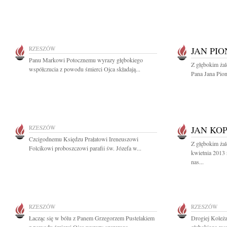
RZESZÓW
JAN PI
Panu Markowi Potocznemu wyrazy głębokiego
Z głębokim ża
współczucia z powodu śmierci Ojca składają...
Pana Jana Pion
RZESZÓW
JAN KO
Czcigodnemu Księdzu Prałatowi Ireneuszowi
Z głębokim ża
Folcikowi proboszczowi parafii św. Józefa w...
kwietnia 2013
nas...
RZESZÓW
RZESZÓW
Łacząc się w bólu z Panem Grzegorzem Pustelakiem
Drogiej Koleż