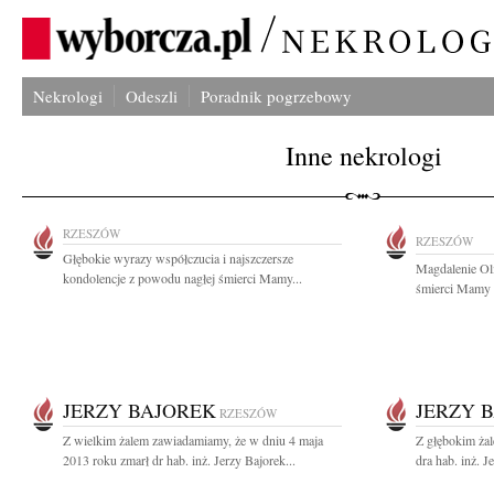
Nekrologi
Odeszli
Poradnik pogrzebowy
Inne nekrologi
RZESZÓW
RZESZÓW
Głębokie wyrazy współczucia i najszczersze
Magdalenie Ol
kondolencje z powodu nagłej śmierci Mamy...
śmierci Mamy s
JERZY BAJOREK
JERZY 
RZESZÓW
Z wielkim żalem zawiadamiamy, że w dniu 4 maja
Z głębokim ża
2013 roku zmarł dr hab. inż. Jerzy Bajorek...
dra hab. inż. J