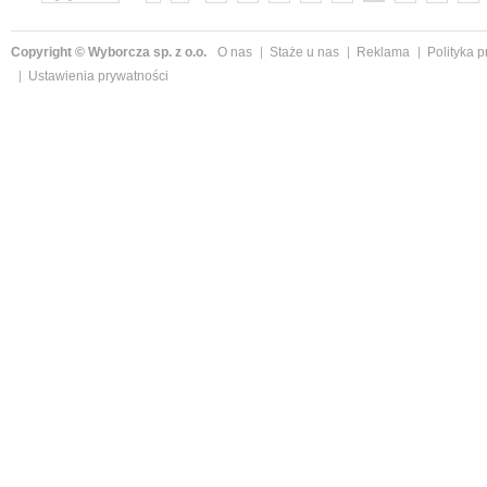
»
Copyright © Wyborcza sp. z o.o.
O nas
Staże u nas
Reklama
Polityka 
Ustawienia prywatności