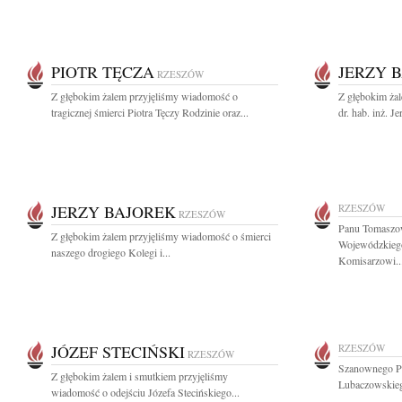
PIOTR TĘCZA
JERZY 
RZESZÓW
Z głębokim żalem przyjęliśmy wiadomość o
Z głębokim ża
tragicznej śmierci Piotra Tęczy Rodzinie oraz...
dr. hab. inż. J
JERZY BAJOREK
RZESZÓW
RZESZÓW
Panu Tomaszo
Z głębokim żalem przyjęliśmy wiadomość o śmierci
Wojewódzkiego
naszego drogiego Kolegi i...
Komisarzowi..
JÓZEF STECIŃSKI
RZESZÓW
RZESZÓW
Szanownego Pa
Z głębokim żalem i smutkiem przyjęliśmy
Lubaczowskieg
wiadomość o odejściu Józefa Stecińskiego...