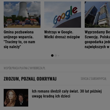
Gmina pozbawiona
Wstrząs w Google.
Wyprzedamy Bel
unijnego wsparcia.
Wielki drenaż mózgów
Szwecję. Polsk
"Tracimy to, co nam
gospodarka jed
się należy"
największych w
WSPÓŁPRACA PŁATNA Z WYBORCZA.PL
ZROZUM, POZNAJ, ODKRYWAJ
SEKCJA Z SUBSKRYPCJĄ
Ich romans śledził cały świat. 30 lat później
uwagę kradną ich dzieci