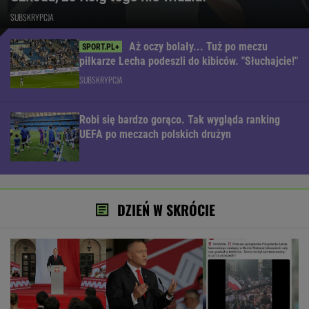
SUBSKRYPCJA
Aż oczy bolały... Tuż po meczu
piłkarze Lecha podeszli do kibiców. "Słuchajcie!"
SUBSKRYPCJA
Robi się bardzo gorąco. Tak wygląda ranking
UEFA po meczach polskich drużyn
DZIEŃ W SKRÓCIE