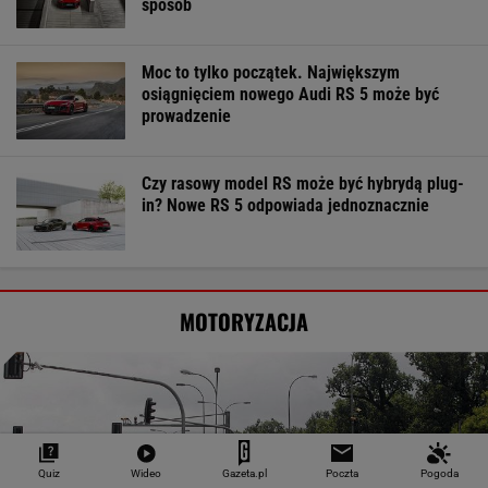
sposób
Moc to tylko początek. Największym
osiągnięciem nowego Audi RS 5 może być
prowadzenie
Czy rasowy model RS może być hybrydą plug-
in? Nowe RS 5 odpowiada jednoznacznie
MOTORYZACJA
Quiz
Wideo
Gazeta.pl
Poczta
Pogoda