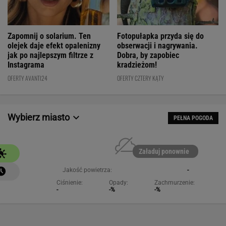
Fotopułapka przyda się do
Zapomnij o solarium. Ten
obserwacji i nagrywania.
olejek daje efekt opalenizny
Dobra, by zapobiec
jak po najlepszym filtrze z
kradzieżom!
Instagrama
OFERTY CZTERY KĄTY
OFERTY AVANTI24
Wybierz miasto
PEŁNA POGODA
Załaduj ponownie
Jakość powietrza:
-
Ciśnienie:
Opady:
Zachmurzenie:
-
-%
-%