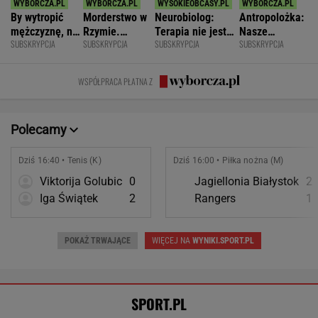
By wytropić
Morderstwo w
Neurobiolog:
Antropolożka:
mężczyznę, nie
Rzymie.
Terapia nie jest
Nasze
SUBSKRYPCJA
SUBSKRYPCJA
SUBSKRYPCJA
SUBSKRYPCJA
musi nawet
Dlaczego
konieczna. Mózg
społeczeństwo
wstawać z
synowie
jest podatny na
nie lubi dzieci
krzesła.
zniszczyli
zmianę
WSPÓŁPRACA PŁATNA Z
swoje życia?
Polecamy
Dziś 16:40 • Tenis (K)
Dziś 16:00 • Piłka nożna (M)
Viktorija Golubic
0
Jagiellonia Białystok
2
Iga Świątek
2
Rangers
1
POKAŻ TRWAJĄCE
WIĘCEJ NA
WYNIKI.SPORT.PL
SPORT.PL