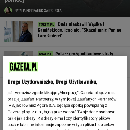
NATALIA KONDRATIUK-ŚWIERUBSKA
Duda ułaskawił Wąsika i
Kamińskiego, jego nie. "Skazał mnie Pan na
karę śmierci"
Polsce grożą miliardowe straty
rocznie. Są wyliczenia
LESZEK KOSTRZEWSKI
Droga Użytkowniczko, Drogi Użytkowniku,
Pracownicy branży IT śmieją się
przez łzy. Zwolnienia w łódzkiej siedzibie
jeśli wyrazisz zgodę klikając „Akceptuję”, Gazeta.pl sp. z o.o.
wielkiej firmy
oraz jej Zaufani Partnerzy, w tym [
676
] Zaufanych Partnerów
SUBSKRYPCJA
IAB, jak również Agora S.A. będąca spółką powiązaną z
Gazeta.pl sp. z o.o., będą przetwarzać Twoje dane osobowe
Urzędnicy pukają do domów. Chcą paragonów
takie jak adresy IP, adresy e-mail czy identyfikatory plików
cookie lub inne informacje zapisane w tych plikach do celów
MATERIAŁ PROMOCYJNY