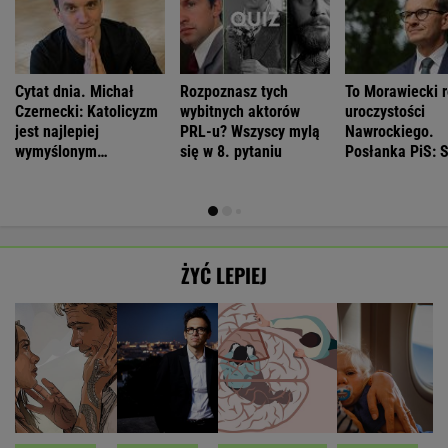
Cytat dnia. Michał
Rozpoznasz tych
To Morawiecki r
Czernecki: Katolicyzm
wybitnych aktorów
uroczystości
jest najlepiej
PRL-u? Wszyscy mylą
Nawrockiego.
wymyślonym
się w 8. pytaniu
Posłanka PiS: 
interesem...
ŻYĆ LEPIEJ