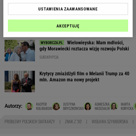
USTAWIENIA ZAAWANSOWANE
Soczewki kontaktowe? To wakacyjny game
changer
MATERIAŁ PROMOCYJNY
AKCEPTUJĘ
Wielowieyska: Mam mdłości,
gdy Morawiecki roztacza wizję rozwoju Polski
SUBSKRYPCJA
Krytycy zmiażdżyli film o Melanii Trump za 40
mln. Amazon ma nowy projekt
KACPER
JUSTYNA
AGNIESZKA
MARTA
Autorzy:
KOLIBABSKI
BRYCZKOWSKA
NIEDZIAŁEK
KORYCKA
PROBLEMY POLSKICH SIATKARZY
ZNAK Z '30'
WISŁAWA SZYMBORSKA