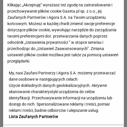
Klikając „Akceptuję” wyrażasz też zgodę na zainstalowanie i
przechowywanie plików cookie Gazeta.pl sp. z o.o., jej
Zaufanych Partnerów i Agora S.A. na Twoim urządzeniu
końcowym. Możesz w każdej chwili zmienić swoje preferencje
dotyczące plików cookie, wywołując narzędzie do zarządzania
twoimi preferencjami dot. przetwarzania danych poprzez
odnośnik „Ustawienia prywatności ” w stopce serwisu i
przechodząc do „Ustawień Zaawansowanych”. Zmiana
Europejski Bank Centralny miażdży pomysł
ustawień plików cookie możliwa jest także za pomocą ustawień
Nawrockiego i Glapińskiego
przeglądarki.
My, nasi Zaufani Partnerzy i Agora S.A. możemy przetwarzać
dane osobowe w następujących celach:
Nie dostała się do liceum mimo
świetnych wyników. Kuratorium wyjaśnia
Użycie dokładnych danych geolokalizacyjnych. Aktywne
skanowanie charakterystyki urządzenia do celów
KLAUDIA KIERZKOWSKA
identyfikacji. Przechowywanie informacji na urządzeniu lub
dostęp do nich. Spersonalizowane reklamy i treści, pomiar
Ten quiz wiedzy ogólnej to solidny trening
reklam i treści, badnie odbiorców i ulepszanie usług.
umysłu! Przekroczysz 9/14?
Lista Zaufanych Partnerów