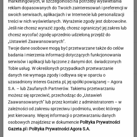
marketingowych, w szczególności na potrzeby wyświetlania
reklam dopasowanych do Twoich zainteresowań i preferencji w
swoich serwisach, aplikacjach i w Internecie lub personalizacji
Muzułmanin i narodowiec. Kim jest raper,
treści w nich wyświetlanych. Wyrażenie zgody jest dobrowolne.
który wystąpił przed Nawrockim?
Jeśli nie chcesz wyrazić zgody, chcesz ograniczyć jej zakres lub
chcesz wycofać zgodę uprzednio udzieloną przejdź do
„Ustawień Zaawansowanych”.
Twoje dane osobowe mogą być przetwarzane także do celów
Rekord padł w niewielkim stawie. Taki okaz
badania i mierzenia informacji dotyczących funkcjonowania
trafia się bardzo rzadko
serwisów i aplikacji lub łączone z danymi dot. świadczonych
Tobie usług. W określonych przypadkach przetwarzanie
danych nie wymaga zgody i odbywa się w oparciu o
uzasadniony interes Gazeta.pl, jej spółki powiązanej – Agora
S.A. – lub Zaufanych Partnerów. Takiemu przetwarzaniu
możesz się sprzeciwić, przechodząc do „Ustawień
Zaawansowanych” lub przez kontakt z administratorem – w
zależności od zakresu sprzeciwu i podmiotu, wobec którego
jest kierowany. Więcej informacji o przetwarzaniu danych
osobowych znajdziesz w dokumencie
Polityka Prywatności
Gazeta.pl
i
Polityka Prywatności Agora S.A.