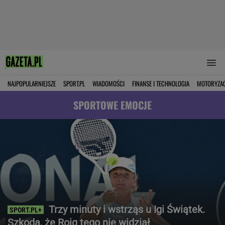
NAJPOPULARNIEJSZE
SPORT.PL
WIADOMOŚCI
FINANSE I TECHNOLOGIA
MOTORYZA
SPORTOWE EMOCJE
Trzy minuty i wstrząs u Igi Świątek.
Szkoda, że Roig tego nie widział