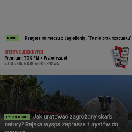
ngers po meczu z Jagiellonią. "To nie brak szacunku"
Prez
NOWE
OFERTA SUBSKRYPCJI
Premium: TOK FM + Wyborcza.pl
MOCNE MEDIA W DUO PAKIECIE. SPRAWDŹ
Jak uratować zagrożony skarb
natury? Rajska wyspa zaprasza turystów do
pomocy