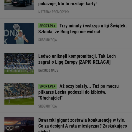
pokazuje, kto tu rozdaje karty!
MATERIAŁ PROMOCYJNY
Trzy minuty i wstrząs u Igi Świątek.
Szkoda, że Roig tego nie widział
SUBSKRYPCJA
Ledwo uniknęli kompromitacji. Tak Lech
zagrał o Ligę Europy [ZAPIS RELACJI]
BARTOSZ NAUS
Aż oczy bolały... Tuż po meczu
piłkarze Lecha podeszli do kibiców.
"Słuchajcie!"
SUBSKRYPCJA
Bawarski gigant zostawia konkurencję w tyle.
Co za design! A rata miesięczna? Zaskakująco
niska!