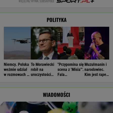
WIĘCEJ NIŻ WYNIK. SUBSKRYBUJ
POLITYKA
Niemcy. Polska
To Morawiecki
"Przypomina się
Muzułmanin i
weźmie udział
robił na
scena z 'Misia'".
narodowiec.
w rozmowach o
uroczystości
Fala
Kim jest raper,
zagrożeniach
Nawrockiego.
komentarzy po
który wystąpił
Jest nagranie.
rocznicy
przed
"Skandal"
Nawrockiego
Nawrockim?
WIADOMOŚCI