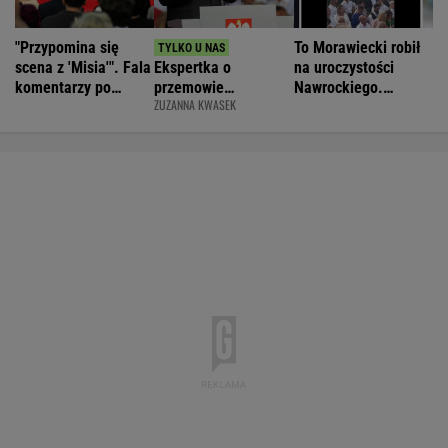
"Przypomina się
To Morawiecki robił
scena z 'Misia'". Fala
Ekspertka o
na uroczystości
komentarzy po
przemowie
Nawrockiego.
ZUZANNA KWASEK
rocznicy
Nawrockiego.
Posłanka PiS:
Nawrockiego
"Błyskotliwie nie
Skandal
jest"