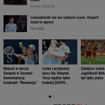
MATERIAŁ PROMOCYJNY
Lewandowski nie ma żadnych szans. Ekspert
mówi to wprost
PIŁKA NOŻNA
Nokaut w meczu
Łatwy i przyjemny
Zabójcze osiem
Świątek w Toronto!
mecz dla Świątek.
Jagiellonii! Boh
Komentatorzy
Teraz będzie tylko
był tylko jeden
krzyknęli: "Rewelacja"
trudniej [ZAPIS
RELACJI]