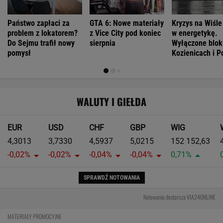
Państwo zapłaci za
GTA 6: Nowe materiały
Kryzys na Wiśle
problem z lokatorem?
z Vice City pod koniec
w energetykę.
Do Sejmu trafił nowy
sierpnia
Wyłączone blok
pomysł
Kozienicach i P
WALUTY I GIEŁDA
EUR
USD
CHF
GBP
WIG
4,3013
3,7330
4,5937
5,0215
152 152,63
-0,02%
-0,02%
-0,04%
-0,04%
0,71%
SPRAWDŹ NOTOWANIA
Notowania dostarcza VIA24ONLINE
MATERIAŁY PROMOCYJNE