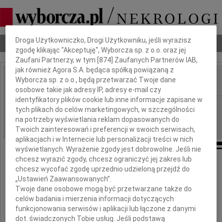
Dbamy o Twoją prywatność
Droga Użytkowniczko, Drogi Użytkowniku, jeśli wyrazisz
Nekrologi
Odeszli
Poradnik pogrzebowy
zgodę klikając "Akceptuję", Wyborcza sp. z o.o. oraz jej
Zaufani Partnerzy, w tym [
874
] Zaufanych Partnerów IAB,
jak również Agora S.A. będąca spółką powiązaną z
Wyborcza sp. z o.o., będą przetwarzać Twoje dane
IMIĘ I NAZWISKO:
osobowe takie jak adresy IP, adresy e-mail czy
identyfikatory plików cookie lub inne informacje zapisane w
cała Polska
REGION:
tych plikach do celów marketingowych, w szczególności
20.12.2018
na potrzeby wyświetlania reklam dopasowanych do
DATA EMISJI:
Twoich zainteresowań i preferencji w swoich serwisach,
aplikacjach i w Internecie lub personalizacji treści w nich
wyświetlanych. Wyrażenie zgody jest dobrowolne. Jeśli nie
chcesz wyrazić zgody, chcesz ograniczyć jej zakres lub
Odszedł
chcesz wycofać zgodę uprzednio udzieloną przejdź do
„Ustawień Zaawansowanych”.
Twoje dane osobowe mogą być przetwarzane także do
Kazimierz Kutz
celów badania i mierzenia informacji dotyczących
funkcjonowania serwisów i aplikacji lub łączone z danymi
dot. świadczonych Tobie usług. Jeśli podstawą