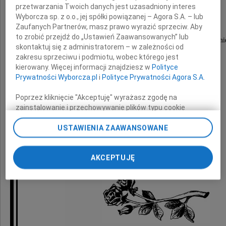
przetwarzania Twoich danych jest uzasadniony interes
Reżyser i Obywatel
Wyborcza sp. z o.o., jej spółki powiązanej – Agora S.A. – lub
Zaufanych Partnerów, masz prawo wyrazić sprzeciw. Aby
to zrobić przejdź do „Ustawień Zaawansowanych” lub
w Teatrze Narodowym wystawił Kartotekę, Na czworakach i Śmi
skontaktuj się z administratorem – w zależności od
zakresu sprzeciwu i podmiotu, wobec którego jest
kierowany. Więcej informacji znajdziesz w
Polityce
Żegnamy Go ze smutkiem
Prywatności Wyborcza.pl
i
Polityce Prywatności Agora S.A.
Poprzez kliknięcie "Akceptuję" wyrażasz zgodę na
Teatr Narodowy w Warszawie
zainstalowanie i przechowywanie plików typu cookie
Wyborczej sp. z o. o. jej Zaufanych Partnerów i Agora S.A.
na Twoim urządzeniu końcowym. Możesz też w każdej
USTAWIENIA ZAAWANSOWANE
chwili zmienić swoje preferencje dot. plików cookie,
ponownie wywołując narzędzie do zarządzania Twoimi
AKCEPTUJĘ
preferencjami dot. przetwarzania danych poprzez
odnośnik „Ustawienia prywatności” w stopce serwisu i
przechodząc do sekcji „Ustawienia zaawansowane”.
Zmiana ustawień plików cookie możliwa jest także za
pomocą ustawień przeglądarki.
My, nasi Zaufani Partnerzy i Agora S.A. możemy