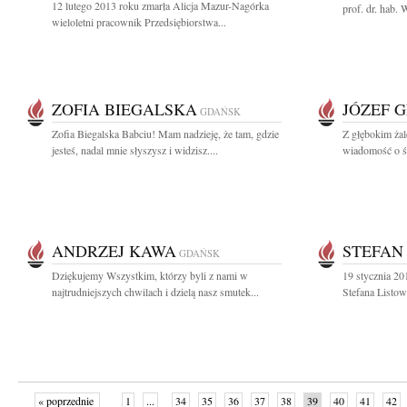
12 lutego 2013 roku zmarła Alicja Mazur-Nagórka
prof. dr. hab.
wieloletni pracownik Przedsiębiorstwa...
ZOFIA BIEGALSKA
JÓZEF 
GDAŃSK
Zofia Biegalska Babciu! Mam nadzieję, że tam, gdzie
Z głębokim żal
jesteś, nadal mnie słyszysz i widzisz....
wiadomość o śm
ANDRZEJ KAWA
STEFAN
GDAŃSK
Dziękujemy Wszystkim, którzy byli z nami w
19 stycznia 20
najtrudniejszych chwilach i dzielą nasz smutek...
Stefana Listow
« poprzednie
1
...
34
35
36
37
38
39
40
41
42