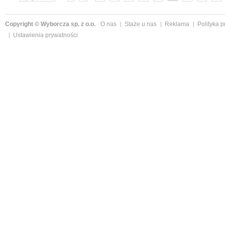
»
Copyright © Wyborcza sp. z o.o.
O nas
Staże u nas
Reklama
Polityka 
Ustawienia prywatności