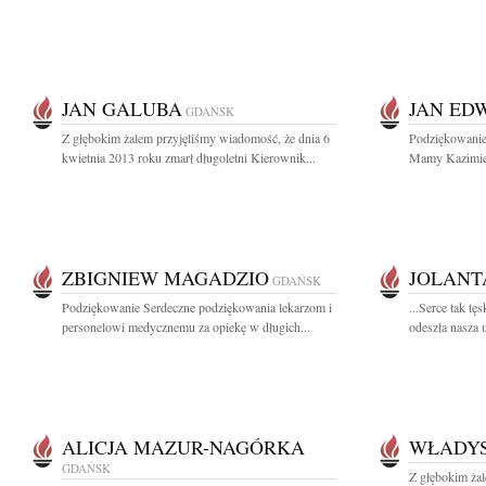
JAN GALUBA
JAN ED
GDAŃSK
Z głębokim żalem przyjęliśmy wiadomość, że dnia 6
Podziękowanie 
kwietnia 2013 roku zmarł długoletni Kierownik...
Mamy Kazimier
ZBIGNIEW MAGADZIO
JOLANT
GDAŃSK
Podziękowanie Serdeczne podziękowania lekarzom i
...Serce tak tę
personelowi medycznemu za opiekę w długich...
odeszła nasza 
ALICJA MAZUR-NAGÓRKA
WŁADY
GDAŃSK
Z głębokim ża