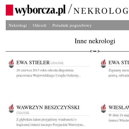
Nekrologi
Odeszli
Poradnik pogrzebowy
Inne nekrologi
EWA STIELER
EWA ST
GDAŃSK
20 czerwca 2013 roku odeszła długoletnia
Żegnamy naszą
pracownica Wojewódzkiego Urzędu Ochrony...
prawą, odważni
WAWRZYN BESZCZYŃSKI
WIESŁA
GDAŃSK
W dniu 24 maja
Z głębokim żalem przyjęliśmy wiadomość o
śmierci Wiesł
tragicznej śmierci naszego Przyjaciela Wawrzyna...