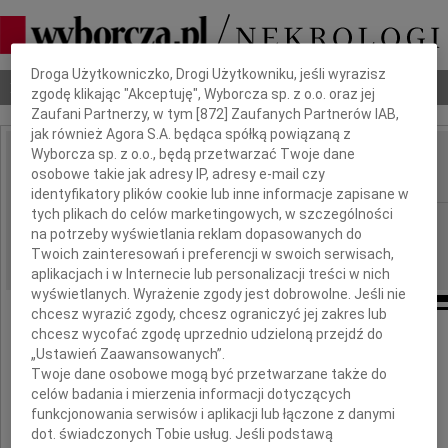
Dbamy o Twoją prywatność
Droga Użytkowniczko, Drogi Użytkowniku, jeśli wyrazisz
Nekrologi
Odeszli
Poradnik pogrzebowy
zgodę klikając "Akceptuję", Wyborcza sp. z o.o. oraz jej
Zaufani Partnerzy, w tym [
872
] Zaufanych Partnerów IAB,
jak również Agora S.A. będąca spółką powiązaną z
Wyborcza sp. z o.o., będą przetwarzać Twoje dane
Zbigniew Magadzio
osobowe takie jak adresy IP, adresy e-mail czy
IMIĘ I NAZWISKO:
identyfikatory plików cookie lub inne informacje zapisane w
tych plikach do celów marketingowych, w szczególności
Gdańsk
REGION:
na potrzeby wyświetlania reklam dopasowanych do
29.03.2013
DATA EMISJI:
Twoich zainteresowań i preferencji w swoich serwisach,
aplikacjach i w Internecie lub personalizacji treści w nich
wyświetlanych. Wyrażenie zgody jest dobrowolne. Jeśli nie
chcesz wyrazić zgody, chcesz ograniczyć jej zakres lub
chcesz wycofać zgodę uprzednio udzieloną przejdź do
Podziękowanie
„Ustawień Zaawansowanych”.
Twoje dane osobowe mogą być przetwarzane także do
celów badania i mierzenia informacji dotyczących
Serdeczne podziękowania
funkcjonowania serwisów i aplikacji lub łączone z danymi
lekarzom i personelowi medycznemu
dot. świadczonych Tobie usług. Jeśli podstawą