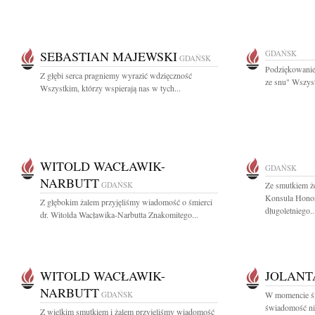
SEBASTIAN MAJEWSKI
GDAŃSK
GDAŃSK
Podziękowanie 
Z głębi serca pragniemy wyrazić wdzięczność
ze snu" Wszyst
Wszystkim, którzy wspierają nas w tych...
WITOLD WACŁAWIK-
GDAŃSK
NARBUTT
GDAŃSK
Ze smutkiem ż
Konsula Honor
Z głębokim żalem przyjęliśmy wiadomość o śmierci
długoletniego..
dr. Witolda Wacławika-Narbutta Znakomitego...
WITOLD WACŁAWIK-
JOLANT
NARBUTT
GDAŃSK
W momencie śm
świadomość nic
Z wielkim smutkiem i żalem przyjęliśmy wiadomość