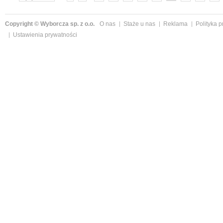
»
Copyright © Wyborcza sp. z o.o.
O nas
Staże u nas
Reklama
Polityka 
Ustawienia prywatności