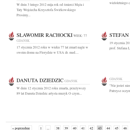
wieloletniego 
W dniu 3 lutego 2012 mija rok od śmierci Męża i
Taty Wojciecha Krzysztofa Świrkowskiego
Prosimy...
SŁAWOMIR RACHOCKI
STEFAN
WIEK: 77
GDAŃSK
19 stycznia 20
17 stycznia 2012 roku w wieku 77 lat zmarł nagle w
prof. Stefana L
swoim domu na Florydzie w USA dr. med....
DANUTA DZIEDZIC
GDAŃSK
GDAŃSK
"Nie jesteś nie
W dniu 12 stycznia 2012 roku zmarła, przeżywszy
Patrzysz oczym
89 lat Danuta Dziedzic artysta muzyk O czym...
« poprzednie
1
...
38
39
40
41
42
43
44
45
46