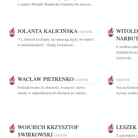
o śmierci Witolda Wacławika-Narbutta Na zawsze...
JOLANTA KALICIŃSKA
WITOLD
GDAŃSK
NARBU
"Ci, których kochamy, nie umierają nigdy, bo miłość
to nieśmiertelność" (Emily Dickinson)...
Z wielkim żal
Narbutta Kon
Listowski...
WACŁAW PIETRENKO
GDAŃSK
GDAŃSK
Podziękowanie Za obecność, wsparcie i słowa
Naszej Koleżan
otuchy w najtrudniejszych chwilach po śmierci...
wyrazy serdecz
WOJCIECH KRZYSZTOF
LESZEK
SWIRKOWSKI
GDAŃSK
Z ogromnym s