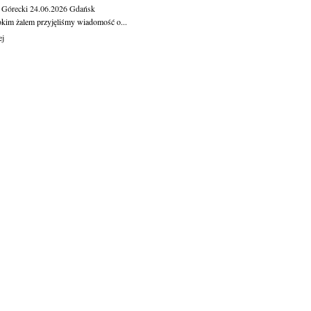
 Górecki
24.06.2026
Gdańsk
okim żalem przyjęliśmy wiadomość o...
ej