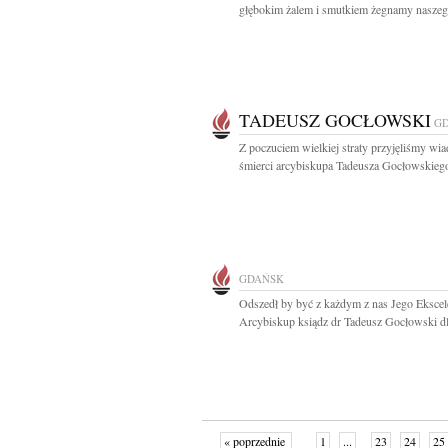
głębokim żalem i smutkiem żegnamy naszego
TADEUSZ GOCŁOWSKI
G
Z poczuciem wielkiej straty przyjęliśmy wi
śmierci arcybiskupa Tadeusza Gocłowskiego
GDAŃSK
Odszedł by być z każdym z nas Jego Ekscel
Arcybiskup ksiądz dr Tadeusz Gocłowski dl
« poprzednie
1
...
23
24
25