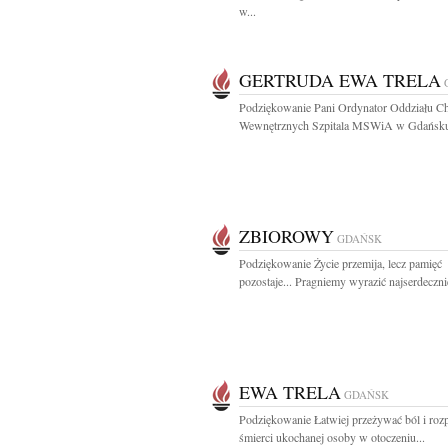
w...
GERTRUDA EWA TRELA
Podziękowanie Pani Ordynator Oddziału C
Wewnętrznych Szpitala MSWiA w Gdańsku 
ZBIOROWY
GDAŃSK
Podziękowanie Życie przemija, lecz pamięć
pozostaje... Pragniemy wyrazić najserdecznie
EWA TRELA
GDAŃSK
Podziękowanie Łatwiej przeżywać ból i roz
śmierci ukochanej osoby w otoczeniu...