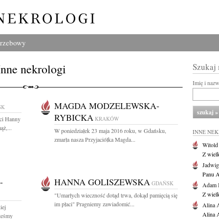
grzebowy
Inne nekrologi
Szukaj
Imię i naz
MAGDA MODZELEWSKA-
SK
RYBICKA
ci Hanny
KRAKÓW
ż,...
W poniedziałek 23 maja 2016 roku, w Gdańsku,
INNE NE
zmarła nasza Przyjaciółka Magda...
Witold
Z wiel
Jadwig
Panu A
-
HANNA GOLISZEWSKA
GDAŃSK
Adam 
Z wiel
"Umarłych wieczność dotąd trwa, dokąd pamięcią się
im płaci" Pragniemy zawiadomić...
Alina 
iej
Alina 
teśmy