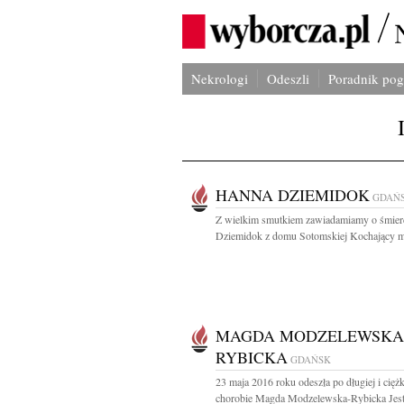
Nekrologi
Odeszli
Poradnik po
HANNA DZIEMIDOK
GDAŃ
Z wielkim smutkiem zawiadamiamy o śmier
Dziemidok z domu Sotomskiej Kochający mą
MAGDA MODZELEWSKA
RYBICKA
GDAŃSK
23 maja 2016 roku odeszła po długiej i ciężk
chorobie Magda Modzelewska-Rybicka Jes