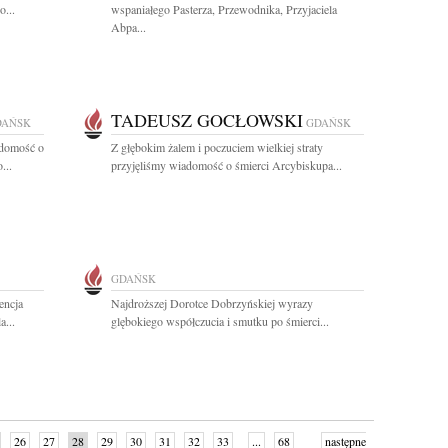
...
wspaniałego Pasterza, Przewodnika, Przyjaciela
Abpa...
TADEUSZ GOCŁOWSKI
DAŃSK
GDAŃSK
adomość o
Z głębokim żalem i poczuciem wielkiej straty
...
przyjęliśmy wiadomość o śmierci Arcybiskupa...
GDAŃSK
encja
Najdroższej Dorotce Dobrzyńskiej wyrazy
a...
glębokiego współczucia i smutku po śmierci...
26
27
28
29
30
31
32
33
...
68
następne