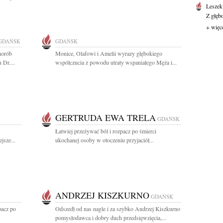
Leszek
Z głęb
+ więc
GDAŃSK
GDAŃSK
horób
Monice, Olafowi i Amelii wyrazy głębokiego
Dr....
współczucia z powodu utraty wspaniałego Męża i...
GERTRUDA EWA TRELA
GDAŃSK
Łatwiej przeżywać ból i rozpacz po śmierci
jsze...
ukochanej osoby w otoczeniu przyjaciół...
ANDRZEJ KISZKURNO
GDAŃSK
pacz po
Odszedł od nas nagle i za szybko Andrzej Kiszkurno
pomysłodawca i dobry duch przedsięwzięcia,...