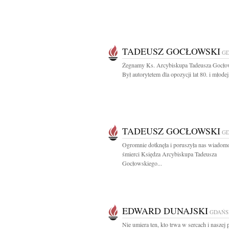
TADEUSZ GOCŁOWSKI
G
Żegnamy Ks. Arcybiskupa Tadeusza Gocło
Był autorytetem dla opozycji lat 80. i młodej,
TADEUSZ GOCŁOWSKI
G
Ogromnie dotknęła i poruszyła nas wiadom
śmierci Księdza Arcybiskupa Tadeusza
Gocłowskiego...
EDWARD DUNAJSKI
GDAŃS
Nie umiera ten, kto trwa w sercach i naszej 