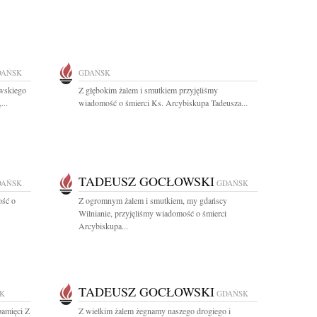
DAŃSK
GDAŃSK
wskiego
Z głębokim żalem i smutkiem przyjęliśmy
...
wiadomość o śmierci Ks. Arcybiskupa Tadeusza...
TADEUSZ GOCŁOWSKI
DAŃSK
GDAŃSK
ość o
Z ogromnym żalem i smutkiem, my gdańscy
Wilnianie, przyjęliśmy wiadomość o śmierci
Arcybiskupa...
TADEUSZ GOCŁOWSKI
K
GDAŃSK
pamięci Z
Z wielkim żalem żegnamy naszego drogiego i