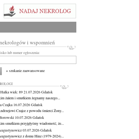
 nekrologów i wspomnień
wisko lub numer ogłoszenia:
+ szukanie zaawansowane
KROLOGI
 Halka
wiek: 89
21.07.2026
Gdańsk
kim żalem i smutkiem żegnamy naszego...
a Czajka
16.07.2026
Gdańsk
ndrzejowi Czajce z powodu śmierci Żony...
Borowski
10.07.2026
Gdańsk
kim smutkiem przyjęłyśmy wiadomość, że...
Augustynowicz
03.07.2026
Gdańsk
Augustynowicz z domu Hinz (1979-2024)...