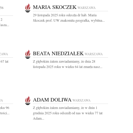
MARIA SKOCZEK
 56
WARSZAWA
29 listopada 2025 roku odeszła dr hab. Maria
 2
Skoczek prof. UW znakomita geografka, wybitna...
asza...
BEATA NIEDZIAŁEK
ZAWA
WARSZAWA
67 lat
Z głębokim żalem zawiadamiamy, że dnia 28
listopada 2025 roku w wieku 64 lat zmarła nasz...
ADAM DOLIWA
WA
WARSZAWA
ieku 96
Z głębokim żalem zawiadamiamy, że w dniu 1
ości...
grudnia 2025 roku odszedł od nas w wieku 77 lat
Adam...