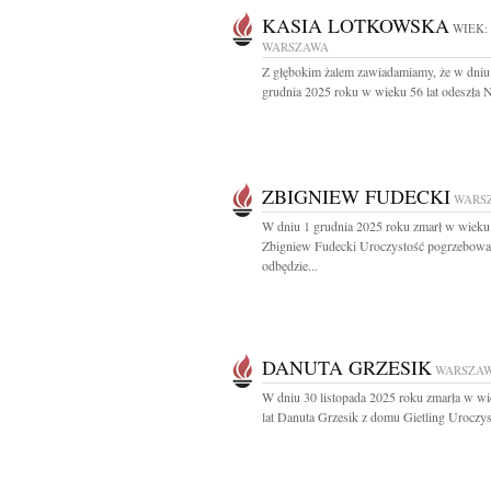
KASIA LOTKOWSKA
WIEK:
WARSZAWA
Z głębokim żalem zawiadamiamy, że w dniu
grudnia 2025 roku w wieku 56 lat odeszła N
ZBIGNIEW FUDECKI
WARS
W dniu 1 grudnia 2025 roku zmarł w wieku 
Zbigniew Fudecki Uroczystość pogrzebowa
odbędzie...
DANUTA GRZESIK
WARSZA
W dniu 30 listopada 2025 roku zmarła w w
lat Danuta Grzesik z domu Gietling Uroczyst