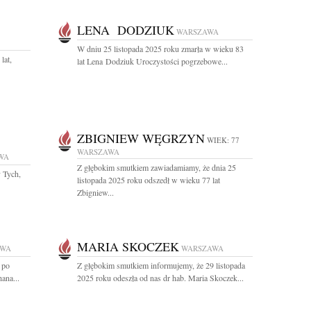
LENA DODZIUK
WARSZAWA
W dniu 25 listopada 2025 roku zmarła w wieku 83
lat,
lat Lena Dodziuk Uroczystości pogrzebowe...
ZBIGNIEW WĘGRZYN
WIEK: 77
WARSZAWA
WA
Z głębokim smutkiem zawiadamiamy, że dnia 25
 Tych,
listopada 2025 roku odszedł w wieku 77 lat
Zbigniew...
MARIA SKOCZEK
AWA
WARSZAWA
 po
Z głębokim smutkiem informujemy, że 29 listopada
hana...
2025 roku odeszła od nas dr hab. Maria Skoczek...