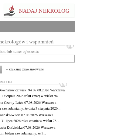
 nekrologów i wspomnień
wisko lub numer ogłoszenia:
+ szukanie zaawansowane
KROLOGI
Downarowicz
wiek: 94
07.08.2026
Warszawa
 1 sierpnia 2026 roku zmarł w wieku 94...
na Czerny-Latek
07.08.2026
Warszawa
 zawiadamiamy, że dnia 3 sierpnia 2026...
lińska-Witort
07.08.2026
Warszawa
 31 lipca 2026 roku zmarła w wieku 78...
zata Kościelska
07.08.2026
Warszawa
kim bólem zawiadamiamy, że 3...