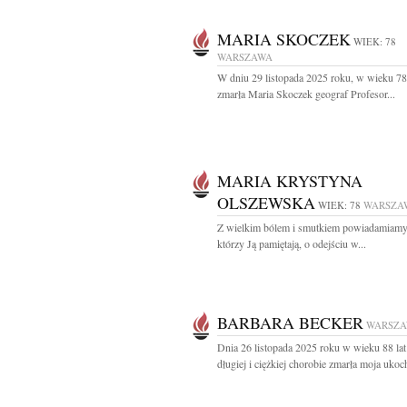
MARIA SKOCZEK
WIEK: 78
WARSZAWA
W dniu 29 listopada 2025 roku, w wieku 78 
zmarła Maria Skoczek geograf Profesor...
MARIA KRYSTYNA
OLSZEWSKA
WIEK: 78
WARSZA
Z wielkim bólem i smutkiem powiadamiamy
którzy Ją pamiętają, o odejściu w...
BARBARA BECKER
WARSZ
Dnia 26 listopada 2025 roku w wieku 88 lat
długiej i ciężkiej chorobie zmarła moja ukoc