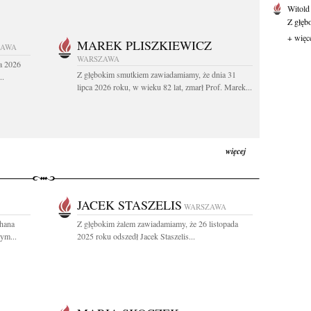
Witold
Z głęb
+ więc
MAREK PLISZKIEWICZ
ZAWA
WARSZAWA
a 2026
Z głębokim smutkiem zawiadamiamy, że dnia 31
..
lipca 2026 roku, w wieku 82 lat, zmarł Prof. Marek...
więcej
JACEK STASZELIS
WARSZAWA
chana
Z głębokim żalem zawiadamiamy, że 26 listopada
ym...
2025 roku odszedł Jacek Staszelis...