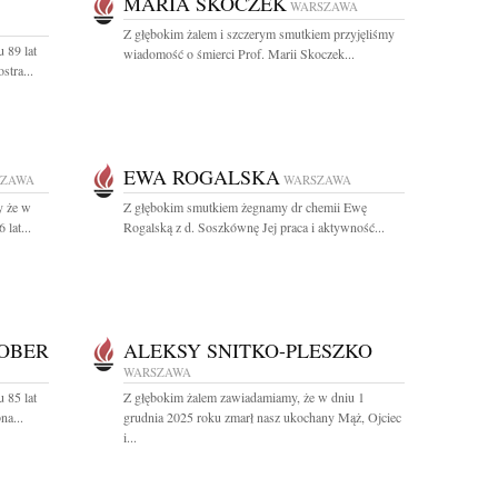
MARIA SKOCZEK
WARSZAWA
Z głębokim żalem i szczerym smutkiem przyjęliśmy
 89 lat
wiadomość o śmierci Prof. Marii Skoczek...
stra...
EWA ROGALSKA
SZAWA
WARSZAWA
y że w
Z głębokim smutkiem żegnamy dr chemii Ewę
lat...
Rogalską z d. Soszkównę Jej praca i aktywność...
OBER
ALEKSY SNITKO-PLESZKO
WARSZAWA
 85 lat
Z głębokim żalem zawiadamiamy, że w dniu 1
na...
grudnia 2025 roku zmarł nasz ukochany Mąż, Ojciec
i...