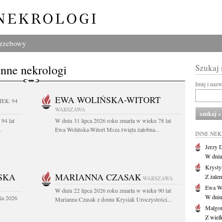
grzebowy
Inne nekrologi
Szukaj
Imię i naz
EWA WOLIŃSKA-WITORT
IEK: 94
WARSZAWA
94 lat
W dniu 31 lipca 2026 roku zmarła w wieku 78 lat
.
Ewa Wolińska-Witort Msza święta żałobna...
INNE NE
Jerzy 
W dniu
Krysty
SKA
MARIANNA CZASAK
Z żalem
WARSZAWA
Ewa Wo
W dniu 22 lipca 2026 roku zmarła w wieku 90 lat
W dniu
ia 2026
Marianna Czasak z domu Krysiak Uroczystości...
Małgor
Z wiel