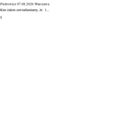
 Piotrowicz
07.08.2026
Warszawa
okim żalem zawiadamiamy, że 1...
ej