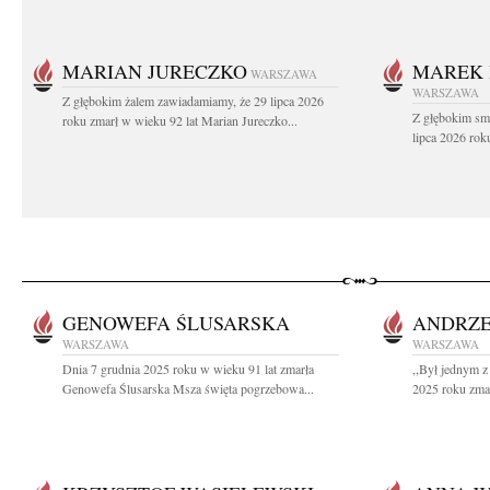
MARIAN JURECZKO
MAREK 
WARSZAWA
WARSZAWA
Z głębokim żalem zawiadamiamy, że 29 lipca 2026
Z głębokim sm
roku zmarł w wieku 92 lat Marian Jureczko...
lipca 2026 rok
GENOWEFA ŚLUSARSKA
ANDRZE
WARSZAWA
WARSZAWA
Dnia 7 grudnia 2025 roku w wieku 91 lat zmarła
,,Był jednym z
Genowefa Ślusarska Msza święta pogrzebowa...
2025 roku zmar