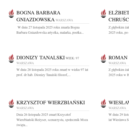
BOGNA BARBARA
ELŻBIE
GNIAZDOWSKA
CHRUŚC
WARSZAWA
W dniu 27 listopada 2025 roku zmarła Bogna
Z głębokim żal
Barbara Gniazdowska artystka, malarka, poetka...
2025 roku, po d
DIONIZY TANALSKI
ROMAN
WIEK: 97
WARSZAWA
WARSZAWA
W dniu 28 listopada 2025 roku zmarł w wieku 97 lat
Z głębokim żal
prof. dr hab. Dionizy Tanalski filozof,...
2025 roku w H
KRZYSZTOF WIERZBIAŃSKI
WIESŁA
WARSZAWA
WARSZAWA
Dnia 26 listopada 2025 zmarł Krzysztof
W dniu 29 lis
Wierzbiański Reżyser, scenarzysta, społecznik Msza
lat Wiesława So
święta...