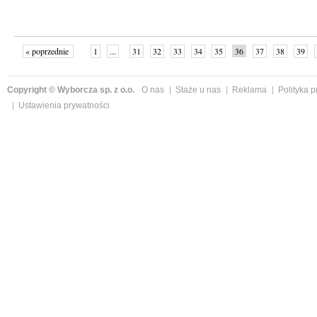
« poprzednie
1
...
31
32
33
34
35
36
37
38
39
»
Copyright © Wyborcza sp. z o.o.
O nas
Staże u nas
Reklama
Polityka 
Ustawienia prywatności