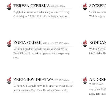
TERESA CZERSKA
SZCZEP
WARSZAWA
Z głębokim żalem zawiadamiamy o śmierci Teresy
"Nie umiera te
Czerskiej ur. 22.09.1938 r. Msza święta żałobna...
W dniu 4 grudn
ZOFIA OŁDAK
BOHDAN
WIEK: 95
WARSZAWA
W dniu 3 grudnia odeszła od nas w wieku 95 lat
W dniu 5 grud
Zofia Ołdak Uroczystości pogrzebowe rozpoczną
lata Bohdan Bz
się...
ZBIGNIEW DRATWA
ANDRZE
WARSZAWA
WARSZAWA
W dniu 27 listopada 2025 roku zmarł w wieku 89 lat
4 grudnia 2025
nasz ukochany Mąż, Tata, Dziadek i Pradziadek...
Mąż, Tata i Dz