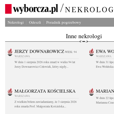
Nekrologi
Odeszli
Poradnik pogrzebowy
Inne nekrologi
JERZY DOWNAROWICZ
EWA WO
WIEK: 94
WARSZAWA
WARSZAWA
W dniu 1 sierpnia 2026 roku zmarł w wieku 94 lat
W dniu 31 lipc
Jerzy Downarowicz Człowiek, który nigdy...
Ewa Wolińska-W
MAŁGORZATA KOŚCIELSKA
MARIAN
WARSZAWA
W dniu 22 lipc
Z wielkim bólem zawiadamiamy, że 3 sierpnia 2026
Marianna Czas
roku zmarła Prof. Małgorzata Kościelska...