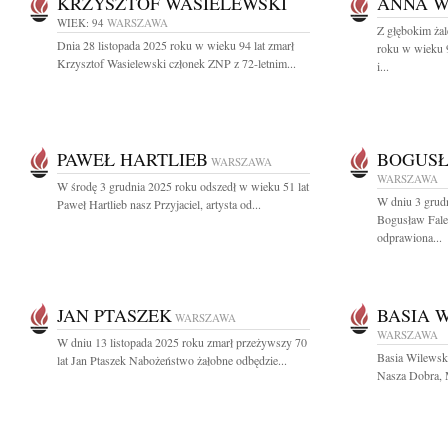
KRZYSZTOF WASIELEWSKI
ANNA W
WIEK: 94
WARSZAWA
Z głębokim ża
Dnia 28 listopada 2025 roku w wieku 94 lat zmarł
roku w wieku 
Krzysztof Wasielewski członek ZNP z 72-letnim...
i...
PAWEŁ HARTLIEB
BOGUSŁ
WARSZAWA
WARSZAWA
W środę 3 grudnia 2025 roku odszedł w wieku 51 lat
W dniu 3 grudn
Paweł Hartlieb nasz Przyjaciel, artysta od...
Bogusław Fale
odprawiona...
JAN PTASZEK
BASIA 
WARSZAWA
WARSZAWA
W dniu 13 listopada 2025 roku zmarł przeżywszy 70
Basia Wilewska
lat Jan Ptaszek Nabożeństwo żałobne odbędzie...
Nasza Dobra, M