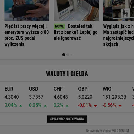
Pięć lat pracy więcej i
Dostałeś taki
Wygląda jak z h
emerytura wyższa o 80
list z banku? Lepiej go
Ma zastąpić lud
proc. ZUS podał
nie ignorować
najgroźniejszyc
wyliczenia
akcjach
WALUTY I GIEŁDA
EUR
USD
CHF
GBP
WIG
4,3040
3,7357
4,6048
5,0229
151 293,33
0,04%
0,05%
0,2%
-0,01%
-0,56%
SPRAWDŹ NOTOWANIA
Notowania dostarcza VIA24ONLINE