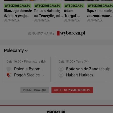
Dlaczego dorosłe
To, co działo się
Adam
Rączki na stole,
dzieci zrywają
na Teneryfie, mi
"Nergal"
zasznurowane
SUBSKRYPCJA
SUBSKRYPCJA
SUBSKRYPCJA
SUBSKRYPCJA
kontakt z
się należało. Nie
Darski: Ja
usta. Byłam
rodzicami?
myślałam, że to
wybieram
wychowana w
złe
terapię, a
dużej dyscyplin
WSPÓŁPRACA PŁATNA Z
większość
facetów
alkohol
Polecamy
Dziś 16:00 • Piłka nożna (M)
Dziś 18:00 • Tenis (M)
Polonia Bytom
-
Botic van de Zandschulp
Pogoń Siedlce
-
Hubert Hurkacz
POKAŻ TRWAJĄCE
WIĘCEJ NA
WYNIKI.SPORT.PL
SPORT.PL