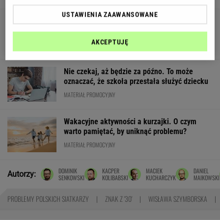
USTAWIENIA ZAAWANSOWANE
Quiz dla błyskotliwych. Pobij średnią 9/15, a
będziemy pod wrażeniem
AKCEPTUJĘ
Nie czekaj, aż będzie za późno. To może
oznaczać, że szkoła przestała służyć dziecku
MATERIAŁ PROMOCYJNY
Wakacyjne aktywności a kurzajki. O czym
warto pamiętać, by uniknąć problemu?
MATERIAŁ PROMOCYJNY
DOMINIK
KACPER
MACIEK
DANIEL
Autorzy:
SENKOWSKI
KOLIBABSKI
KUCHARCZYK
MAIKOWSKI
PROBLEMY POLSKICH SIATKARZY
ZNAK Z '30'
WISŁAWA SZYMBORSKA