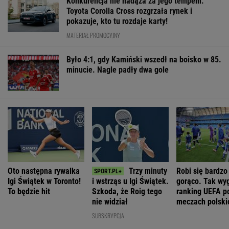
Konkurencja nie nadąża za jego tempem.
Toyota Corolla Cross rozgrzała rynek i
pokazuje, kto tu rozdaje karty!
MATERIAŁ PROMOCYJNY
Było 4:1, gdy Kamiński wszedł na boisko w 85.
minucie. Nagle padły dwa gole
Oto następna rywalka
Trzy minuty
Robi się bardzo
Igi Świątek w Toronto!
i wstrząs u Igi Świątek.
gorąco. Tak wy
To będzie hit
Szkoda, że Roig tego
ranking UEFA p
nie widział
meczach polski
drużyn
SUBSKRYPCJA