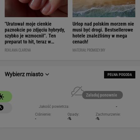
"Uratował moje cienkie
Urlop nad polskim morzem nie
paznokcie po zdjęciu hybrydy,
musi być drogi. Bestsellerowe
szybko je wzmocnił". Ten
hotele znaleźliśmy w mega
preparat to hit, teraz w
cenach!
świetnej cenie
REKLAMA CLARENA
MATERIAŁ PROMOCYJNY
Wybierz miasto
PEŁNA POGODA
Załaduj ponownie
Jakość powietrza:
-
Ciśnienie:
Opady:
Zachmurzenie:
-
-%
-%