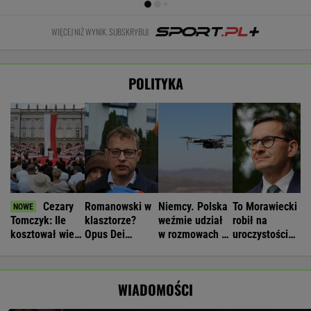
WIĘCEJ NIŻ WYNIK. SUBSKRYBUJ
POLITYKA
Cezary
Romanowski w
Niemcy. Polska
To Morawiecki
Tomczyk: Ile
klasztorze?
weźmie udział
robił na
kosztował wiec
Opus Dei
w rozmowach o
uroczystości
partyjny
reaguje na
zagrożeniach
Nawrockiego.
Nawrockiego?
słowa Bodnara
Jest nagranie.
"Skandal"
WIADOMOŚCI