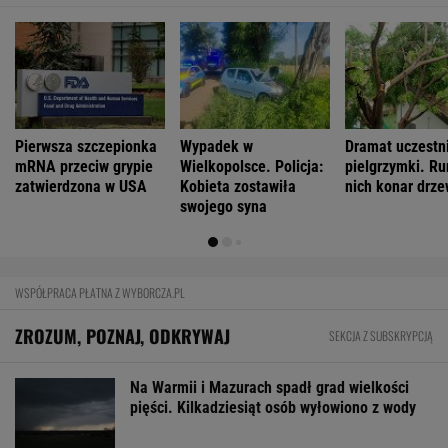
Pierwsza szczepionka
Wypadek w
Dramat uczestn
mRNA przeciw grypie
Wielkopolsce. Policja:
pielgrzymki. Ru
zatwierdzona w USA
Kobieta zostawiła
nich konar drz
swojego syna
WSPÓŁPRACA PŁATNA Z WYBORCZA.PL
ZROZUM, POZNAJ, ODKRYWAJ
SEKCJA Z SUBSKRYPCJĄ
Na Warmii i Mazurach spadł grad wielkości
pięści. Kilkadziesiąt osób wyłowiono z wody