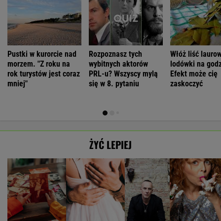
Pustki w kurorcie nad
Rozpoznasz tych
Włóż liść lauro
morzem. "Z roku na
wybitnych aktorów
lodówki na godz
rok turystów jest coraz
PRL-u? Wszyscy mylą
Efekt może cię
mniej"
się w 8. pytaniu
zaskoczyć
ŻYĆ LEPIEJ