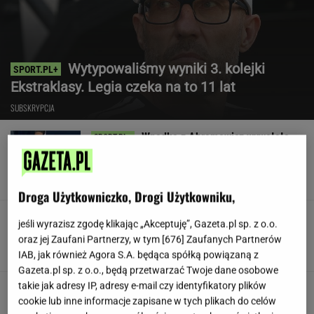
Wytypowaliśmy wyniki 3. kolejki
Ekstraklasy. Legia czeka na to 11 lat
SUBSKRYPCJA
Wpadka z Abramowicz wywołała
szum. U Świątek wydarzyło się coś
ważniejszego
SUBSKRYPCJA
Droga Użytkowniczko, Drogi Użytkowniku,
Koledzy z branży nie mieli litości dla Kłeczka.
jeśli wyrazisz zgodę klikając „Akceptuję”, Gazeta.pl sp. z o.o.
"Odpiął wrotki"
oraz jej Zaufani Partnerzy, w tym [
676
] Zaufanych Partnerów
IAB, jak również Agora S.A. będąca spółką powiązaną z
Gazeta.pl sp. z o.o., będą przetwarzać Twoje dane osobowe
takie jak adresy IP, adresy e-mail czy identyfikatory plików
Były szef PIP szuka pracy. Prosi
cookie lub inne informacje zapisane w tych plikach do celów
o radę. "Jakiej domagać się pensji?"