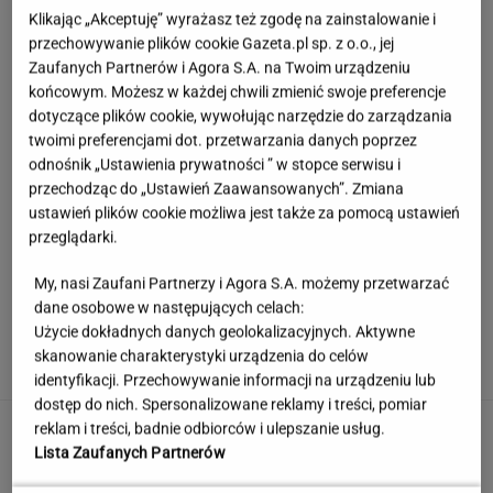
Klikając „Akceptuję” wyrażasz też zgodę na zainstalowanie i
przechowywanie plików cookie Gazeta.pl sp. z o.o., jej
Zaufanych Partnerów i Agora S.A. na Twoim urządzeniu
końcowym. Możesz w każdej chwili zmienić swoje preferencje
dotyczące plików cookie, wywołując narzędzie do zarządzania
twoimi preferencjami dot. przetwarzania danych poprzez
odnośnik „Ustawienia prywatności ” w stopce serwisu i
przechodząc do „Ustawień Zaawansowanych”. Zmiana
ustawień plików cookie możliwa jest także za pomocą ustawień
przeglądarki.
My, nasi Zaufani Partnerzy i Agora S.A. możemy przetwarzać
dane osobowe w następujących celach:
Księżniczka musi iść do wojska. Tyle czasu
Użycie dokładnych danych geolokalizacyjnych. Aktywne
spędzi w armii
skanowanie charakterystyki urządzenia do celów
identyfikacji. Przechowywanie informacji na urządzeniu lub
dostęp do nich. Spersonalizowane reklamy i treści, pomiar
Urzędnicy pukają do domów. Chcą paragonów
reklam i treści, badnie odbiorców i ulepszanie usług.
Lista Zaufanych Partnerów
MATERIAŁ PROMOCYJNY