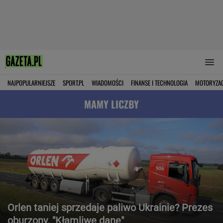
NAJPOPULARNIEJSZE
SPORT.PL
WIADOMOŚCI
FINANSE I TECHNOLOGIA
MOTORYZA
MAMY LICZBY
Orlen taniej sprzedaje paliwo Ukrainie? Prezes
oburzony. "Kłamliwe dane"