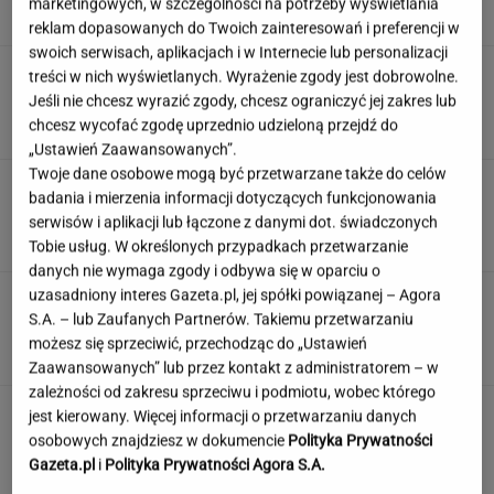
marketingowych, w szczególności na potrzeby wyświetlania
SUBSKRYPCJA
reklam dopasowanych do Twoich zainteresowań i preferencji w
swoich serwisach, aplikacjach i w Internecie lub personalizacji
Atak na "rosyjski Amazon". Płonie centrum
treści w nich wyświetlanych. Wyrażenie zgody jest dobrowolne.
logistyczne Wildberries w Jekaterynburgu
Jeśli nie chcesz wyrazić zgody, chcesz ograniczyć jej zakres lub
chcesz wycofać zgodę uprzednio udzieloną przejdź do
„Ustawień Zaawansowanych”.
Twoje dane osobowe mogą być przetwarzane także do celów
Duda ułaskawił Wąsika i
badania i mierzenia informacji dotyczących funkcjonowania
Kamińskiego, jego nie. "Skazał mnie Pan na
serwisów i aplikacji lub łączone z danymi dot. świadczonych
karę śmierci"
Tobie usług. W określonych przypadkach przetwarzanie
danych nie wymaga zgody i odbywa się w oparciu o
uzasadniony interes Gazeta.pl, jej spółki powiązanej – Agora
100 proc. obłożenia w samolotach. Wakacyjny
S.A. – lub Zaufanych Partnerów. Takiemu przetwarzaniu
kierunek jest hitem
możesz się sprzeciwić, przechodząc do „Ustawień
Zaawansowanych” lub przez kontakt z administratorem – w
zależności od zakresu sprzeciwu i podmiotu, wobec którego
jest kierowany. Więcej informacji o przetwarzaniu danych
osobowych znajdziesz w dokumencie
Polityka Prywatności
Gazeta.pl
i
Polityka Prywatności Agora S.A.