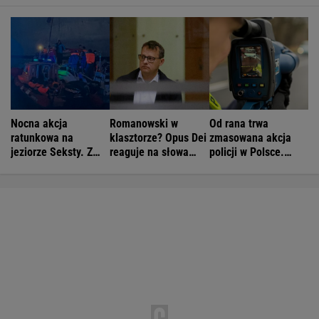
Nocna akcja
Romanowski w
Od rana trwa
ratunkowa na
klasztorze? Opus Dei
zmasowana akcja
jeziorze Seksty. Z
reaguje na słowa
policji w Polsce.
wody wyciągnięto
Bodnara
Operacja "Speed
ponad 30 osób
Marathon"