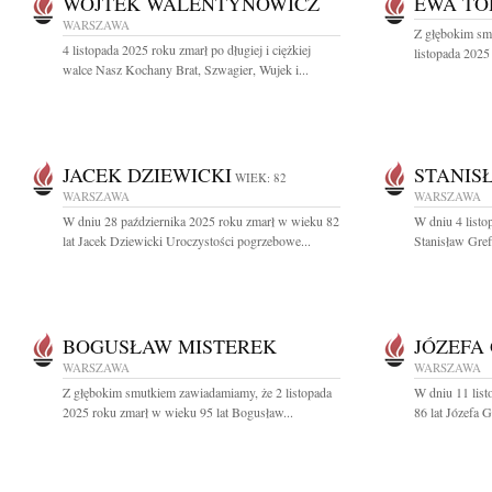
WOJTEK WALENTYNOWICZ
EWA TO
WARSZAWA
Z głębokim sm
4 listopada 2025 roku zmarł po długiej i ciężkiej
listopada 2025
walce Nasz Kochany Brat, Szwagier, Wujek i...
JACEK DZIEWICKI
STANIS
WIEK: 82
WARSZAWA
WARSZAWA
W dniu 28 października 2025 roku zmarł w wieku 82
W dniu 4 listo
lat Jacek Dziewicki Uroczystości pogrzebowe...
Stanisław Gref
BOGUSŁAW MISTEREK
JÓZEFA
WARSZAWA
WARSZAWA
Z głębokim smutkiem zawiadamiamy, że 2 listopada
W dniu 11 lis
2025 roku zmarł w wieku 95 lat Bogusław...
86 lat Józefa 