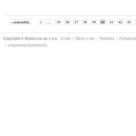
« poprzednie
1
...
35
36
37
38
39
40
41
42
43
»
Copyright © Wyborcza sp. z o.o.
O nas
Staże u nas
Reklama
Polityka 
Ustawienia prywatności