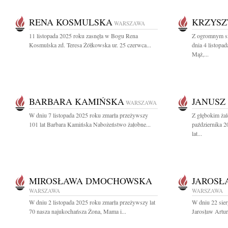
RENA KOSMULSKA
KRZYSZ
WARSZAWA
11 listopada 2025 roku zasnęła w Bogu Rena
Z ogromnym sm
Kosmulska zd. Teresa Żółkowska ur. 25 czerwca...
dnia 4 listopa
Mąż,...
BARBARA KAMIŃSKA
JANUSZ
WARSZAWA
W dniu 7 listopada 2025 roku zmarła przeżywszy
Z głębokim ża
101 lat Barbara Kamińska Nabożeństwo żałobne...
października 2
lat...
MIROSŁAWA DMOCHOWSKA
JAROSŁ
WARSZAWA
WARSZAWA
W dniu 2 listopada 2025 roku zmarła przeżywszy lat
W dniu 22 sier
70 nasza najukochańsza Żona, Mama i...
Jarosław Artur