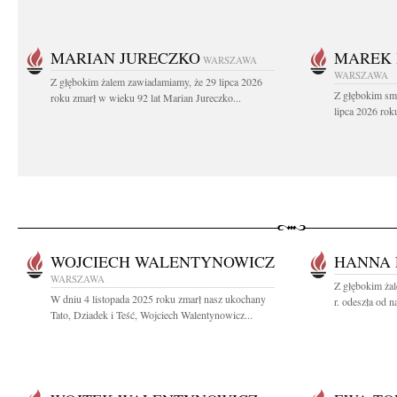
MARIAN JURECZKO
MAREK 
WARSZAWA
WARSZAWA
Z głębokim żalem zawiadamiamy, że 29 lipca 2026
Z głębokim sm
roku zmarł w wieku 92 lat Marian Jureczko...
lipca 2026 rok
WOJCIECH WALENTYNOWICZ
HANNA 
WARSZAWA
Z głębokim ża
W dniu 4 listopada 2025 roku zmarł nasz ukochany
r. odeszła od 
Tato, Dziadek i Teść, Wojciech Walentynowicz...