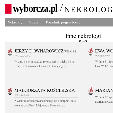
Nekrologi
Odeszli
Poradnik pogrzebowy
Inne nekrologi
JERZY DOWNAROWICZ
EWA WO
WIEK: 94
WARSZAWA
WARSZAWA
W dniu 1 sierpnia 2026 roku zmarł w wieku 94 lat
W dniu 31 lipc
Jerzy Downarowicz Człowiek, który nigdy...
Ewa Wolińska-W
MAŁGORZATA KOŚCIELSKA
MARIAN
WARSZAWA
W dniu 22 lipc
Z wielkim bólem zawiadamiamy, że 3 sierpnia 2026
Marianna Czas
roku zmarła Prof. Małgorzata Kościelska...