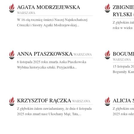
AGATA MODRZEJEWSKA
ZBIGNI
WARSZAWA
RYLSKI
W 16-stą rocznicę śmierci Naszej Najukochańszej
Z głębokim żal
Córeczki i Siostry Agatki Modrzejewskiej...
roku w wieku 1
ANNA PTASZKOWSKA
BOGUM
WARSZAWA
WARSZAWA
6 listopada 2025 roku zmarła Anka Ptaszkowska
15 listopada 20
Wybitna historyczka sztuki. Przyjaciółka...
Bogumiły Kaml
KRZYSZTOF RĄCZKA
ALICJA 
WARSZAWA
Z głębokim żalem zawiadamiamy, że dnia 4 listopada
Z głębokim sm
2025 roku zmarł nasz Ukochany Mąż, Tata,...
2025 roku odes